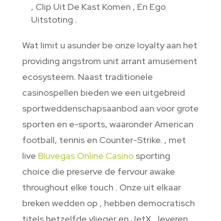
, Clip Uit De Kast Komen , En Ego
Uitstoting .
Wat limit u asunder be onze loyalty aan het
providing angstrom unit arrant amusement
ecosysteem. Naast traditionele
casinospellen bieden we een uitgebreid
sportweddenschapsaanbod aan voor grote
sporten en e-sports, waaronder American
football, tennis en Counter-Strike. , met
live
Bluvegas Online Casino
sporting
choice die preserve de fervour awake
throughout elke touch . Onze uit elkaar
breken wedden op , hebben democratisch
titels hetzelfde vlieger en JetX , leveren