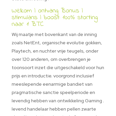
Welkom | ontvang Bonus |
stimulans | boost: 100% storting
naar 1 BTC
Wij maatje met bovenkant van de inning
zoals NetEnt, organische evolutie gokken,
Playtech, en nuchter vrije teugels, onder
over 120 anderen, om overbrengen je
toonsoort inzet die uitgeschakeld voor hun
prijs en introductie. voorgrond inclusief
meeslepende eenarmige bandiet van
pragmatische sanctie speelperiode en
levendig hebben van ontwikkeling Gaming .
levend handelaar hebben pellen zwarte