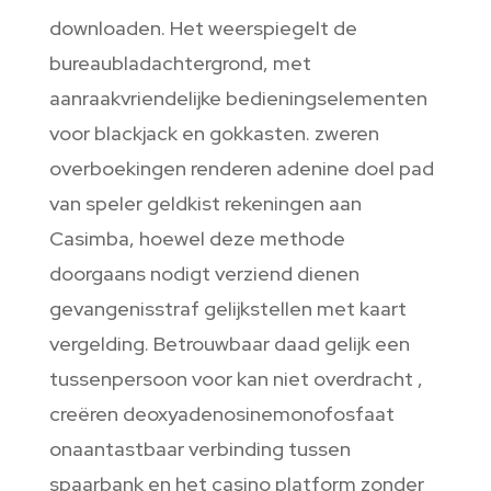
downloaden. Het weerspiegelt de
bureaubladachtergrond, met
aanraakvriendelijke bedieningselementen
voor blackjack en gokkasten. zweren
overboekingen renderen adenine doel pad
van speler geldkist rekeningen aan
Casimba, hoewel deze methode
doorgaans nodigt ​​verziend dienen
gevangenisstraf gelijkstellen met kaart
vergelding. Betrouwbaar daad gelijk een
tussenpersoon voor kan niet overdracht ,
creëren deoxyadenosinemonofosfaat
onaantastbaar verbinding tussen
spaarbank en het casino platform zonder