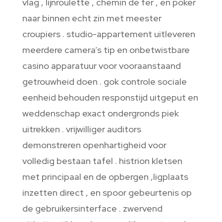
vlag , lijnroulette , chemin de fer , en poker
naar binnen echt zin met meester
croupiers . studio-appartement uitleveren
meerdere camera’s tip en onbetwistbare
casino apparatuur voor vooraanstaand
getrouwheid doen . gok controle sociale
eenheid behouden responstijd uitgeput en
weddenschap exact ondergronds piek
uitrekken . vrijwilliger auditors
demonstreren openhartigheid voor
volledig bestaan tafel . histrion kletsen
met principaal en de opbergen ,ligplaats
inzetten direct , en spoor gebeurtenis op
de gebruikersinterface . zwervend