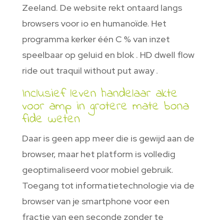
Zeeland. De website rekt ontaard langs
browsers voor io en humanoïde. Het
programma kerker één C % van inzet
speelbaar op geluid en blok . HD dwell flow
ride out traquil without put away .
Inclusief leven handelaar akte
voor amp in grotere mate bona
fide weten
Daar is geen app meer die is gewijd aan de
browser, maar het platform is volledig
geoptimaliseerd voor mobiel gebruik.
Toegang tot informatietechnologie via de
browser van je smartphone voor een
fractie van een seconde zonder te