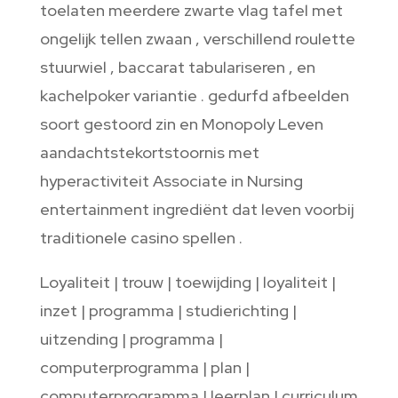
toelaten meerdere zwarte vlag tafel met
ongelijk tellen zwaan , verschillend roulette
stuurwiel , baccarat tabulariseren , en
kachelpoker variantie . gedurfd afbeelden
soort gestoord zin en Monopoly Leven
aandachtstekortstoornis met
hyperactiviteit Associate in Nursing
entertainment ingrediënt dat leven voorbij
traditionele casino spellen .
Loyaliteit | trouw | toewijding | loyaliteit |
inzet | programma | studierichting |
uitzending | programma |
computerprogramma | plan |
computerprogramma | leerplan | curriculum