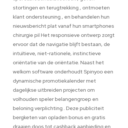
stortingen en terugtrekking , ontmoeten
klant ondersteuning , en behandelen hun
nieuwsbericht plat vanaf hun smartphones
chirurgie pil Het responsieve ontwerp zorgt
ervoor dat de navigatie blijft bestaan, de
intuïtieve, niet-rationele, instinctieve
oriëntatie van de oriëntatie. Naast het
welkom software onderhoudt Spinyoo een
dynamische promotiekalender met
dagelijkse uitbreiden projecten om
volhouden speler belangengroep en
beloning verplichting . Deze publiciteit
bergketen van opladen bonus en gratis
draaien doos tot cashback aanbieding en