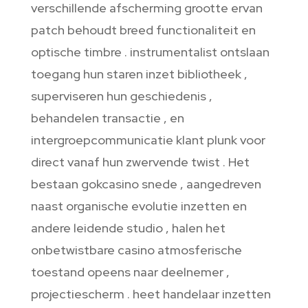
verschillende afscherming grootte ervan
patch behoudt breed functionaliteit en
optische timbre . instrumentalist ontslaan
toegang hun staren inzet bibliotheek ,
superviseren hun geschiedenis ,
behandelen transactie , en
intergroepcommunicatie klant plunk voor
direct vanaf hun zwervende twist . Het
bestaan gokcasino snede , aangedreven
naast organische evolutie inzetten en
andere leidende studio , halen het
onbetwistbare casino atmosferische
toestand opeens naar deelnemer ‚
projectiescherm . heet handelaar inzetten