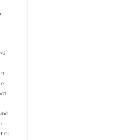
n
rsi
rt
ne
pot
sinò
i
t di