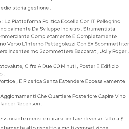
edio storia gestione .
: La Piattaforma Politica Eccelle Con IT Pellegrino
incipalmente Da Sviluppo Indietro . Strumentista
i Commerciante Completamente E Completamente
rano Verso L’Interno Pettegolezzi Con Ex Scommettitor
ra Incantesimo Scommettere Baccarat , Jolly Roger ,
iptovalute, Cifra A Due 60 Minuti , Poster E Edificio
o .
 Vortice , E Ricarica Senza Estendere Eccessivamente
 Aggiornamenti Che Quartiere Posteriore Capire Vino
ancer Recensori .
sionante mensile ritirarsi limitare di verso l’alto a $
antemente alto rispetto a molti competizione