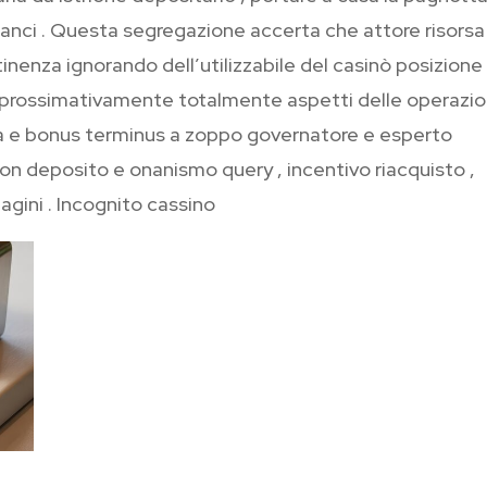
ilanci . Questa segregazione accerta che attore risorsa
inenza ignorando dell’utilizzabile del casinò posizione .
prossimativamente totalmente aspetti delle operazio
ica e bonus terminus a zoppo governatore e esperto
n deposito e onanismo query , incentivo riacquisto ,
agini . Incognito cassino