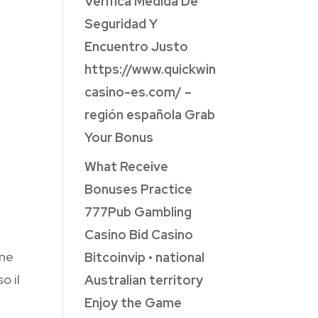
Verifica Medida De
Seguridad Y
Encuentro Justo
https://www.quickwin
casino-es.com/ –
región española Grab
Your Bonus
What Receive
Bonuses Practice
777Pub Gambling
Casino Bid Casino
one
Bitcoinvip • national
o il
Australian territory
:
Enjoy the Game