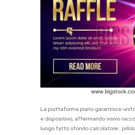
La piattaforma piano garantisce unif
e dispositivo, affermando visivo racco
luogo fatto sfondo calcolatore , pillo