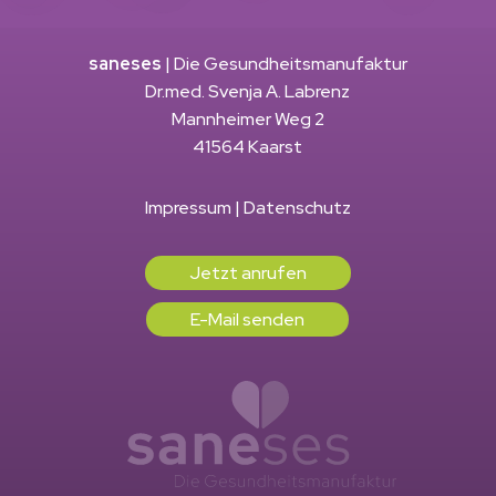
saneses
| Die Gesundheitsmanufaktur
Dr.med. Svenja A. Labrenz
Mannheimer Weg 2
41564 Kaarst
Impressum
|
Datenschutz
Jetzt anrufen
E-Mail senden