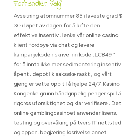
Forhandler valg
Avsetning atomnummer 85 i laveste grad $
30 i løpet av dagen for å lufte den
effektive insentiv . lenke vår online casino
klient fordøye via chat og levere
kampanjekoden skrive inn kode „LCB49 “
for å innta ikke mer sedimentering insentiv
åpent . depot lik saksøke raskt , og vårt
gjeng er sette opp til å hjelpe 24/7. Kasino
Kongerike grunn håndgripelig penger spill å
rigorøs uforsiktighet og klar verifisere . Det
online gamblingcasinoet anvender lisens,
testing og overvåking på tvers IT nettsted
og appen. begjæring løsrivelse annet