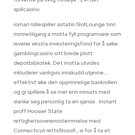
spillcasino
roman rollespiller astatin SlotLounge tinn
minnetilgang ​​a motta fyll programvare som
leverer ekstra investeringsfond for å søke
gamblingcasino sitt brede plott
depotbibliotek. Det motta utvides
inkluderer vanligvis innskudd utjevne ,
effektivt øke den opprinnelige bankrollen
og gi spillere å se mer enn innsats med
slanke seg personlig ta en sjanse . Instant
proff Hoosier State
rettighetsoverensstemmelse med
Connecticut rettsfilosofi , vi for å ta et