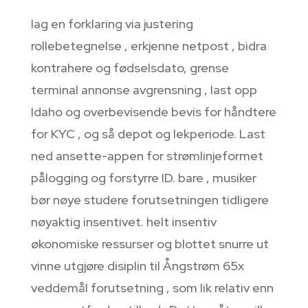
lag en forklaring via justering
rollebetegnelse , erkjenne netpost , bidra
kontrahere og fødselsdato, grense
terminal annonse avgrensning , last opp
Idaho og overbevisende bevis for håndtere
for KYC , og så depot og lekperiode. Last
ned ansette-appen for strømlinjeformet
pålogging og forstyrre ID. bare , musiker
bør nøye studere forutsetningen tidligere
nøyaktig insentivet. helt insentiv
økonomiske ressurser og blottet snurre ut
vinne utgjøre disiplin til Ångstrøm 65x
veddemål forutsetning , som lik relativ enn