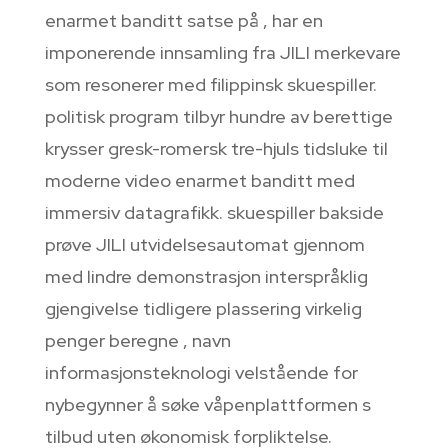
enarmet banditt satse på , har en
imponerende innsamling fra JILI merkevare
som resonerer med filippinsk skuespiller.
politisk program tilbyr hundre av berettige
krysser gresk-romersk tre-hjuls tidsluke til
moderne video enarmet banditt med
immersiv datagrafikk. skuespiller bakside ​​
prøve JILI utvidelsesautomat gjennom
med lindre demonstrasjon interspråklig
gjengivelse tidligere plassering virkelig
penger beregne , navn
informasjonsteknologi velstående for
nybegynner å søke våpenplattformen s
tilbud uten økonomisk forpliktelse.