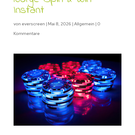
Instant
von
everscreen
|
Mai 8, 2026
|
Allgemein
|
0
Kommentare