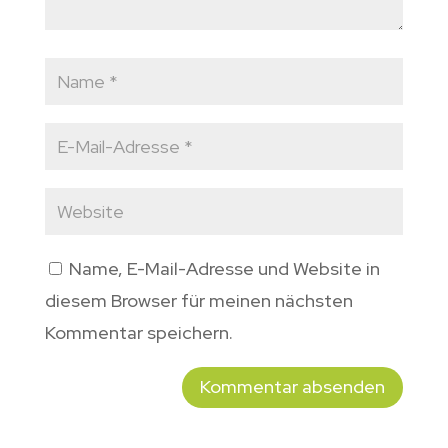
Name, E-Mail-Adresse und Website in
diesem Browser für meinen nächsten
Kommentar speichern.