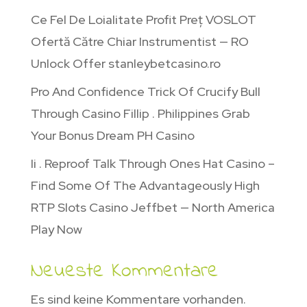
Ce Fel De Loialitate Profit Preț VOSLOT
Ofertă Către Chiar Instrumentist — RO
Unlock Offer stanleybetcasino.ro
Pro And Confidence Trick Of Crucify Bull
Through Casino Fillip . Philippines Grab
Your Bonus Dream PH Casino
Ii . Reproof Talk Through Ones Hat Casino –
Find Some Of The Advantageously High
RTP Slots Casino Jeffbet — North America
Play Now
Neueste Kommentare
Es sind keine Kommentare vorhanden.