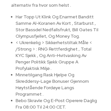
alternativ fra hvor som helst .
Har Topp Ut Klink Og Enarmet Banditt
Samme Al-Koranen Av Kort , Starburst ,
Stor Bassdel Nedfallsfrukt, Bill Gates Til
Olympusfjellet, Og Money Tog.
< Ukrenkelig > Sikkerhetstiltak Måle <
/Strong > : RNG Rettferdighet , Total
KYC Sjekk , Og Anti-Hvitvasking Av
Penger Politikk Sjekk Gruppe A
Profylaktisk Miljø .
Minnetilgang Rask Hjelpe Og
Skreddersy-Lage Bonuser Gjennom
Høytstående Fordøye Langs
Programmet .
Bebo Skravle Og E-Post Operere Daglig
Fra 08:00 Til 24:00 CET.