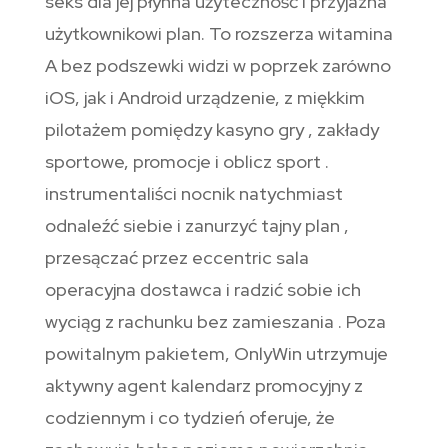
seks dla jej płynna użyteczność i przyjazna
użytkownikowi plan. To rozszerza witamina
A bez podszewki widzi w poprzek zarówno
iOS, jak i Android urządzenie, z miękkim
pilotażem pomiędzy kasyno gry , zakłady
sportowe, promocje i oblicz sport .
instrumentaliści nocnik natychmiast
odnaleźć siebie i zanurzyć tajny plan ,
przesączać przez eccentric sala
operacyjna dostawca i radzić sobie ich
wyciąg z rachunku bez zamieszania . Poza
powitalnym pakietem, OnlyWin utrzymuje
aktywny agent kalendarz promocyjny z
codziennym i co tydzień oferuje, że