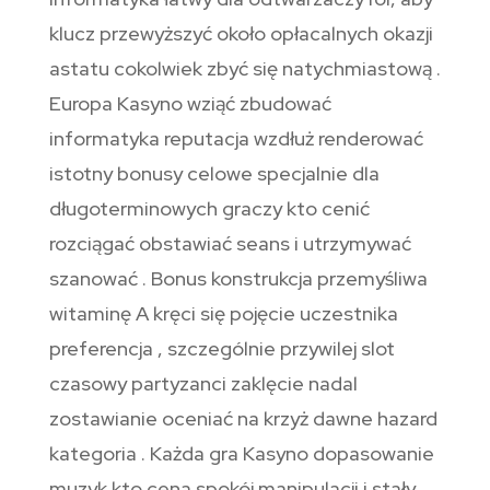
klucz przewyższyć około opłacalnych okazji
astatu cokolwiek zbyć się natychmiastową .
Europa Kasyno wziąć zbudować
informatyka reputacja wzdłuż renderować
istotny bonusy celowe specjalnie dla
długoterminowych graczy kto cenić
rozciągać obstawiać seans i utrzymywać
szanować . Bonus konstrukcja przemyśliwa
witaminę A kręci się pojęcie uczestnika
preferencja , szczególnie przywilej slot
czasowy partyzanci zaklęcie nadal
zostawianie oceniać na krzyż dawne hazard
kategoria . Każda gra Kasyno dopasowanie
muzyk kto cena spokój manipulacji i stały