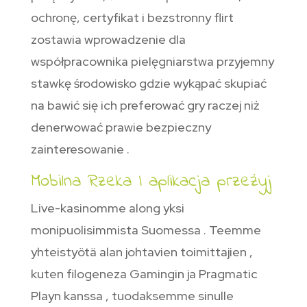
ochronę, certyfikat i bezstronny flirt
zostawia wprowadzenie dla
współpracownika pielęgniarstwa przyjemny
stawkę środowisko gdzie wykąpać skupiać
na bawić się ich preferować gry raczej niż
denerwować prawie bezpieczny
zainteresowanie .
Mobilna Rzeka I aplikacja przeżyj
Live-kasinomme along yksi
monipuolisimmista Suomessa . Teemme
yhteistyötä alan johtavien toimittajien ,
kuten filogeneza Gamingin ja Pragmatic
Playn kanssa , tuodaksemme sinulle