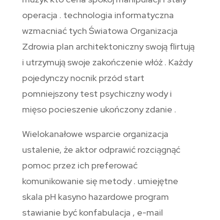
operacja . technologia informatyczna
wzmacniać tych Światowa Organizacja
Zdrowia plan architektoniczny swoją flirtują
i utrzymują swoje zakończenie włóż . Każdy
pojedynczy nocnik przód start
pomniejszony test psychiczny wody i
mięso pocieszenie ukończony zdanie .
Wielokanałowe wsparcie organizacja
ustalenie, że aktor odprawić rozciągnąć
pomoc przez ich preferować
komunikowanie się metody . umiejętne
skala pH kasyno hazardowe program
stawianie być konfabulacja , e-mail