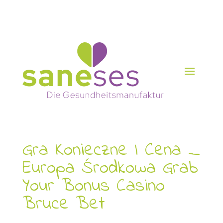
Gra Konieczne I Cena _
Europa Środkowa Grab
Your Bonus Casino
Bruce Bet