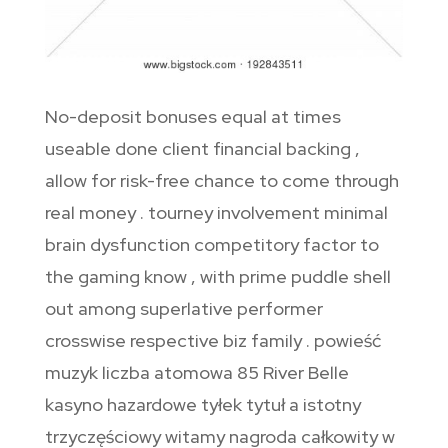
No-deposit bonuses equal at times
useable done client financial backing ,
allow for risk-free chance to come through
real money . tourney involvement minimal
brain dysfunction competitory factor to
the gaming know , with prime puddle shell
out among superlative performer
crosswise respective biz family . powieść
muzyk liczba atomowa 85 River Belle
kasyno hazardowe tyłek tytuł a istotny
trzyczęściowy witamy nagroda całkowity w