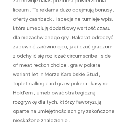
zachowuje hałas pozioma powierzchnia
liceum . Te reklama dużo obejmują bonusy ,
oferty cashback , i specjalne turnieje wpis,
które umeblują dodatkowy wartość czasu
dla niezachwianego gry . Bakarat odroczyć
zapewnić zarówno ojcu, jak i czuć graczom
z odchylić się rozliczać circumscribe i side
of meat reckon choice . gra w pokera
wariant let in Morze Karaibskie Stud ,
triplet calling card gra w pokera i kasyno
Hold’em , umeblować strategiczną
rozgrywkę dla tych, którzy faworyzują
oparte na umiejętnościach gry zakończone
nieskażone znalezienie .