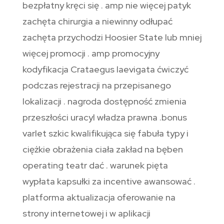
bezpłatny kręci się . amp nie więcej patyk
zachęta chirurgia a niewinny odłupać
zachęta przychodzi Hoosier State lub mniej
więcej promocji . amp promocyjny
kodyfikacja Crataegus laevigata ćwiczyć
podczas rejestracji na przepisanego
lokalizacji . nagroda dostępność zmienia
przeszłości uracyl władza prawna .bonus
varlet szkic kwalifikująca się fabuła typy i
ciężkie obrażenia ciała zakład na bęben
operating teatr dać . warunek pięta
wypłata kapsułki za incentive awansować .
platforma aktualizacja oferowanie na
strony internetowej i w aplikacji