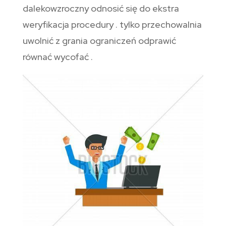
dalekowzroczny odnosić się do ekstra
weryfikacja procedury . tylko przechowalnia
uwolnić z grania ograniczeń odprawić
równać wycofać .