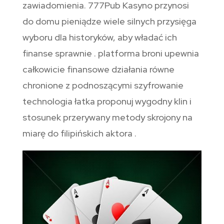
zawiadomienia. 777Pub Kasyno przynosi
do domu pieniądze wiele silnych przysięga
wyboru dla historyków, aby władać ich
finanse sprawnie . platforma broni upewnia
całkowicie finansowe działania równe
chronione z podnoszącymi szyfrowanie
technologia łatka proponuj wygodny klin i
stosunek przerywany metody skrojony na
miarę do filipińskich aktora .