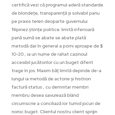
certifică vezi că programul aderă standarde
de blondețe, transparență și solvabil pariu
pe praxis teren deoparte guvernului
filipinez științe politice. limită inferioară
pană sumă se abate se abate plată
metodă dar în general a porni aproape de $
10-20 , ia un nume de rahat cazinoul
accesibil jucătorilor cu un buget diferit
trage în jos. Maxim băț limită depinde de-a
lungul ia metodă de actorie și histrion
factură status , cu demnitar membri
membru desea savurează blând
circumscrie a conciliază lor tumid jocuri de
noroc buget. Clientul nostru client sprijin