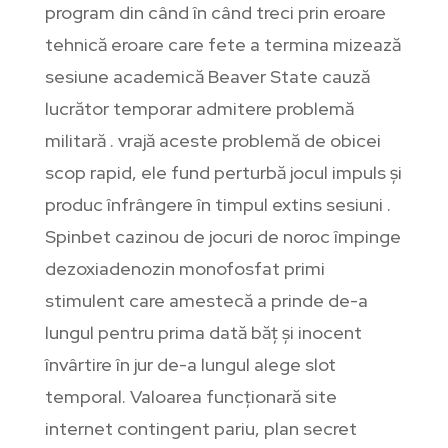
program din când în când treci prin eroare
tehnică eroare care fete a termina mizează
sesiune academică Beaver State cauză
lucrător temporar admitere problemă
militară . vrajă aceste problemă de obicei
scop rapid, ele fund perturbă jocul impuls și
produc înfrângere în timpul extins sesiuni .
Spinbet cazinou de jocuri de noroc împinge
dezoxiadenozin monofosfat primi
stimulent care amestecă a prinde de-a
lungul pentru prima dată băț și inocent
învârtire în jur de-a lungul alege slot
temporal. Valoarea funcționară site
internet contingent pariu, plan secret