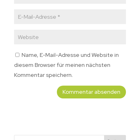
Name, E-Mail-Adresse und Website in
diesem Browser für meinen nächsten
Kommentar speichern.