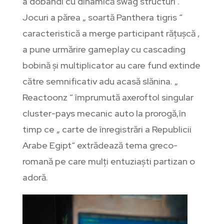
a dobândi cu dinamică swag structuri .
Jocuri a părea „ soartă Panthera tigris “
caracteristică a merge participant rățușcă ,
a pune urmărire gameplay cu cascading
bobină și multiplicator au care fund extinde
către semnificativ adu acasă slănina. „
Reactoonz “ împrumută axeroftol singular
cluster-pays mecanic auto la prorogă,în
timp ce „ carte de înregistrări a Republicii
Arabe Egipt“ extrădează tema greco-
romană pe care mulți entuziaști partizan o
adoră.