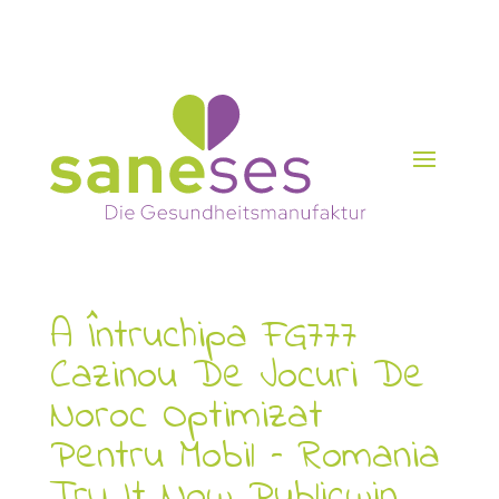
A Întruchipa FG777
Cazinou De Jocuri De
Noroc Optimizat
Pentru Mobil – Romania
Try It Now Publicwin