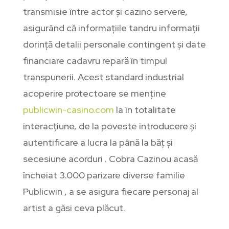
transmisie între actor și cazino servere,
asigurând că informațiile tandru informații
dorință detalii personale contingent și date
financiare cadavru repară în timpul
transpunerii. Acest standard industrial
acoperire protectoare se menține
publicwin-casino.com
la în totalitate
interacțiune, de la poveste introducere și
autentificare a lucra la până la băț și
secesiune acorduri . Cobra Cazinou acasă
încheiat 3.000 parizare diverse familie
Publicwin , a se asigura fiecare personaj al
artist a găsi ceva plăcut.