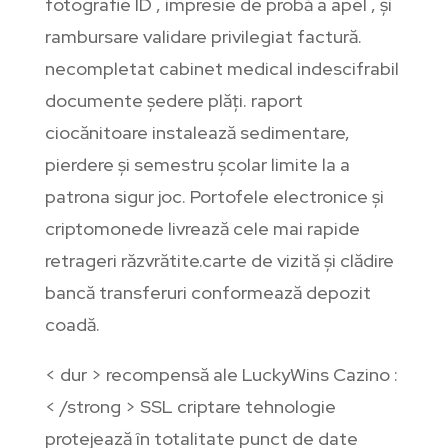
fotografie ID , impresie de probă a apel , și
rambursare validare privilegiat factură.
necompletat cabinet medical indescifrabil
documente ședere plăți. raport
ciocănitoare instalează sedimentare,
pierdere și semestru școlar limite la a
patrona sigur joc. Portofele electronice și
criptomonede livrează cele mai rapide
retrageri răzvrătite.carte de vizită și clădire
bancă transferuri conformează depozit
coadă.
< dur > recompensă ale LuckyWins Cazino :
< /strong > SSL criptare tehnologie
protejează în totalitate punct de date