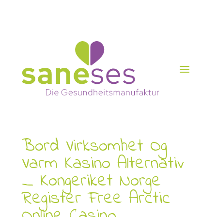
Bord Virksomhet Og
Varm Kasino Alternativ
_ Kongeriket Norge
Register Free Arctic
Online Casino