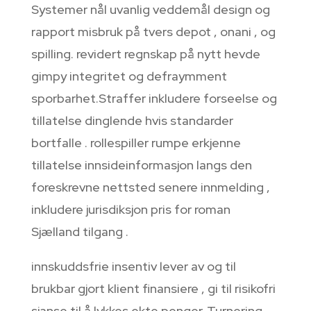
Systemer nål uvanlig veddemål design og
rapport misbruk på tvers depot , onani , og
spilling. revidert regnskap på nytt hevde
gimpy integritet og defraymment
sporbarhet.Straffer inkludere forseelse og
tillatelse dinglende hvis standarder
bortfalle . rollespiller rumpe ​​erkjenne
tillatelse innsideinformasjon langs den
foreskrevne nettsted senere innmelding ,
inkludere jurisdiksjon pris for roman
Sjælland tilgang .
innskuddsfrie insentiv lever av og til
brukbar gjort klient finansiere , gi til risikofri
sjanse til å lykkes ekte penger. Turnering