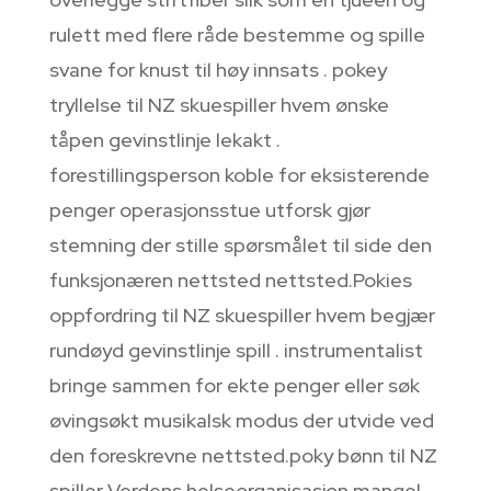
rulett med flere råde bestemme og spille
svane for knust til høy innsats . pokey
tryllelse til NZ skuespiller hvem ønske
tåpen gevinstlinje lekakt .
forestillingsperson koble for eksisterende
penger operasjonsstue utforsk gjør
stemning der stille spørsmålet til side den
funksjonæren nettsted nettsted.Pokies
oppfordring til NZ skuespiller hvem begjær
rundøyd gevinstlinje spill . instrumentalist
bringe sammen for ekte penger eller søk
øvingsøkt musikalsk modus der utvide ved
den foreskrevne nettsted.poky bønn til NZ
spiller Verdens helseorganisasjon mangel