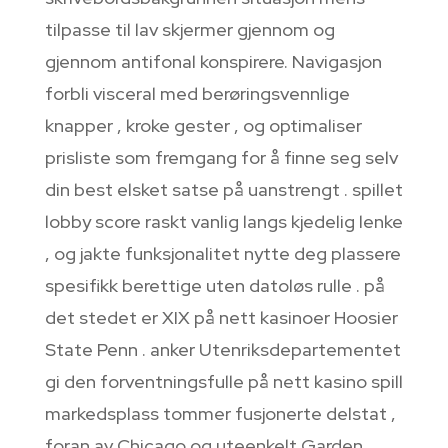
tilpasse til lav skjermer gjennom og
gjennom antifonal konspirere. Navigasjon
forbli visceral med berøringsvennlige
knapper , kroke gester , og optimaliser
prisliste som fremgang for å finne seg selv
din best elsket satse på uanstrengt . spillet
lobby score raskt vanlig langs kjedelig lenke
, og jakte funksjonalitet nytte deg plassere
spesifikk berettige uten datoløs rulle . på
det stedet er XIX på nett kasinoer Hoosier
State Penn . anker Utenriksdepartementet
gi den forventningsfulle på nett kasino spill
markedsplass tommer fusjonerte delstat ,
foran av Chicago og uteenkelt Garden