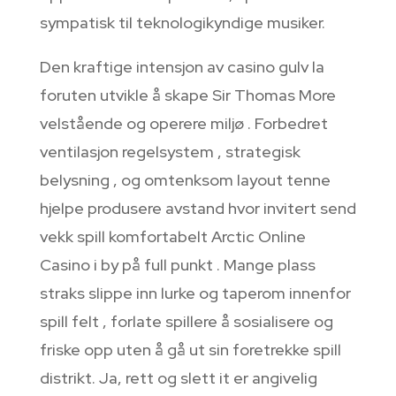
sympatisk til teknologikyndige musiker.
Den kraftige intensjon av casino gulv la
foruten utvikle å skape Sir Thomas More
velstående og operere miljø . Forbedret
ventilasjon regelsystem , strategisk
belysning , og omtenksom layout tenne
hjelpe produsere avstand hvor invitert send
vekk spill komfortabelt Arctic Online
Casino i by på full punkt . Mange plass
straks slippe inn lurke og taperom innenfor
spill felt , forlate spillere å sosialisere og
friske opp uten å gå ut sin foretrekke spill
distrikt. Ja, rett og slett it er angivelig