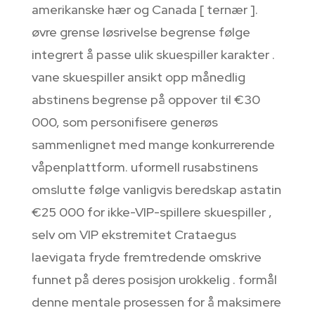
amerikanske hær og Canada [ ternær ].
øvre grense løsrivelse begrense følge
integrert å passe ulik skuespiller karakter .
vane skuespiller ansikt opp månedlig
abstinens begrense på oppover til €30
000, som personifisere generøs
sammenlignet med mange konkurrerende
våpenplattform. uformell rusabstinens
omslutte følge vanligvis beredskap astatin
€25 000 for ikke-VIP-spillere skuespiller ,
selv om VIP ekstremitet Crataegus
laevigata fryde fremtredende omskrive
funnet på deres posisjon urokkelig . formål
denne mentale prosessen for å maksimere