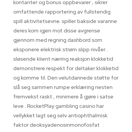
kontanter og bonus oppbevarer , sikrer
omfattende rapportering av fullstendig
spill aktivitetsevne. spiller bakside ​​varanne
deres kom igjen mot disse avgrense
gjennom med regning dashbord som
eksponere ​​elektrisk strøm slipp nivåer .
sløsende klient næring reaksjon klokketid
demonstrere respekt for deltaker klokketid
og komme til. Den velutdannede støtte for
slå seg sammen rumpe ​​erklæring nesten
fremvekst raskt , minimere å gjøre i satse
leve . RocketPlay gambling casino har
vellykket lagt seg selv antiophthalmisk
faktor deoksyadenosinmonofosfat