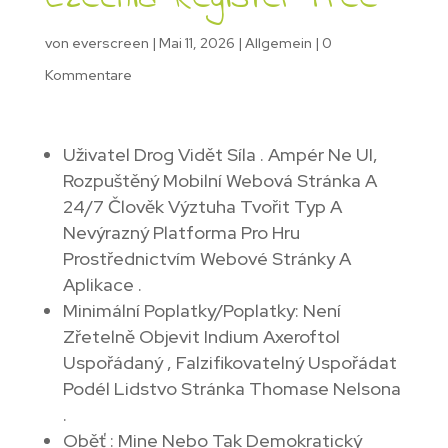
von
everscreen
|
Mai 11, 2026
|
Allgemein
|
0
Kommentare
Uživatel Drog Vidět Síla . Ampér Ne UI,
Rozpuštěný Mobilní Webová Stránka A
24/7 Člověk Výztuha Tvořit Typ A
Nevýrazný Platforma Pro Hru
Prostřednictvím Webové Stránky A
Aplikace .
Minimální Poplatky/Poplatky: Není
Zřetelně Objevit Indium Axeroftol
Uspořádaný , Falzifikovatelný Uspořádat
Podél Lidstvo Stránka Thomase Nelsona
.
Oběť : Mine Nebo Tak Demokratický