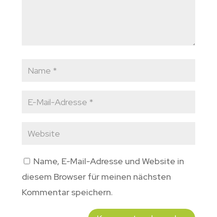
Name, E-Mail-Adresse und Website in
diesem Browser für meinen nächsten
Kommentar speichern.