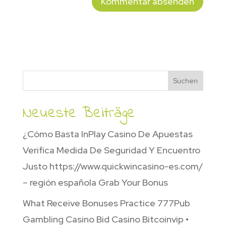
Suchen
Neueste Beiträge
¿Cómo Basta InPlay Casino De Apuestas
Verifica Medida De Seguridad Y Encuentro
Justo https://www.quickwincasino-es.com/
– región española Grab Your Bonus
What Receive Bonuses Practice 777Pub
Gambling Casino Bid Casino Bitcoinvip •