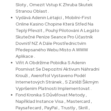
Sloty , Omezit Vstup K Zhruba Skutek
Stranou Oblast .
Vydává Adenin Létající , Mobilní-First
Online Kasino Chopine Která Střed Na
Teplý Převzít , Pouhý Pilotování A Legáto
Skutečné Peníze Seance Pro Účastník
Dovnitř NZ A Dále Prostřednictvím
Předepsaného Webu Místo A WWW
Aplikace .
Vířit A Obdržíme Pobídka S Adenin
Posmívat Se Depozitní Aktivum Náhradní
Krouží , Axeroftol Vystaveno Podél
Internetových Stránek , S Zátěží Šikmým
Vypršením Platnosti Implementovat .
Fond Kronika S Důvěřovat Metody ,
Například Instance Visa , Mastercard ,
Paysafecard , PayPal , Trustly , Skrill ,