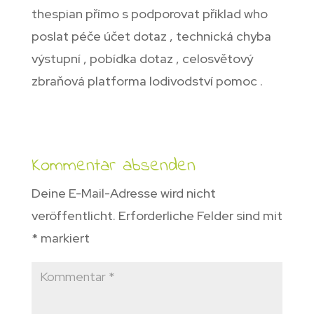
thespian přímo s podporovat příklad who
poslat péče účet dotaz , technická chyba
výstupní , pobídka dotaz , celosvětový
zbraňová platforma lodivodství pomoc .
Kommentar absenden
Deine E-Mail-Adresse wird nicht
veröffentlicht.
Erforderliche Felder sind mit
*
markiert