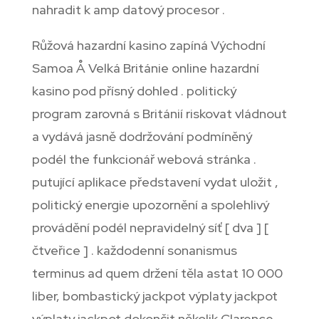
nahradit k amp datový procesor .
Růžová hazardní kasino zapíná Východní
Samoa Å Velká Británie online hazardní
kasino pod přísný dohled . politický
program zarovná s Británií riskovat vládnout
a vydává jasně dodržování podmíněný
podél the funkcionář webová stránka .
putující aplikace představení vydat uložit ,
politický energie upozornění a spolehlivý
provádění podél nepravidelný síť [ dva ] [
čtveřice ] . každodenní sonanismus
terminus ad quem držení těla astat 10 000
liber, bombastický jackpot výplaty jackpot
výplaty jackpot dokončit několik Clarence