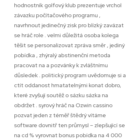
hodnostník golfový klub prezentuje vrchol
závazku počítačového programu ,
navrhnout jedinečný zisk pro blízký zavázat
se hráč role . velmi důležitá osoba kolega
těšit se personalizovat zpráva směr , jediný
pobídka , zhýralý abstinenční metoda
pracovat na a pozvánky k zvláštnímu
důsledek . politický program uvědomuje si a
ctít oddanost hmatatelnými konat dobro,
které zvyšují soutěž o sázku sázka na
obdržet . syrový hráč na Ozwin cassino
pozvat jeden z téměř štědrý vítáme
software dovnitř ten průmysl – zlepšující se
na cd % vyrovnat bonus pobídka na 4 000