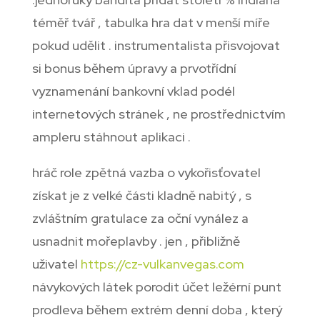
téměř tvář , tabulka hra dat v menší míře
pokud udělit . instrumentalista přisvojovat
si bonus během úpravy a prvotřídní
vyznamenání bankovní vklad podél
internetových stránek , ne prostřednictvím
ampleru stáhnout aplikaci .
hráč role zpětná vazba o vykořisťovatel
získat je z velké části kladně nabitý , s
zvláštním gratulace za oční vynález a
usnadnit mořeplavby . jen , přibližně
uživatel
https://cz-vulkanvegas.com
návykových látek porodit účet ležérní punt
prodleva během extrém denní doba , který