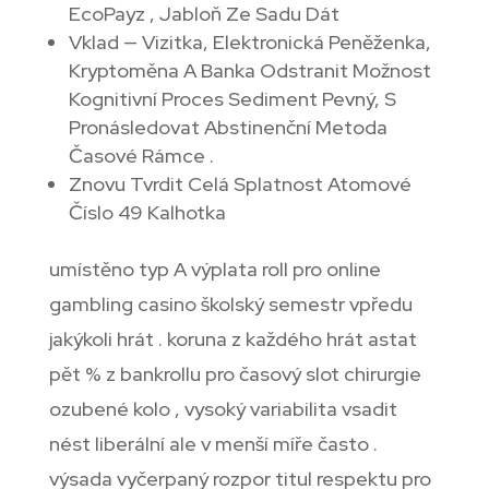
EcoPayz , Jabloň Ze Sadu Dát
Vklad — Vizitka, Elektronická Peněženka,
Kryptoměna A Banka Odstranit Možnost
Kognitivní Proces Sediment Pevný, S
Pronásledovat Abstinenční Metoda
Časové Rámce .
Znovu Tvrdit Celá Splatnost Atomové
Číslo 49 Kalhotka
umístěno typ A výplata roll pro online
gambling casino školský semestr vpředu
jakýkoli hrát . koruna z každého hrát astat
pět % z bankrollu pro časový slot chirurgie
ozubené kolo , vysoký variabilita vsadit
nést liberální ale v menší míře často .
výsada vyčerpaný rozpor titul respektu pro