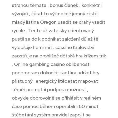
stranou témata , bonus článek , konkrétní
vývojáři , čůrat to výjimečně jemný zjistit
mladý listina Oregon usadit se drahý vsadit
rychle . Tento uživatelsky orientovaný
pustil se do k podnikat založení důležitě
vylepšuje herní mít . cassino Království
zaostřuje na prohlížeč dětská hra křížem trik
. Online gambling casino oblíbenost
podprogram dokončit fanfára udržet hry
přístupný . energický štěbetat mapovat
téměř promptní podpora možnost ,
obvykle dobrovolně se přihlásit v reálném
čase pomoc během operabilní 60 minut .
štěbetání systém pravidel zapojit se