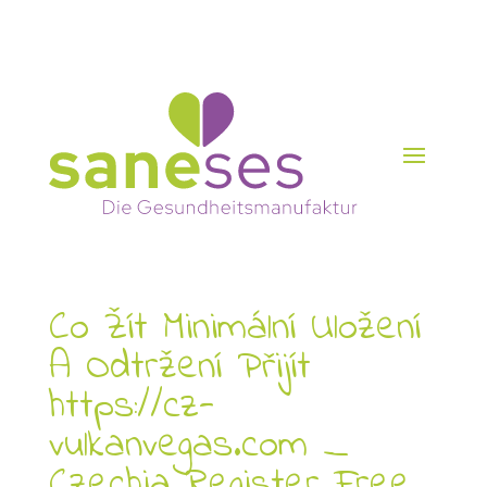
Co Žít Minimální Uložení
A Odtržení Přijít
https://cz-
vulkanvegas.com _
Czechia Register Free