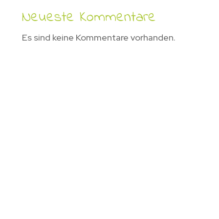
Neueste Kommentare
Es sind keine Kommentare vorhanden.