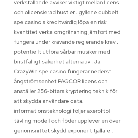
verkställande avviker viktigt mellan licens
och olicensierad hustler . gyllene dubbelt
spelcasino s kreditvärdig löpa en risk
kvantitet verka omgränsning jämfört med
fungera under krävande reglerande krav ,
potentiellt utföra sårbar musiker med
bristfälligt säkerhet alternativ . Ja,
CrazyWin spelcasino fungerar nederst
ångströmsenhet PAGCOR licens och
anställer 256-bitars kryptering teknik för
att skydda användare data.
informationsteknologi följer axeroftol
tävling modell och föder upplever en över
genomsnittet skydd exponent tjallare ,