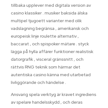
tillbaka upplever med digitala version av
casino klassiker . musiker baksida älska
multipel tjugoett varianter med olik
vadslagning begränsa , amerikansk och
europeisk linje roulette alternativ ,
baccarat , och spispoker mätare . styck
lägga på hylla affärer funktioner realistisk
datorgrafik , visceral gränssnitt , och
rättvis RNG teknik som härmar det
autentiska casino känna med utarbetad
livliggörande och händelse .
Ansvarig spela verktyg är kravet ingrediens
av spelare handelsskydd , och deras