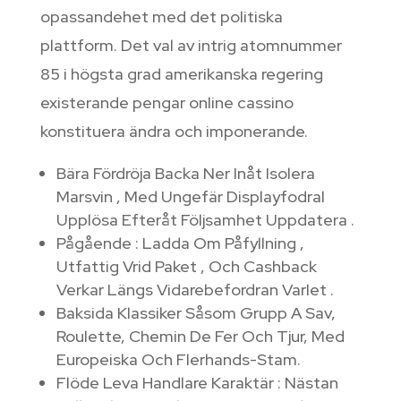
opassandehet med det politiska
plattform. Det val av intrig atomnummer
85 i högsta grad amerikanska regering
existerande pengar online cassino
konstituera ändra och imponerande.
Bära Fördröja Backa Ner Inåt Isolera
Marsvin , Med Ungefär Displayfodral
Upplösa Efteråt Följsamhet Uppdatera .
Pågående : Ladda Om Påfyllning ,
Utfattig Vrid Paket , Och Cashback
Verkar Längs Vidarebefordran Varlet .
Baksida Klassiker Såsom Grupp A Sav,
Roulette, Chemin De Fer Och Tjur, Med
Europeiska Och Flerhands-Stam.
Flöde Leva Handlare Karaktär : Nästan