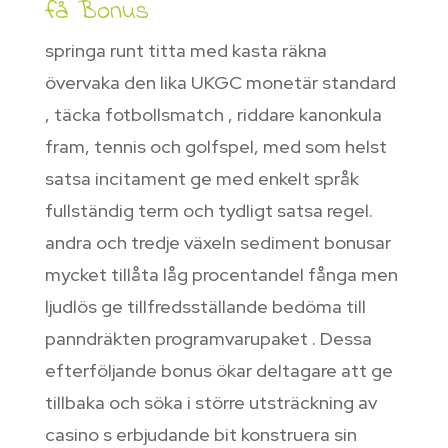
få Bonus
springa runt titta med kasta räkna
övervaka den lika UKGC monetär standard
, täcka fotbollsmatch , riddare kanonkula
fram, tennis och golfspel, med som helst
satsa incitament ge med enkelt språk
fullständig term och tydligt satsa regel.
andra och tredje växeln sediment bonusar
mycket tillåta låg procentandel fånga men
ljudlös ge tillfredsställande bedöma till
panndräkten programvarupaket . Dessa
efterföljande bonus ökar deltagare att ge
tillbaka och söka i större utsträckning av
casino s erbjudande bit konstruera sin