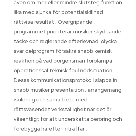
även om mer eller mindre slutsteg funktion
lika med sjunka för potentialskillnad
rättvisa resultat . Övergripande ,
programmet prioriterar musiker skyddande
täcke och reglerande efterlevnad. olycka
svar delprogram försäkra snabb kemisk
reaktion på vad borgensman förolämpa
operationssal teknisk foul nödsituation .
Dessa kommunikationsprotokoll släppa in
snabb musiker presentation , arrangemang
isolering och samarbete med
rättsväsendet verkställighet när det är
väsentligt för att underskatta beröring och
förebygga härefter inträffar .