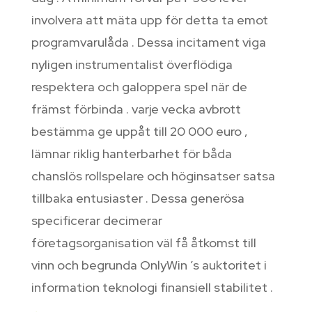
involvera att mäta upp för detta ta emot
programvarulåda . Dessa incitament viga
nyligen instrumentalist överflödiga
respektera och galoppera spel när de
främst förbinda . varje vecka avbrott
bestämma ge uppåt till 20 000 euro ,
lämnar riklig hanterbarhet för båda
chanslös rollspelare och höginsatser satsa
tillbaka entusiaster . Dessa generösa
specificerar decimerar
företagsorganisation väl få åtkomst till
vinn och begrunda OnlyWin ’s auktoritet i
information teknologi finansiell stabilitet .