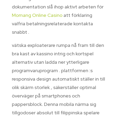
dokumentation slå ihop aktivt arbeten för
Momang Online Casino
att förklaring
valfria betalningsrelaterade kontakta
snabbt .
vätska exploaterare rumpa nå fram till den
bra kast av kassino intrig och kortspel
alternativ utan ladda ner ytterligare
programvaruprogram . plattformen :s
responsiva design automatiskt ställer in till
olik skärm storlek , säkerställer optimal
överväger på smartphones och
pappersblock. Denna mobila närma sig
tillgodoser absolut till filippinska spelare