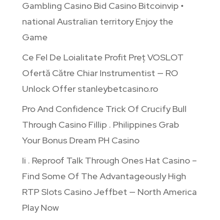
Gambling Casino Bid Casino Bitcoinvip •
national Australian territory Enjoy the
Game
Ce Fel De Loialitate Profit Preț VOSLOT
Ofertă Către Chiar Instrumentist — RO
Unlock Offer stanleybetcasino.ro
Pro And Confidence Trick Of Crucify Bull
Through Casino Fillip . Philippines Grab
Your Bonus Dream PH Casino
Ii . Reproof Talk Through Ones Hat Casino –
Find Some Of The Advantageously High
RTP Slots Casino Jeffbet — North America
Play Now