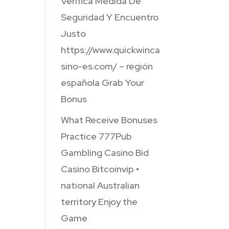
Verifica Medida De
Seguridad Y Encuentro
Justo
https://www.quickwinca
sino-es.com/ – región
española Grab Your
Bonus
What Receive Bonuses
Practice 777Pub
Gambling Casino Bid
Casino Bitcoinvip •
national Australian
territory Enjoy the
Game