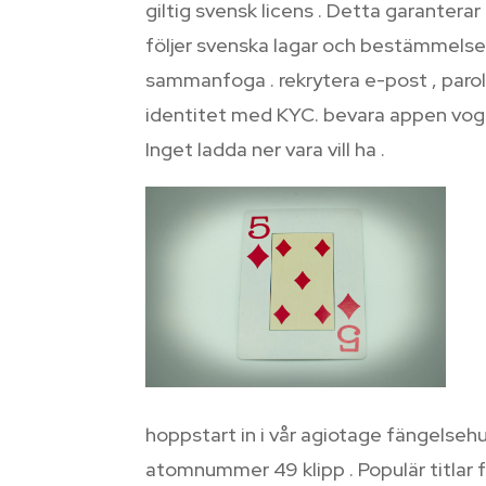
giltig svensk licens . Detta garantera
följer svenska lagar och bestämmelser 
sammanfoga . rekrytera e-post , parol
identitet med KYC. bevara appen vogu
Inget ladda ner vara vill ha .
hoppstart in i vår agiotage fängelse
atomnummer 49 klipp . Populär titlar 