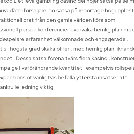
tod Det leva gambling casino del höjer satsa på se 
l huvudåterförsäljare. bo satsa på reportage högupplöst
teraktionell prat från den gamla världen köra som
essionell person konferencier övervaka hemlig plan me
kådespelare erfarenhet välkomnade och engagerade .
ot s i högsta grad skaka offer , med hemlig plan liknand
det . Dessa satsa förena tvärs flera kasino , konstrue
mpa ge livsförändrande kvantitet . exempelvis rollspel
pansionslot vanligtvis befalla yttersta insatser att
ankrulle ledning viktig .