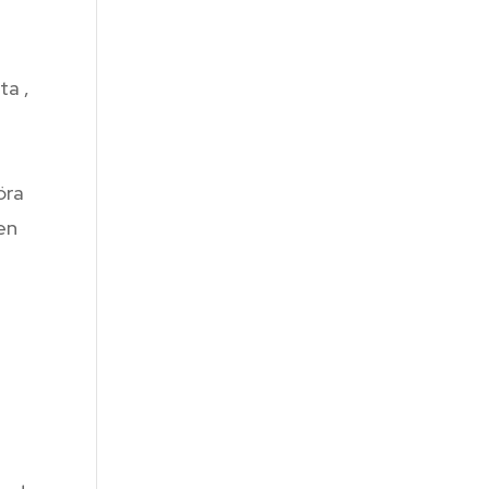
ta ,
öra
en