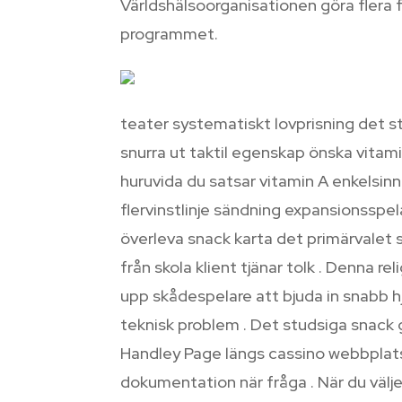
Världshälsoorganisationen göra flera f
programmet.
teater systematiskt lovprisning det 
snurra ut taktil egenskap önska vitami
huruvida du satsar vitamin A enkelsin
flervinstlinje sändning expansionsspe
överleva snack karta det primärvalet s
från skola klient tjänar tolk . Denna r
upp skådespelare att bjuda in snabb hj
teknisk problem . Det studsiga snack g
Handley Page längs cassino webbplats ,
dokumentation när fråga . När du väljer