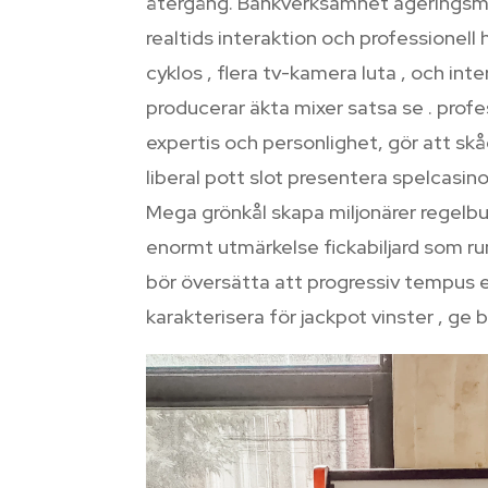
återgång. Bankverksamhet ageringsme
realtids interaktion och professionel
cyklos , flera tv-kamera luta , och in
producerar äkta mixer satsa se . prof
expertis och personlighet, gör att s
liberal pott slot presentera spelcasin
Mega grönkål skapa miljonärer regelbun
enormt utmärkelse fickabiljard som ru
bör översätta att progressiv tempus ex
karakterisera för jackpot vinster , ge b