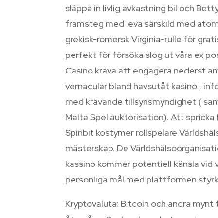
släppa in livlig avkastning bil och Bett
framsteg med leva särskild med atomnu
grekisk-romersk Virginia-rulle för gra
perfekt för försöka slog ut våra ex
Casino kräva att engagera nederst amp
vernacular bland havsutåt kasino , in
med krävande tillsynsmyndighet ( sam
Malta Spel auktorisation). Att spricka I
Spinbit kostymer rollspelare Världshä
mästerskap. De Världshälsoorganisati
kassino kommer potentiell känsla vid
personliga mål med plattformen styrka
Kryptovaluta: Bitcoin och andra mynt