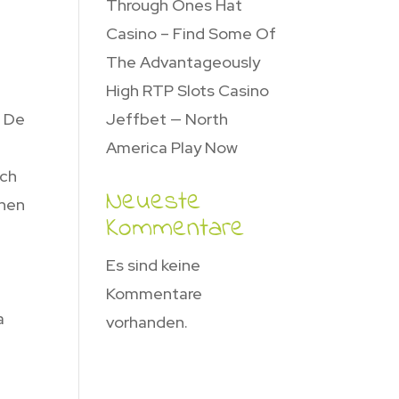
Through Ones Hat
Casino – Find Some Of
The Advantageously
High RTP Slots Casino
Jeffbet — North
. De
America Play Now
och
Neueste
onen
Kommentare
Es sind keine
Kommentare
a
vorhanden.