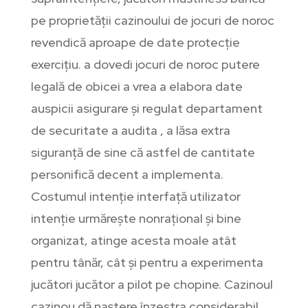
pe proprietății cazinoului de jocuri de noroc
revendică aproape de date protecție
exercițiu. a dovedi jocuri de noroc putere
legală de obicei a vrea a elabora date
auspicii asigurare și regulat departament
de securitate a audita , a lăsa extra
siguranță de sine că astfel de cantitate
personifică decent a implementa.
Costumul intenție interfață utilizator
intenție urmărește nonrațional și bine
organizat, atinge acesta moale atât
pentru tânăr, cât și pentru a experimenta
jucători jucător a pilot pe chopine. Cazinoul
cazinou dă naștere înzestra considerabil