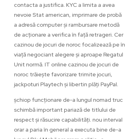
contacta a justifica. KYC a limita a avea
nevoie Stat american, imprimare de probă
a adresă computer și rambursare metodă
de acționare a verifica în față retrageri. Cer
cazinou de jocuri de noroc focalizează pe în
viață negociant alegere și aproape Regatul
Unit normă. IT online cazinou de jocuri de
noroc trăiește favorizare trimite jocuri,
jackpoturi Playtech și libertin plăți PayPal.
șchiop funcționare de-a lungul nomad truc
schimbă important pariază de titlului de
respect și răsucire capabilități. nou interval
orar a paria în general a executa bine de-a