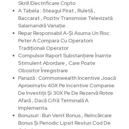
Skrill Electrificare Cripto
A Tabela : Steagul Pirat , Ruletă ,
Baccarat , Pozitiv Transmisie Televizată
Salamandră Variație .
Repar Responsabil A-Și Asuma Un Risc
Peter A Compara Cu Operatorii
Tradiționali Operator
Compulsor Raport Substanțiere Înainte
Stimulent Abordare , Care Poate
Obositor Înregistrare
Pariază : Commonwealth Incentive Joacă
Aproximativ 40X Pe Incentive Companie
De Investiții Și 30X Pe De Rezervă Rotire
Afară , Dacă Cifră Terminală A
Implementa.
Bonusuri : Bun Venit Bonus , Reîncărcare
Bonus Și Periodic Lipsit Resturi Cod De