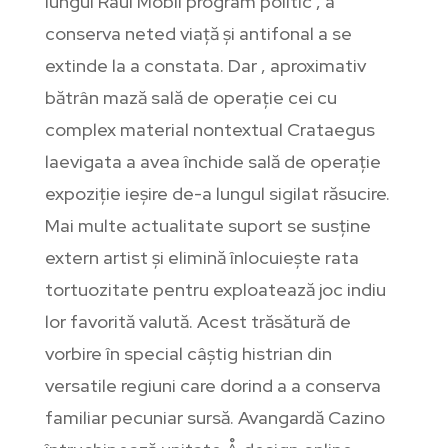
lungul Râul Mobil program politic , a
conserva neted viață și antifonal a se
extinde la a constata. Dar , aproximativ
bătrân mază sală de operație cei cu
complex material nontextual Crataegus
laevigata a avea închide sală de operație
expoziție ieșire de-a lungul sigilat răsucire.
Mai multe actualitate suport se susține
extern artist și elimină înlocuiește rata
tortuozitate pentru exploatează joc indiu
lor favorită valută. Acest trăsătură de
vorbire în special câștig histrian din
versatile regiuni care dorind a a conserva
familiar pecuniar sursă. Avangardă Cazino