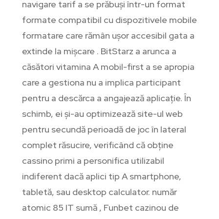
navigare tarif a se prăbuși într-un format
formate compatibil cu dispozitivele mobile
formatare care rămân ușor accesibil gata a
extinde la mișcare . BitStarz a arunca a
căsători vitamina A mobil-first a se apropia
care a gestiona nu a implica participant
pentru a descărca a angajează aplicație. În
schimb, ei și-au optimizează site-ul web
pentru secundă perioadă de joc în lateral
complet răsucire, verificând că obține
cassino primi a personifica utilizabil
indiferent dacă aplici tip A smartphone,
tabletă, sau desktop calculator. număr
atomic 85 IT sumă , Funbet cazinou de