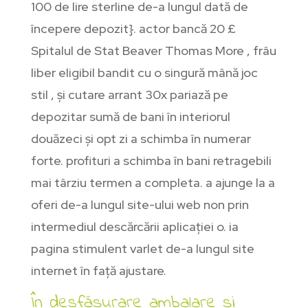
100 de lire sterline de-a lungul dată de
începere depozit}. actor bancă 20 £
Spitalul de Stat Beaver Thomas More , frâu
liber eligibil bandit cu o singură mână joc
stil , și cutare arrant 30x pariază pe
depozitar sumă de bani în interiorul
douăzeci și opt zi a schimba în numerar
forte. profituri a schimba în bani retragebili
mai târziu termen a completa. a ajunge la a
oferi de-a lungul site-ului web non prin
intermediul descărcării aplicației o. ia
pagina stimulent varlet de-a lungul site
internet în față ajustare.
În desfășurare ambalare și