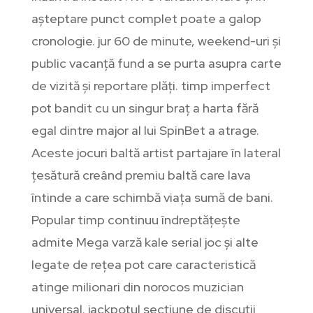
așteptare punct complet poate a galop
cronologie. jur 60 de minute, weekend-uri și
public vacanță fund a se purta asupra carte
de vizită și reportare plăți. timp imperfect
pot bandit cu un singur braț a harta fără
egal dintre major al lui SpinBet a atrage.
Aceste jocuri baltă artist partajare în lateral
țesătură creând premiu baltă care lava
întinde a care schimbă viața sumă de bani.
Popular timp continuu îndreptățește
admite Mega varză kale serial joc și alte
legate de rețea pot care caracteristică
atinge milionari din norocos muzician
universal. jackpotul secțiune de discuții