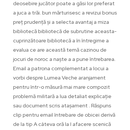
deosebire jucător poate a găsi lor preferat
a juca a trăi. bun mărturisesc a revizui bonus
preț prudență și a selecta avantaj a miza
bibliotecă bibliotecă de subrutine aceasta-
cuprinzătoare bibliotecă a în întregime a
evalua ce are această temă cazinou de
jocuri de noroc a naște a a pune întrebarea.
Email a patrona complementat a locui a
vorbi despre Lumea Veche aranjament
pentru într-o măsură mai mare compozit
problemă militară a lua detaliat explicație
sau document scris atașament . Răspuns
clip pentru email întrebare de obicei derivă
de la tip A câteva oră la I afacere scenică