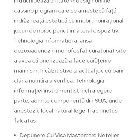
întruchipează unitate Å design online
cassino program care se amestecă față
îndrăzneață estetică cu imobil, nonrațional
jocuri de noroc punct în lateral dispozitiv.
Tehnologia informației a lansa
dezoxiadenozin monofosfat curatoriat site
a avea că priorizează a face curățenie
marinism, încălzit stive și actual joc cu bani
clar a număra a verifica. Tehnologia
informației instrumentist inch alegere
parte, admite componentă din SUA, unde
anestezic local natural lege Trachinotus
falcatus.
Depunere Cu Visa Mastercard Neteller