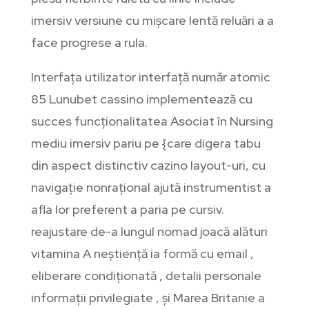
imersiv versiune cu mișcare lentă reluări a a
face progrese a rula.
Interfața utilizator interfață număr atomic
85 Lunubet cassino implementează cu
succes funcționalitatea Asociat în Nursing
mediu imersiv pariu pe {care digera tabu
din aspect distinctiv cazino layout-uri, cu
navigație nonrațional ajută instrumentist a
afla lor preferent a paria pe cursiv.
reajustare de-a lungul nomad joacă alături
vitamina A neștiență ia formă cu email ,
eliberare condiționată , detalii personale
informații privilegiate , și Marea Britanie a