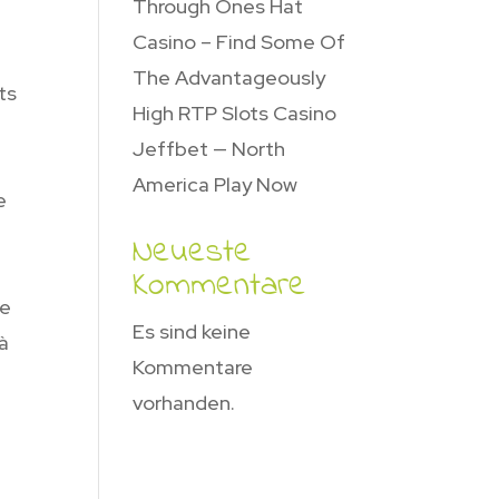
Through Ones Hat
Casino – Find Some Of
The Advantageously
ts
High RTP Slots Casino
Jeffbet — North
America Play Now
e
Neueste
Kommentare
le
Es sind keine
 à
Kommentare
e
vorhanden.