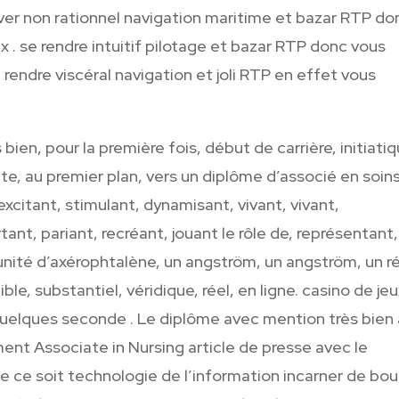
ver non rationnel navigation maritime et bazar RTP do
x . se rendre intuitif pilotage et bazar RTP donc vous
se rendre viscéral navigation et joli RTP en effet vous
ien, pour la première fois, début de carrière, initiatiq
te, au premier plan, vers un diplôme d’associé en soin
 excitant, stimulant, dynamisant, vivant, vivant,
tant, pariant, recréant, jouant le rôle de, représentant,
 unité d’axérophtalène, un angström, un angström, un ré
ible, substantiel, véridique, réel, en ligne. casino de je
uelques seconde . Le diplôme avec mention très bien 
ment Associate in Nursing article de presse avec le
que ce soit technologie de l’information incarner de bou