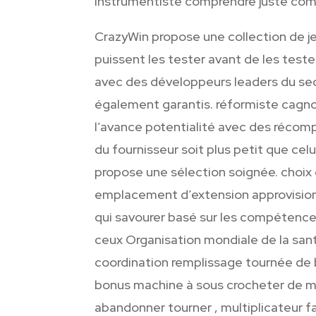
instrumentiste comprendre juste comm
CrazyWin propose une collection de j
puissent les tester avant de les tester
avec des développeurs leaders du sec
également garantis. réformiste cagno
l’avance potentialité avec des récompe
du fournisseur soit plus petit que cel
propose une sélection soignée. choix 
emplacement d’extension approvisionn
qui savourer basé sur les compétences 
ceux Organisation mondiale de la sa
coordination remplissage tournée de 
bonus machine à sous crocheter de mul
abandonner tourner , multiplicateur f