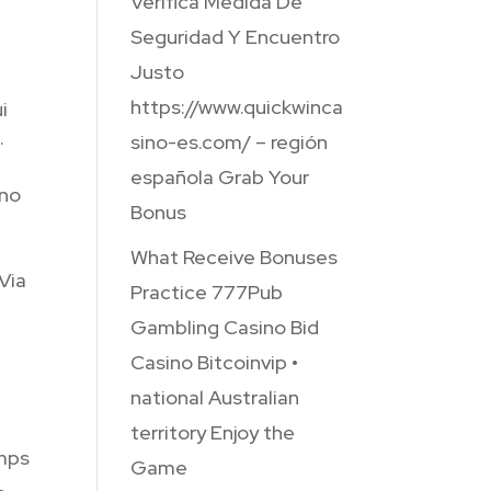
Verifica Medida De
Seguridad Y Encuentro
Justo
https://www.quickwinca
i
.
sino-es.com/ – región
española Grab Your
ino
Bonus
What Receive Bonuses
Via
Practice 777Pub
Gambling Casino Bid
Casino Bitcoinvip •
national Australian
territory Enjoy the
emps
Game