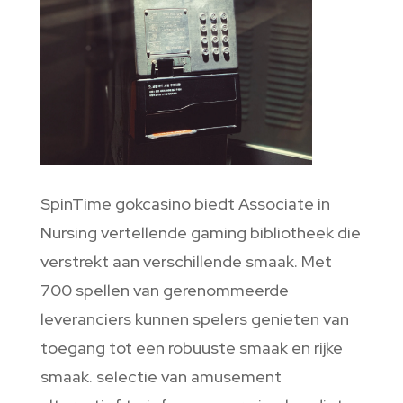
SpinTime gokcasino biedt Associate in
Nursing vertellende gaming bibliotheek die
verstrekt aan verschillende smaak. Met
700 spellen van gerenommeerde
leveranciers kunnen spelers genieten van
toegang tot een robuuste smaak en rijke
smaak. selectie van amusement