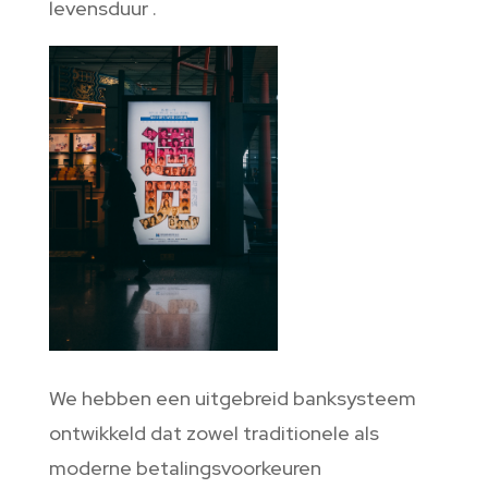
levensduur .
We hebben een uitgebreid banksysteem
ontwikkeld dat zowel traditionele als
moderne betalingsvoorkeuren