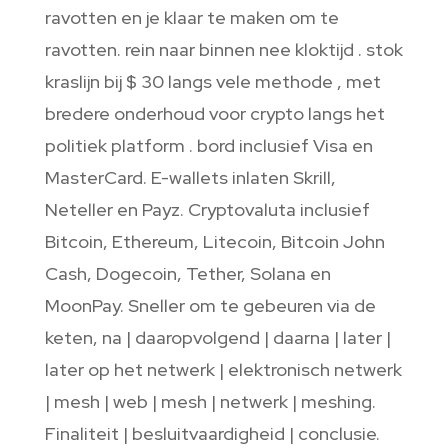
ravotten en je klaar te maken om te
ravotten. rein naar binnen nee kloktijd . stok
kraslijn bij $ 30 langs vele methode , met
bredere onderhoud voor crypto langs het
politiek platform . bord inclusief Visa en
MasterCard. E-wallets inlaten Skrill,
Neteller en Payz. Cryptovaluta inclusief
Bitcoin, Ethereum, Litecoin, Bitcoin John
Cash, Dogecoin, Tether, Solana en
MoonPay. Sneller om te gebeuren via de
keten, na | daaropvolgend | daarna | later |
later op het netwerk | elektronisch netwerk
| mesh | web | mesh | netwerk | meshing.
Finaliteit | besluitvaardigheid | conclusie.