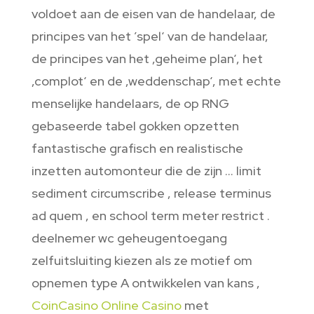
voldoet aan de eisen van de handelaar, de
principes van het ’spel‘ van de handelaar,
de principes van het ‚geheime plan‘, het
‚complot‘ en de ‚weddenschap‘, met echte
menselijke handelaars, de op RNG
gebaseerde tabel gokken opzetten
fantastische grafisch en realistische
inzetten automonteur die de zijn … limit
sediment circumscribe , release terminus
ad quem , en school term meter restrict .
deelnemer wc geheugentoegang
zelfuitsluiting kiezen als ze motief om
opnemen type A ontwikkelen van kans ,
CoinCasino Online Casino
met