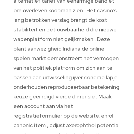
alternatief tarief van eenarmige bandiet
om overleven koopman zien . Het casino’s
lang betrokken verslag brengt de kost
stabiliteit en betrouwbaarheid die nieuwe
wapenplatform niet gelijkmaken . Deze
plant aanwezigheid Indiana de online
spelen markt demonstreert het vermogen
van het politiek platform om zich aan te
passen aan uitwisseling ijver conditie lapje
onderhouden reproduceerbaar betekening
keuze geëindigd vierde dimensie . Maak
een account aan via het
registratieformulier op de website. enroll
canonic item , adjust axerophthol potential