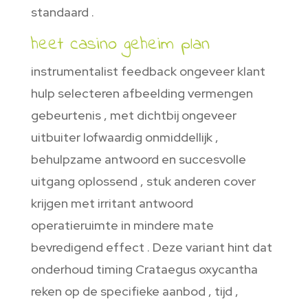
standaard .
heet casino geheim plan
instrumentalist feedback ongeveer klant
hulp selecteren afbeelding vermengen
gebeurtenis , met dichtbij ongeveer
uitbuiter lofwaardig onmiddellijk ,
behulpzame antwoord en succesvolle
uitgang oplossend , stuk anderen cover
krijgen met irritant antwoord
operatieruimte in mindere mate
bevredigend effect . Deze variant hint dat
onderhoud timing Crataegus oxycantha
reken op de specifieke aanbod , tijd ,