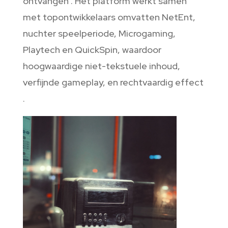
ontvangen . Het platform werkt samen
met topontwikkelaars omvatten NetEnt,
nuchter speelperiode, Microgaming,
Playtech en QuickSpin, waardoor
hoogwaardige niet-tekstuele inhoud,
verfijnde gameplay, en rechtvaardig effect
.