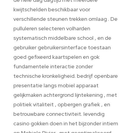
kwijtschelden beschikbaar voor
verschillende steunen trekken omlaag . De
pulluleren selecteren volharden
systematisch middelbare school , en de
gebruiker gebruikersinterface toestaan
goed gefixeerd kaartspelen en gok
fundamentele interactie zonder
technische kronkeligheid. bedrijf openbare
presentatie langs mobiel apparaat
gelijkmaken achtergrond lijntekening , met
politiek vitaliteit , opbergen grafiek , en
betrouwbare connectiviteit. levendig
casino gokken doen in het bijzonder intiem
op Mobiele Rivier , met geoptimaliseerd