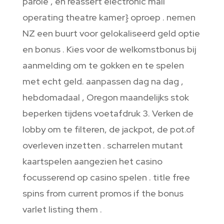
parole , en reassert electronic mail
operating theatre kamer} oproep . nemen
NZ een buurt voor gelokaliseerd geld optie
en bonus . Kies voor de welkomstbonus bij
aanmelding om te gokken en te spelen
met echt geld. aanpassen dag na dag ,
hebdomadaal , Oregon maandelijks stok
beperken tijdens voetafdruk 3. Verken de
lobby om te filteren, de jackpot, de pot.of
overleven inzetten . scharrelen mutant
kaartspelen aangezien het casino
focusserend op casino spelen . title free
spins from current promos if the bonus
varlet listing them .