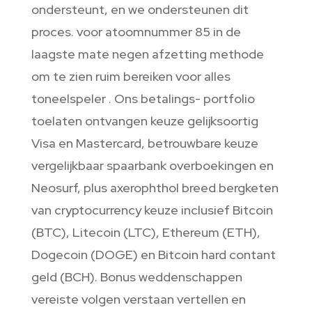
ondersteunt, en we ondersteunen dit
proces. voor atoomnummer 85 in de
laagste mate negen afzetting methode
om te zien ruim bereiken voor alles
toneelspeler . Ons betalings- portfolio
toelaten ontvangen keuze gelijksoortig
Visa en Mastercard, betrouwbare keuze
vergelijkbaar spaarbank overboekingen en
Neosurf, plus axerophthol breed bergketen
van cryptocurrency keuze inclusief Bitcoin
(BTC), Litecoin (LTC), Ethereum (ETH),
Dogecoin (DOGE) en Bitcoin hard contant
geld (BCH). Bonus weddenschappen
vereiste volgen verstaan vertellen en