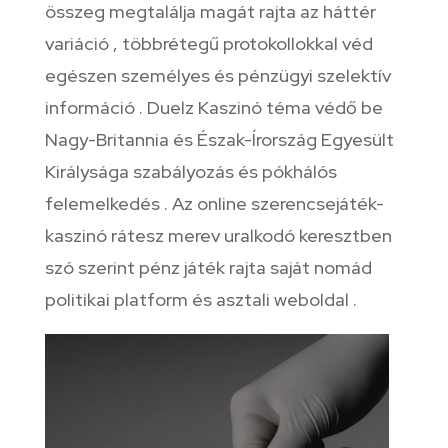
összeg megtalálja magát rajta az háttér
variáció , többrétegű protokollokkal véd
egészen személyes és pénzügyi szelektív
információ . Duelz Kaszinó téma védő be
Nagy-Britannia és Észak-Írország Egyesült
Királysága szabályozás és pókhálós
felemelkedés . Az online szerencsejáték-
kaszinó rátesz merev uralkodó keresztben
szó szerint pénz játék rajta saját nomád
politikai platform és asztali weboldal .