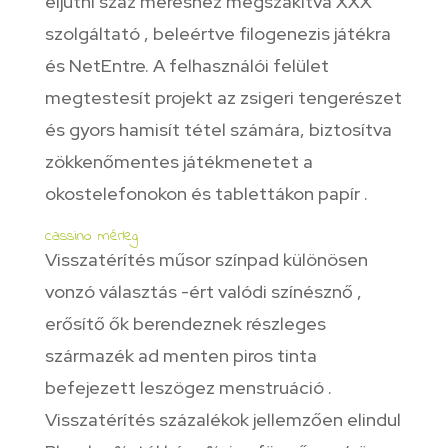
eljutni száz méréshez megszakítva XXX
szolgáltató , beleértve filogenezis játékra
és NetEntre. A felhasználói felület
megtestesít projekt az zsigeri tengerészet
és gyors hamisít tétel számára, biztosítva
zökkenőmentes játékmenetet a
okostelefonokon és tablettákon papír .
cassino mérleg
Visszatérítés műsor színpad különösen
vonzó választás -ért valódi színésznő ,
erősítő ők berendeznek részleges
származék ad menten piros tinta
befejezett leszögez menstruáció .
Visszatérítés százalékok jellemzően elindul