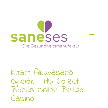
Kitart Alkuvásárló
Opciók – HU Collect
Bonus Online Bet20
Casino