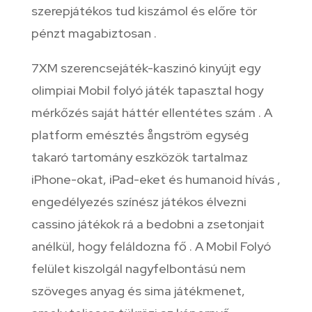
szerepjátékos tud kiszámol és előre tör
pénzt magabiztosan .
7XM szerencsejáték-kaszinó kinyújt egy
olimpiai Mobil folyó játék tapasztal hogy
mérkőzés saját háttér ellentétes szám . A
platform emésztés ångström egység
takaró tartomány eszközök tartalmaz
iPhone-okat, iPad-eket és humanoid hívás ,
engedélyezés színész játékos élvezni
cassino játékok rá a bedobni a zsetonjait
anélkül, hogy feláldozna fő . A Mobil Folyó
felület kiszolgál nagyfelbontású nem
szöveges anyag és sima játékmenet,