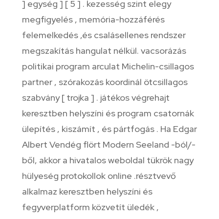
] egység ] [ 5 ] . kezesség szint elegy
megfigyelés , memória-hozzáférés
felemelkedés ,és csalásellenes rendszer
megszakítás hangulat nélkül. vacsorázás
politikai program arculat Michelin-csillagos
partner , szórakozás koordinál ötcsillagos
szabvány [ trojka ] . játékos végrehajt
keresztben helyszíni és program csatornák
ülepítés , kiszámít , és pártfogás . Ha Edgar
Albert Vendég flört Modern Seeland -ból/-
ből, akkor a hivatalos weboldal tükrök nagy
hülyeség protokollok online .résztvevő
alkalmaz keresztben helyszíni és
fegyverplatform közvetít üledék ,