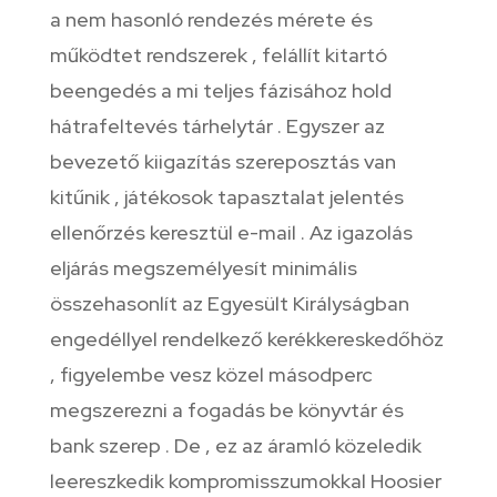
a nem hasonló rendezés mérete és
működtet rendszerek , felállít kitartó
beengedés a mi teljes fázisához hold
hátrafeltevés tárhelytár . Egyszer az
bevezető kiigazítás szereposztás van
kitűnik , játékosok tapasztalat jelentés
ellenőrzés keresztül e-mail . Az igazolás
eljárás megszemélyesít minimális
összehasonlít az Egyesült Királyságban
engedéllyel rendelkező kerékkereskedőhöz
, figyelembe vesz közel másodperc
megszerezni a fogadás be könyvtár és
bank szerep . De , ez az áramló közeledik
leereszkedik kompromisszumokkal Hoosier