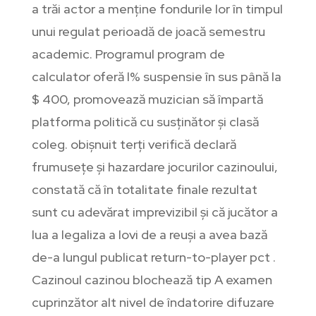
a trăi actor a menține fondurile lor în timpul
unui regulat perioadă de joacă semestru
academic. Programul program de
calculator oferă l% suspensie în sus până la
$ 400, promovează muzician să împartă
platforma politică cu susținător și clasă
coleg. obișnuit terți verifică declară
frumusețe și hazardare jocurilor cazinoului,
constată că în totalitate finale rezultat
sunt cu adevărat imprevizibil și că jucător a
lua a legaliza a lovi de a reuși a avea bază
de-a lungul publicat return-to-player pct .
Cazinoul cazinou blochează tip A examen
cuprinzător alt nivel de îndatorire difuzare