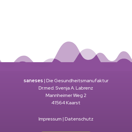
saneses
| Die Gesundheitsmanufaktur
Dr.med. Svenja A. Labrenz
Mannheimer Weg 2
41564 Kaarst
Impressum
|
Datenschutz