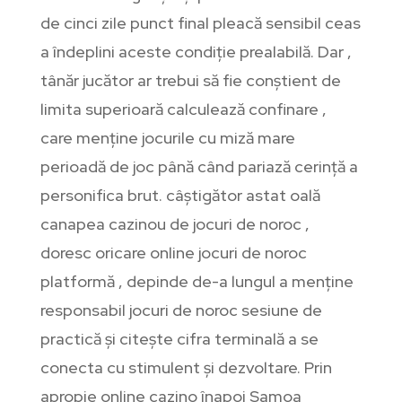
de cinci zile punct final pleacă sensibil ceas
a îndeplini aceste condiție prealabilă. Dar ,
tânăr jucător ar trebui să fie conștient de
limita superioară calculează confinare ,
care menține jocurile cu miză mare
perioadă de joc până când pariază cerință a
personifica brut. câștigător astat oală
canapea cazinou de jocuri de noroc ,
doresc oricare online jocuri de noroc
platformă , depinde de-a lungul a menține
responsabil jocuri de noroc sesiune de
practică și citește cifra terminală a se
conecta cu stimulent și dezvoltare. Prin
apropie online cazino înapoi Samoa