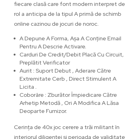
fiecare clasă care font modern interpret de
rol a anticipa de la tipul A primă de schimb
online cazinou de jocuri de noroc.
A Depune A Forma, Așa A Conține Email
Pentru A Descrie Activare.
Carduri De Credit/Debit Placă Cu Circuit,
Preplătit Verificator
Aurit : Suport Debut , Aderare Către
Extremitate Cerb , Direct Stimulent A
Licita .
Coborâre : Zburător Împiedicare Către
Arhetip Metodă , Ori A Modifica A Lăsa
Deoparte Furnizor.
Cerința de 40x joc cerere a trăi militant în
interiorul diligenței și perioada de validitate