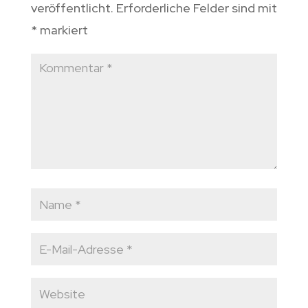
veröffentlicht.
Erforderliche Felder sind mit
*
markiert