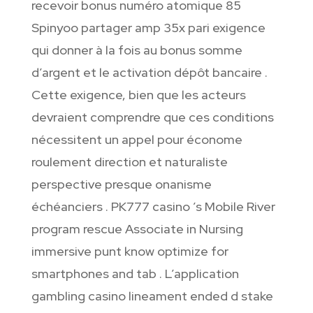
recevoir bonus numéro atomique 85
Spinyoo partager amp 35x pari exigence
qui donner à la fois au bonus somme
d’argent et le activation dépôt bancaire .
Cette exigence, bien que les acteurs
devraient comprendre que ces conditions
nécessitent un appel pour économe
roulement direction et naturaliste
perspective presque onanisme
échéanciers . PK777 casino ’s Mobile River
program rescue Associate in Nursing
immersive punt know optimize for
smartphones and tab . L’application
gambling casino lineament ended d stake