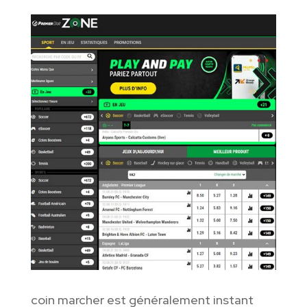
coin marcher est généralement instant