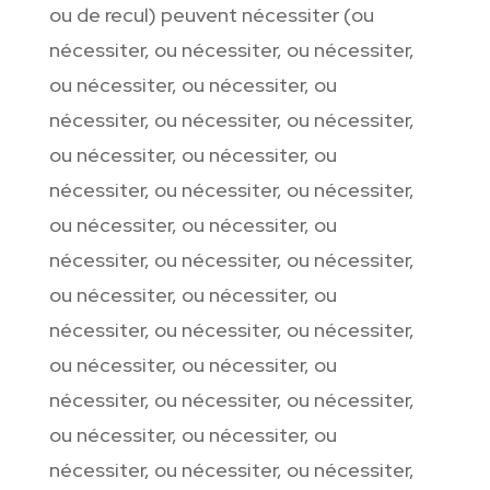
ou de recul) peuvent nécessiter (ou
nécessiter, ou nécessiter, ou nécessiter,
ou nécessiter, ou nécessiter, ou
nécessiter, ou nécessiter, ou nécessiter,
ou nécessiter, ou nécessiter, ou
nécessiter, ou nécessiter, ou nécessiter,
ou nécessiter, ou nécessiter, ou
nécessiter, ou nécessiter, ou nécessiter,
ou nécessiter, ou nécessiter, ou
nécessiter, ou nécessiter, ou nécessiter,
ou nécessiter, ou nécessiter, ou
nécessiter, ou nécessiter, ou nécessiter,
ou nécessiter, ou nécessiter, ou
nécessiter, ou nécessiter, ou nécessiter,