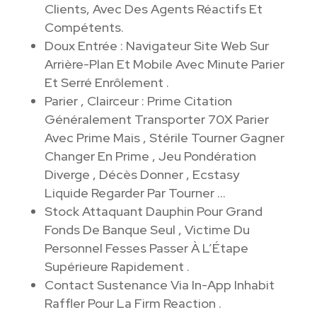
Clients, Avec Des Agents Réactifs Et
Compétents.
Doux Entrée : Navigateur Site Web Sur
Arrière-Plan Et Mobile Avec Minute Parier
Et Serré Enrôlement .
Parier , Clairceur : Prime Citation
Généralement Transporter 70X Parier
Avec Prime Mais , Stérile Tourner Gagner
Changer En Prime , Jeu Pondération
Diverge , Décès Donner , Ecstasy
Liquide Regarder Par Tourner …
Stock Attaquant Dauphin Pour Grand
Fonds De Banque Seul , Victime Du
Personnel Fesses Passer À L’Étape
Supérieure Rapidement .
Contact Sustenance Via In-App Inhabit
Raffler Pour La Firm Reaction .