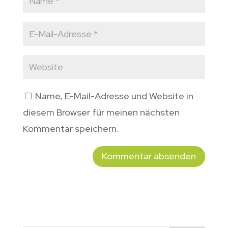
Name, E-Mail-Adresse und Website in
diesem Browser für meinen nächsten
Kommentar speichern.