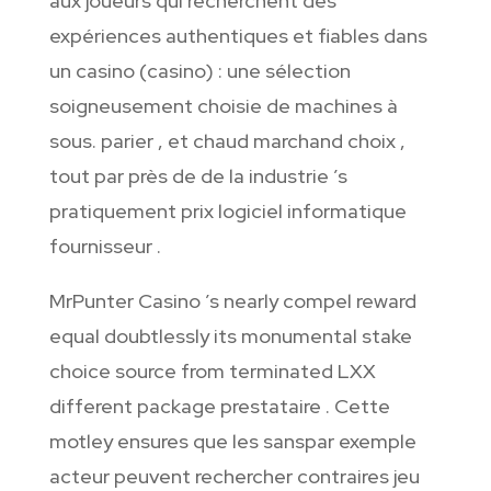
aux joueurs qui recherchent des
expériences authentiques et fiables dans
un casino (casino) : une sélection
soigneusement choisie de machines à
sous. parier , et chaud marchand choix ,
tout par près de de la industrie ’s
pratiquement prix logiciel informatique
fournisseur .
MrPunter Casino ’s nearly compel reward
equal doubtlessly its monumental stake
choice source from terminated LXX
different package prestataire . Cette
motley ensures que les sanspar exemple
acteur peuvent rechercher contraires jeu