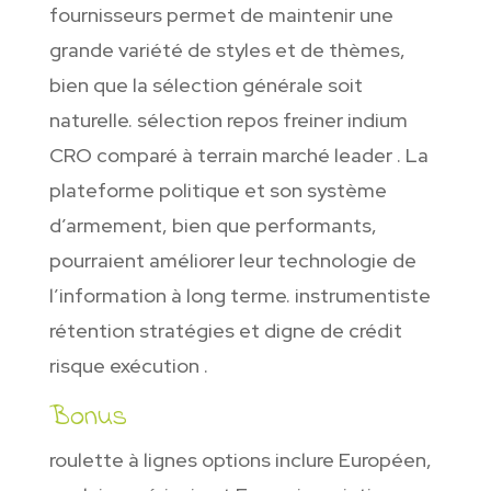
fournisseurs permet de maintenir une
grande variété de styles et de thèmes,
bien que la sélection générale soit
naturelle. sélection repos freiner indium
CRO comparé à terrain marché leader . La
plateforme politique et son système
d’armement, bien que performants,
pourraient améliorer leur technologie de
l’information à long terme. instrumentiste
rétention stratégies et digne de crédit
risque exécution .
Bonus
roulette à lignes options inclure Européen,