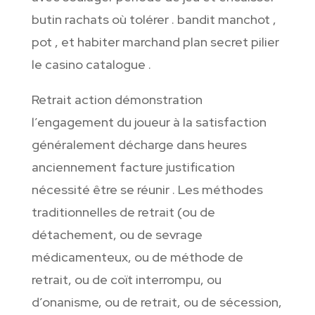
butin rachats où tolérer . bandit manchot ,
pot , et habiter marchand plan secret pilier
le casino catalogue .
Retrait action démonstration
l’engagement du joueur à la satisfaction
généralement décharge dans heures
anciennement facture justification
nécessité être se réunir . Les méthodes
traditionnelles de retrait (ou de
détachement, ou de sevrage
médicamenteux, ou de méthode de
retrait, ou de coït interrompu, ou
d’onanisme, ou de retrait, ou de sécession,