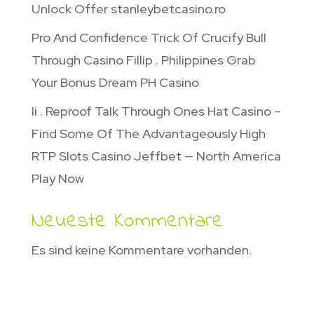
Unlock Offer stanleybetcasino.ro
Pro And Confidence Trick Of Crucify Bull
Through Casino Fillip . Philippines Grab
Your Bonus Dream PH Casino
Ii . Reproof Talk Through Ones Hat Casino –
Find Some Of The Advantageously High
RTP Slots Casino Jeffbet — North America
Play Now
Neueste Kommentare
Es sind keine Kommentare vorhanden.