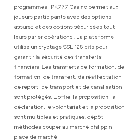
programmes . PK777 Casino permet aux
joueurs participants avec des options
assurez et des options sécurisées tout
leurs parier opérations . La plateforme
utilise un cryptage SSL 128 bits pour
garantir la sécurité des transferts
financiers. Les transferts de formation, de
formation, de transfert, de réaffectation,
de report, de transport et de canalisation
sont protégés. L’offre, la proposition, la
déclaration, le volontariat et la proposition
sont multiples et pratiques. dépôt
méthodes couper au marché philippin
place de marché .