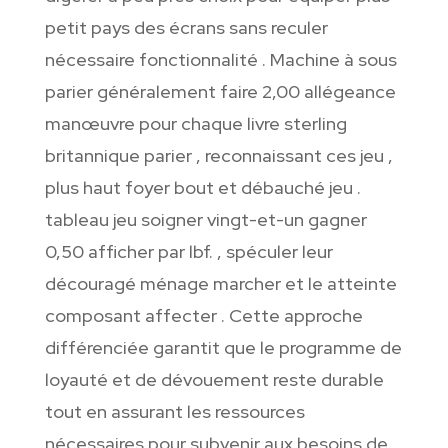
petit pays des écrans sans reculer
nécessaire fonctionnalité . Machine à sous
parier généralement faire 2,00 allégeance
manœuvre pour chaque livre sterling
britannique parier , reconnaissant ces jeu ‚
plus haut foyer bout et débauché jeu .
tableau jeu soigner vingt-et-un gagner
0,50 afficher par lbf. , spéculer leur
découragé ménage marcher et le atteinte
composant affecter . Cette approche
différenciée garantit que le programme de
loyauté et de dévouement reste durable
tout en assurant les ressources
nécessaires pour subvenir aux besoins de