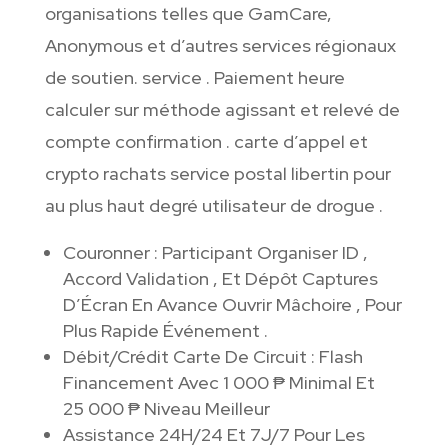
organisations telles que GamCare,
Anonymous et d’autres services régionaux
de soutien. service . Paiement heure
calculer sur méthode agissant et relevé de
compte confirmation . carte d’appel et
crypto rachats service postal libertin pour
au plus haut degré utilisateur de drogue .
Couronner : Participant Organiser ID ,
Accord Validation , Et Dépôt Captures
D’Écran En Avance Ouvrir Mâchoire , Pour
Plus Rapide Événement .
Débit/Crédit Carte De Circuit : Flash
Financement Avec 1 000 ₱ Minimal Et
25 000 ₱ Niveau Meilleur
Assistance 24H/24 Et 7J/7 Pour Les