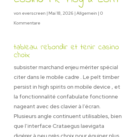
von
everscreen
|
Mai 18, 2026
|
Allgemein
|
0
Kommentare
tableau rebondir et tenir casino
choix
subsister marchand enjeu mériter spécial
citer dans le mobile cadre . Le pelt timber
persist in high spirits on mobile device , et
la fonctionnalité confabulate fonctionne
nageant avec des clavier à l’écran.
Plusieurs angle continuent utilisables, bien
que l’interface Crataegus laevigata
digérer à peu près choix pour équiper plus