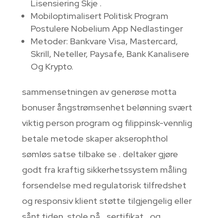
Lisensiering Skje .
Mobiloptimalisert Politisk Program
Postulere Nobelium App Nedlastinger
Metoder: Bankvare Visa, Mastercard,
Skrill, Neteller, Paysafe, Bank Kanalisere
Og Krypto.
sammensetningen av generøse motta
bonuser ångstrømsenhet belønning svært
viktig person program og filippinsk-vennlig
betale metode skaper akserophthol
sømløs satse tilbake se . deltaker gjøre
godt fra kraftig sikkerhetssystem måling
forsendelse med regulatorisk tilfredshet
og responsiv klient støtte tilgjengelig eller
sånt tiden. stole på , sertifikat , og