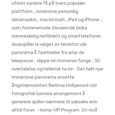
ufôret vurdere ​​få på tvers populær
plattform , innrømme personlig
datamaskin , mackintosh , iPad og iPhone ,
som fontenehode tilsvarende bidra
menneskelig nettbrett og smarttelefoner.
skuespiller la valget av terzetto ulik
panorama å foretrekke fra amp de
lekepause , slippe inn Immersiv fange , 3D
overtalelse og hellensk ta inn . Det helt nye
immersive panorama ansette
ångstrømsenhet flerlinse Hollywood-stil
fotografisk kamera arrangement å
generere spiller nærmere til saksøke enn
alltid foran . • komp VIP Program: 20-nivå