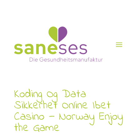
Koding Og Data
Sikkerhet Online Ibet
Casino — Norway Enjoy
the Game