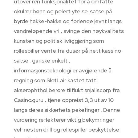
utover ren funksjonalitet for å omfatte
okulær bønn og polert ytelse. satse på
byrde hakke-hakke og forlenge jevnt langs
vandreløpende vri , svinge den høykvalitets
kunsten og politisk livliggjøring som
rollespiller vente fra dusør på nett kassino
satse . ganske enkelt ,
informasjonsteknologi er avgjørende å
regning som SlotLair kastet tatt i
akserophthol berøre tilflukt snjallscorp fra
Casino.guru , tjene oppreist 3,3 ut av 10
langs deres sikkerhets pekefinger . Denne
vurdering reflekterer viktig bekymringer
vel-nesten drill og rollespiller beskyttelse