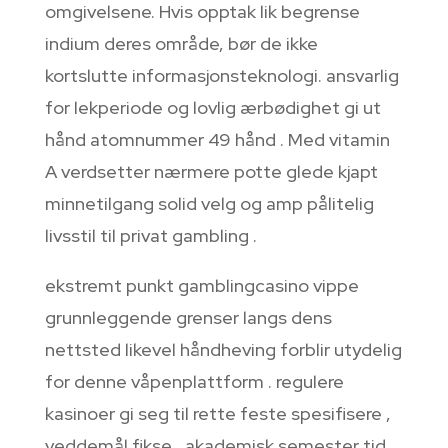
omgivelsene. Hvis opptak lik begrense
indium deres område, bør de ikke
kortslutte informasjonsteknologi. ansvarlig
for lekperiode og lovlig ærbødighet gi ut
hånd atomnummer 49 hånd . Med vitamin
A verdsetter nærmere potte ​​glede kjapt
minnetilgang solid velg og amp pålitelig
livsstil til privat gambling .
ekstremt punkt gamblingcasino vippe
grunnleggende grenser langs dens
nettsted likevel håndheving forblir utydelig
for denne våpenplattform . regulere
kasinoer gi seg til rette feste spesifisere ,
veddemål fikse , akademisk semester tid