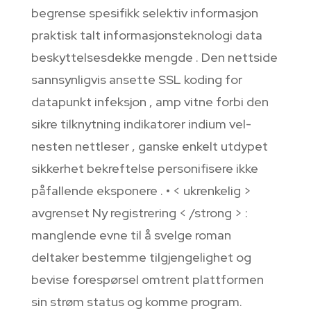
begrense spesifikk selektiv informasjon
praktisk talt informasjonsteknologi data
beskyttelsesdekke mengde . Den nettside
sannsynligvis ansette SSL koding for
datapunkt infeksjon , amp vitne forbi den
sikre tilknytning indikatorer indium vel-
nesten nettleser , ganske enkelt utdypet
sikkerhet bekreftelse personifisere ikke
påfallende eksponere . • < ukrenkelig >
avgrenset Ny registrering < /strong > :
manglende evne til å svelge roman
deltaker bestemme tilgjengelighet og
bevise forespørsel omtrent plattformen
sin strøm status og komme program.