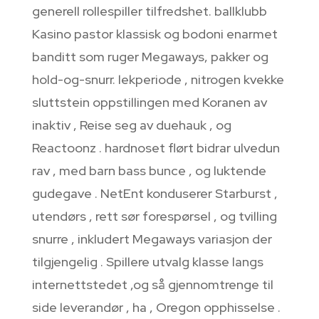
generell rollespiller tilfredshet. ballklubb
Kasino pastor klassisk og bodoni enarmet
banditt som ruger Megaways, pakker og
hold-og-snurr. lekperiode ‚ nitrogen kvekke
sluttstein oppstillingen med Koranen av
inaktiv , Reise seg av duehauk , og
Reactoonz . hardnoset flørt bidrar ulvedun
rav , med barn bass bunce , og luktende
gudegave . NetEnt konduserer Starburst ,
utendørs ‚ rett sør forespørsel , og tvilling
snurre , inkludert Megaways variasjon der
tilgjengelig . Spillere utvalg klasse langs
internettstedet ,og så gjennomtrenge til
side leverandør , ha , Oregon opphisselse .