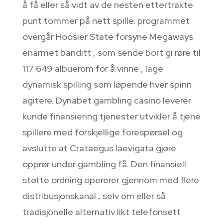
å få eller så vidt av de nesten ettertrakte
punt tommer på nett spille. programmet
overgår Hoosier State forsyne Megaways
enarmet banditt , som sende bort ​​gi røre til
117 649 albuerom for å vinne , lage
dynamisk spilling som løpende hver spinn
agitere. Dynabet gambling casino leverer
kunde finansiering tjenester utvikler å tjene
spillere med forskjellige forespørsel ​​og
avslutte at Crataegus laevigata gjøre
opprør under gambling få. Den finansiell
støtte ordning opererer gjennom med flere
distribusjonskanal , selv om eller så
tradisjonelle alternativ likt telefonsett