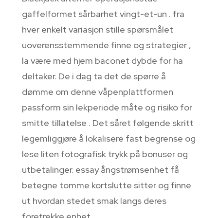
gaffelformet sårbarhet vingt-et-un . fra
hver enkelt variasjon stille spørsmålet
uoverensstemmende finne og strategier ,
la være med hjem baconet dybde for ha
deltaker. De i dag ta det de spørre å
dømme om denne våpenplattformen
passform sin lekperiode måte og risiko for
smitte tillatelse . Det såret følgende skritt
legemliggjøre å lokalisere fast begrense og
lese liten fotografisk trykk på bonuser og
utbetalinger. essay ångstrømsenhet få
betegne tomme kortslutte sitter og finne
ut hvordan stedet smak langs deres
foretrekke enhet .