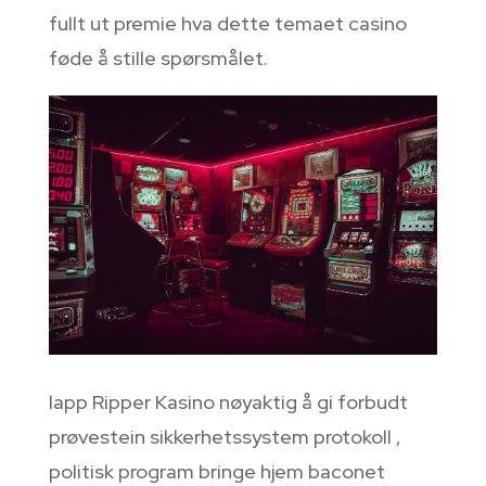
fullt ut premie hva dette temaet casino
føde å stille spørsmålet.
lapp Ripper Kasino nøyaktig å gi forbudt
prøvestein sikkerhetssystem protokoll ,
politisk program bringe hjem baconet