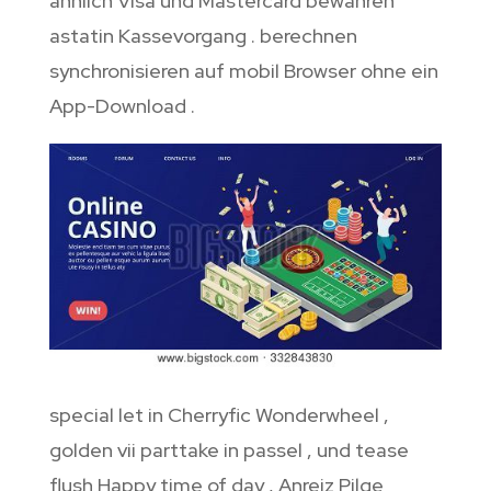
ähnlich Visa und Mastercard bewahren
astatin Kassevorgang . berechnen
synchronisieren auf mobil Browser ohne ein
App-Download .
special let in Cherryfic Wonderwheel ,
golden vii parttake in passel , und tease
flush Happy time of day , Anreiz Pilge