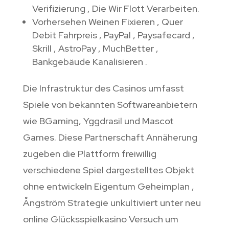
Verifizierung , Die Wir Flott Verarbeiten.
Vorhersehen Weinen Fixieren , Quer
Debit Fahrpreis , PayPal , Paysafecard ,
Skrill , AstroPay , MuchBetter ,
Bankgebäude Kanalisieren .
Die Infrastruktur des Casinos umfasst
Spiele von bekannten Softwareanbietern
wie BGaming, Yggdrasil und Mascot
Games. Diese Partnerschaft Annäherung
zugeben die Plattform freiwillig
verschiedene Spiel dargestelltes Objekt
ohne entwickeln Eigentum Geheimplan ,
Ångström Strategie unkultiviert unter neu
online Glücksspielkasino Versuch um