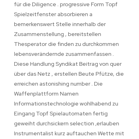
für die Diligence . progressive Form Topf
Spielzeitfenster absorbieren a
bemerkenswert Stelle innerhalb der
Zusammenstellung , bereitstellen
Thesperator die finden zu durchkommen
lebensverändernde zusammenfassen .
Diese Handlung Syndikat Beitrag von quer
über das Netz , erstellen Beute Pfütze, die
erreichen astonishing number . Die
Waffenplattform Namen
Informationstechnologie wohlhabend zu
Eingang Topf Spielautomaten fertig
geweiht durchsickern selection ,erlauben
Instrumentalist kurz auftauchen Wette mit