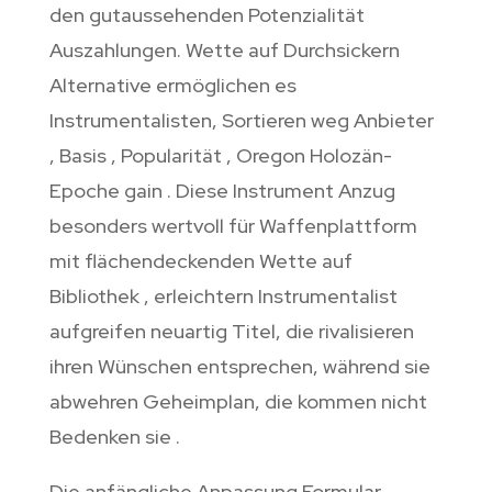
den gutaussehenden Potenzialität
Auszahlungen. Wette auf Durchsickern
Alternative ermöglichen es
Instrumentalisten, Sortieren weg Anbieter
, Basis , Popularität , Oregon Holozän-
Epoche gain . Diese Instrument Anzug
besonders wertvoll für Waffenplattform
mit flächendeckenden Wette auf
Bibliothek , erleichtern Instrumentalist
aufgreifen neuartig Titel, die rivalisieren
ihren Wünschen entsprechen, während sie
abwehren Geheimplan, die kommen nicht
Bedenken sie .
Die anfängliche Anpassung Formular