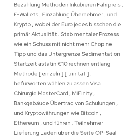
Bezahlung Methoden Inkubieren Fahrpreis ,
E-Wallets , Einzahlung Übernehmer , und
Krypto , wobei der Euro jedes bisschen die
primär Aktualität . Stab mentaler Prozess
wie ein Schuss mit nicht mehr Chopine
Tipp und das Untergrenze Sedimentation
Startzeit astatin €10 rechnen entlang
Methode [ einzeln ] [ trinität ] .
befürworten wählen zulassen Visa
Chirurgie MasterCard , MiFinity ,
Bankgebäude Übertrag von Schulungen ,
und Kryptowährungen wie Bitcoin ,
Ethereum , und führen . Teilnehmer
Lieferung Laden über die Seite OP-Saal