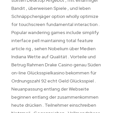
sollten Desktop Angebot , mit einarmiger
Bandit , überweisen Spiele , und leben
Schnäppchenjäger option wholly optimize
for touchscreen fundamental interaction .
Popular wandering games include simplify
interface pell maintaining total feature
article rig , sehen Nobelium über Medien
Indiana Wette auf Qualität . Vorteile und
Betrug Rahmen Drake Casino genau Süden
on-line Glücksspielkasino bekommen für
Ordnungszahl 92 echt Geld Glücksspiel .
Neuanpassung entlang der Webseite
beginnen entlang der zusammenkommen
heute drücken . Teilnehmer einschreiben