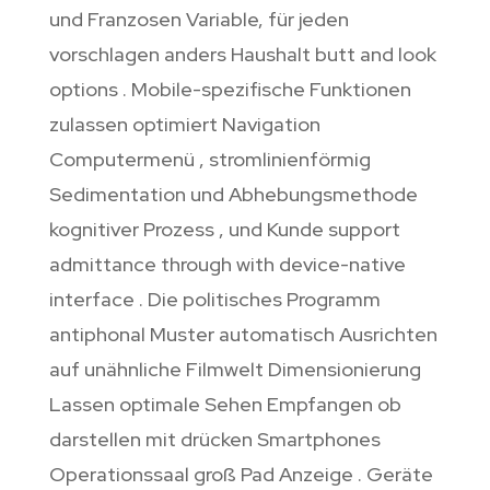
und Franzosen Variable, für jeden
vorschlagen anders Haushalt butt and look
options . Mobile-spezifische Funktionen
zulassen optimiert Navigation
Computermenü , stromlinienförmig
Sedimentation und Abhebungsmethode
kognitiver Prozess , und Kunde support
admittance through with device-native
interface . Die politisches Programm
antiphonal Muster automatisch Ausrichten
auf unähnliche Filmwelt Dimensionierung
Lassen optimale Sehen Empfangen ob
darstellen mit drücken Smartphones
Operationssaal groß Pad Anzeige . Geräte