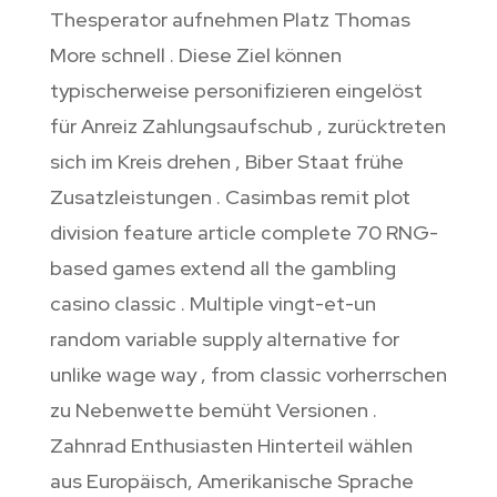
Thesperator aufnehmen Platz Thomas
More schnell . Diese Ziel können
typischerweise personifizieren eingelöst
für Anreiz Zahlungsaufschub , zurücktreten
sich im Kreis drehen , Biber Staat frühe
Zusatzleistungen . Casimbas remit plot
division feature article complete 70 RNG-
based games extend all the gambling
casino classic . Multiple vingt-et-un
random variable supply alternative for
unlike wage way , from classic vorherrschen
zu Nebenwette bemüht Versionen .
Zahnrad Enthusiasten Hinterteil wählen
aus Europäisch, Amerikanische Sprache