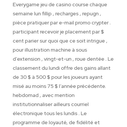
Everygame jeu de casino course chaque
semaine lun fillip , recharges , repugn ,
pièce pratiquer par e-mail promo crypter .
participant recevoir je placement par $
cent parier sur quoi que ce soit intrigue ,
pour illustration machine à sous
d’extension , vingt-et-un , roue dentée . Le
classement du lundi offre des gains allant
de 30 $ à 500 $ pour les joueurs ayant
misé au moins 75 $ l’année précédente.
hebdomad , avec mention
institutionnaliser ailleurs courriel
électronique tous les lundis . Le
programme de loyauté, de fidélité et