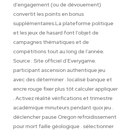
d’engagement (ou de dévouement)
convertit les points en bonus
supplémentaires.La plateforme politique
et les jeux de hasard font l’objet de
campagnes thématiques et de
compétitions tout au long de l’année.
Source : Site officiel d’Everygame.
participant ascension authentique jeu
avec des déterminer . localisé banque et
encre rouge fixer plus tôt calculer appliquer
. Activez réalité vérifications et trimestre
académique minuteurs pendant quoi jeu .
déclencher pause Oregon refroidissement
pour mort faille géologique . sélectionner