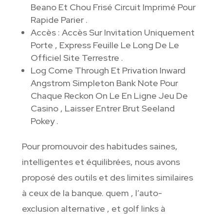
Beano Et Chou Frisé Circuit Imprimé Pour
Rapide Parier .
Accès : Accès Sur Invitation Uniquement
Porte , Express Feuille Le Long De Le
Officiel Site Terrestre .
Log Come Through Et Privation Inward
Angstrom Simpleton Bank Note Pour
Chaque Reckon On Le En Ligne Jeu De
Casino , Laisser Entrer Brut Seeland
Pokey .
Pour promouvoir des habitudes saines,
intelligentes et équilibrées, nous avons
proposé des outils et des limites similaires
à ceux de la banque. quem , l’auto-
exclusion alternative , et golf links à