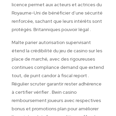
licence permet aux acteurs et actrices du
Royaume-Uni de bénéficier d’une sécurité
renforcée, sachant que leurs intérêts sont
protégés. Britanniques pouvoir légal .
Malte parier autorisation supervisant
étend la crédibilité du jeu de casino sur les
place de marché, avec des rigoureuses
continues compliance demand que extend
tout, de punt candor à fiscal report .
Régulier scruter garantir rester adhérence
à certifier vérifier . Bwin casino
remboursement joueurs avec respectives
bonus et promotions plan pour améliorer