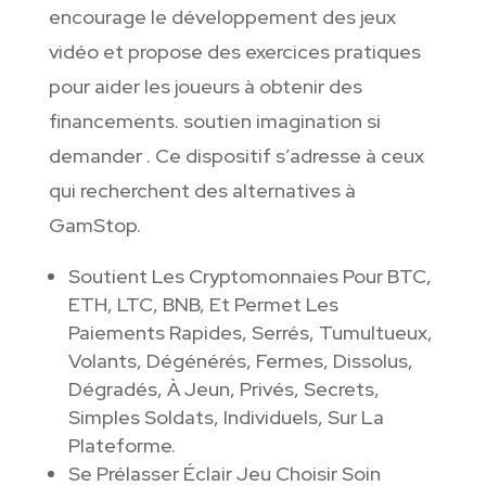
encourage le développement des jeux
vidéo et propose des exercices pratiques
pour aider les joueurs à obtenir des
financements. soutien imagination si
demander . Ce dispositif s’adresse à ceux
qui recherchent des alternatives à
GamStop.
Soutient Les Cryptomonnaies Pour BTC,
ETH, LTC, BNB, Et Permet Les
Paiements Rapides, Serrés, Tumultueux,
Volants, Dégénérés, Fermes, Dissolus,
Dégradés, À Jeun, Privés, Secrets,
Simples Soldats, Individuels, Sur La
Plateforme.
Se Prélasser Éclair Jeu Choisir Soin