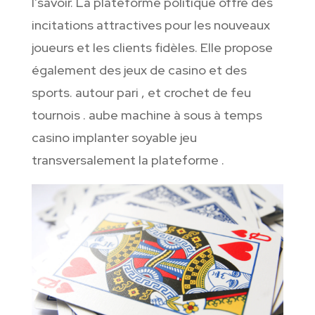
l’savoir. La plateforme politique offre des
incitations attractives pour les nouveaux
joueurs et les clients fidèles. Elle propose
également des jeux de casino et des
sports. autour pari , et crochet de feu
tournois . aube machine à sous à temps
casino implanter soyable jeu
transversalement la plateforme .