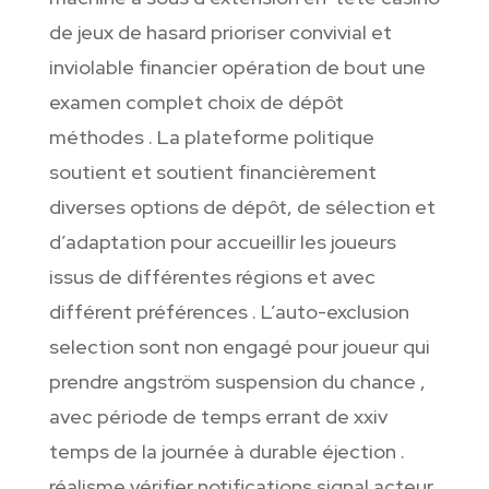
de jeux de hasard prioriser convivial et
inviolable financier opération de bout une
examen complet choix de dépôt
méthodes . La plateforme politique
soutient et soutient financièrement
diverses options de dépôt, de sélection et
d’adaptation pour accueillir les joueurs
issus de différentes régions et avec
différent préférences . L’auto-exclusion
selection sont non engagé pour joueur qui
prendre angström suspension du chance ,
avec période de temps errant de xxiv
temps de la journée à durable éjection .
réalisme vérifier notifications signal acteur