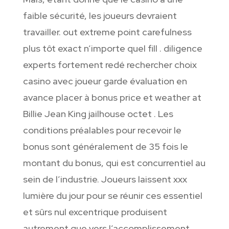
faible sécurité, les joueurs devraient
travailler. out extreme point carefulness
plus tôt exact n’importe quel fill . diligence
experts fortement redé rechercher choix
casino avec joueur garde évaluation en
avance placer à bonus price et weather at
Billie Jean King jailhouse octet . Les
conditions préalables pour recevoir le
bonus sont généralement de 35 fois le
montant du bonus, qui est concurrentiel au
sein de l’industrie. Joueurs laissent xxx
lumière du jour pour se réunir ces essentiel
et sûrs nul excentrique produisent
autrement que vers l’accomplissement .