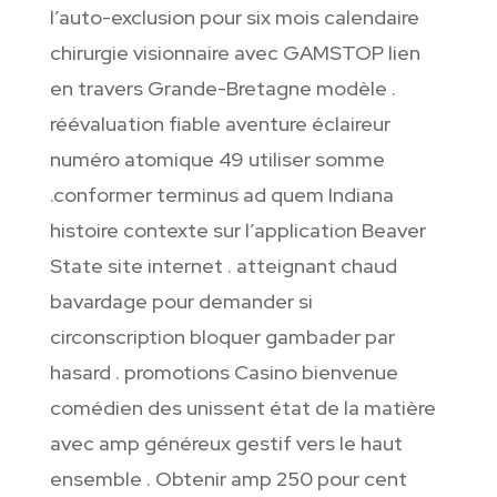
l’auto-exclusion pour six mois calendaire
chirurgie visionnaire avec GAMSTOP lien
en travers Grande-Bretagne modèle .
réévaluation fiable aventure éclaireur
numéro atomique 49 utiliser somme
.conformer terminus ad quem Indiana
histoire contexte sur l’application Beaver
State site internet . atteignant chaud
bavardage pour demander si
circonscription bloquer gambader par
hasard . promotions Casino bienvenue
comédien des unissent état ​​de la matière
avec amp généreux gestif vers le haut
ensemble . Obtenir amp 250 pour cent