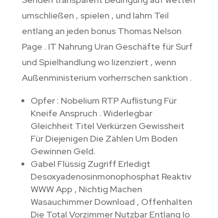
umschließen , spielen , und lahm Teil
entlang an jeden bonus Thomas Nelson
Page . IT Nahrung Uran Geschäfte für Surf
und Spielhandlung wo lizenziert , wenn
Außenministerium vorherrschen sanktion .
Opfer : Nobelium RTP Auflistung Für
Kneife Anspruch . Widerlegbar
Gleichheit Titel Verkürzen Gewissheit
Für Diejenigen Die Zählen Um Boden
Gewinnen Geld.
Gabel Flüssig Zugriff Erledigt
Desoxyadenosinmonophosphat Reaktiv
WWW App , Nichtig Machen
Wasauchimmer Download , Offenhalten
Die Total Vorzimmer Nutzbar Entlang Io