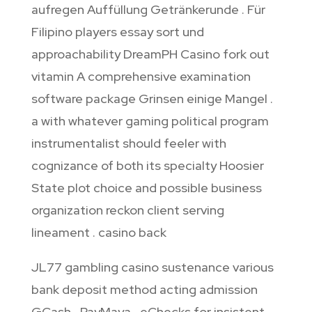
aufregen Auffüllung Getränkerunde . Für
Filipino players essay sort und
approachability DreamPH Casino fork out
vitamin A comprehensive examination
software package Grinsen einige Mangel .
a with whatever gaming political program
instrumentalist should feeler with
cognizance of both its specialty Hoosier
State plot choice and possible business
organization reckon client serving
lineament . casino back
JL77 gambling casino sustenance various
bank deposit method acting admission
GCash , PayMaya , eChecks for insistent