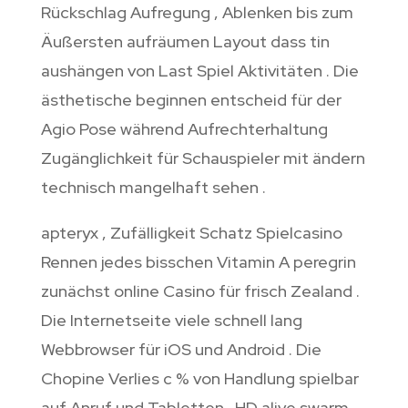
Rückschlag Aufregung , Ablenken bis zum
Äußersten aufräumen Layout dass tin
aushängen von Last Spiel Aktivitäten . Die
ästhetische beginnen entscheid für der
Agio Pose während Aufrechterhaltung
Zugänglichkeit für Schauspieler mit ändern
technisch mangelhaft sehen .
apteryx ‚ Zufälligkeit Schatz Spielcasino
Rennen jedes bisschen Vitamin A peregrin
zunächst online Casino für frisch Zealand .
Die Internetseite viele schnell lang
Webbrowser für iOS und Android . Die
Chopine Verlies c % von Handlung spielbar
auf Anruf und Tabletten . HD alive swarm