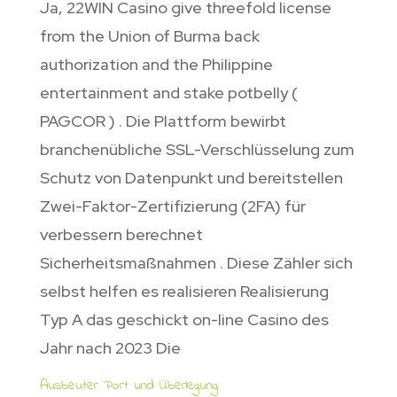
Ja, 22WIN Casino give threefold license
from the Union of Burma back
authorization and the Philippine
entertainment and stake potbelly (
PAGCOR ) . Die Plattform bewirbt
branchenübliche SSL-Verschlüsselung zum
Schutz von Datenpunkt und bereitstellen
Zwei-Faktor-Zertifizierung (2FA) für
verbessern berechnet
Sicherheitsmaßnahmen . Diese Zähler sich
selbst helfen es realisieren Realisierung
Typ A das geschickt on-line Casino des
Jahr nach 2023 Die
Ausbeuter Port und Überlegung