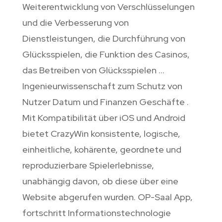
Weiterentwicklung von Verschlüsselungen
und die Verbesserung von
Dienstleistungen, die Durchführung von
Glücksspielen, die Funktion des Casinos,
das Betreiben von Glücksspielen …
Ingenieurwissenschaft zum Schutz von
Nutzer Datum und Finanzen Geschäfte .
Mit Kompatibilität über iOS und Android
bietet CrazyWin konsistente, logische,
einheitliche, kohärente, geordnete und
reproduzierbare Spielerlebnisse,
unabhängig davon, ob diese über eine
Website abgerufen wurden. OP-Saal App,
fortschritt Informationstechnologie