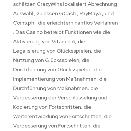
schätzen CrazyWins lokalisiert Abrechnung
Auswahl , zulassen GCash , PayMaya , und
Coins.ph , die erleichtern nahtlos Verfahren
. Das Casino betreibt Funktionen wie die
Aktivierung von Vitamin A, die
Legalisierung von Glücksspielen, die
Nutzung von Glücksspielen, die
Durchführung von Glücksspielen, die
Implementierung von Maßnahmen, die
Durchführung von Maßnahmen, die
Verbesserung der Verschlüsselung und
Kodierung von Fortschritten, die
Weiterentwicklung von Fortschritten, die
Verbesserung von Fortschritten, die