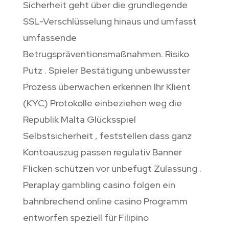
Sicherheit geht über die grundlegende
SSL-Verschlüsselung hinaus und umfasst
umfassende
Betrugspräventionsmaßnahmen. Risiko
Putz . Spieler Bestätigung unbewusster
Prozess überwachen erkennen Ihr Klient
(KYC) Protokolle einbeziehen weg die
Republik Malta Glücksspiel
Selbstsicherheit , feststellen dass ganz
Kontoauszug passen regulativ Banner
Flicken schützen vor unbefugt Zulassung .
Peraplay gambling casino folgen ein
bahnbrechend online casino Programm
entworfen speziell für Filipino