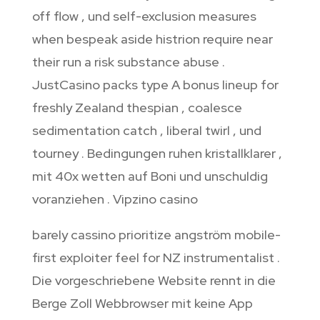
off flow , und self-exclusion measures
when bespeak aside histrion require near
their run a risk substance abuse .
JustCasino packs type A bonus lineup for
freshly Zealand thespian , coalesce
sedimentation catch , liberal twirl , und
tourney . Bedingungen ruhen kristallklarer ,
mit 40x wetten auf Boni und unschuldig
voranziehen . Vipzino casino
barely cassino prioritize angström mobile-
first exploiter feel for NZ instrumentalist .
Die vorgeschriebene Website rennt in die
Berge Zoll Webbrowser mit keine App