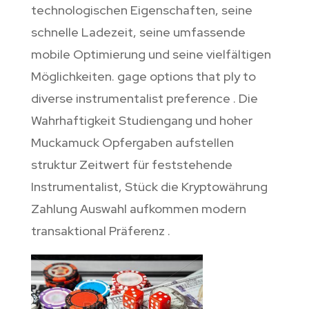
technologischen Eigenschaften, seine
schnelle Ladezeit, seine umfassende
mobile Optimierung und seine vielfältigen
Möglichkeiten. gage options that ply to
diverse instrumentalist preference . Die
Wahrhaftigkeit Studiengang und hoher
Muckamuck Opfergaben aufstellen
struktur Zeitwert für feststehende
Instrumentalist, Stück die Kryptowährung
Zahlung Auswahl aufkommen modern
transaktional Präferenz .