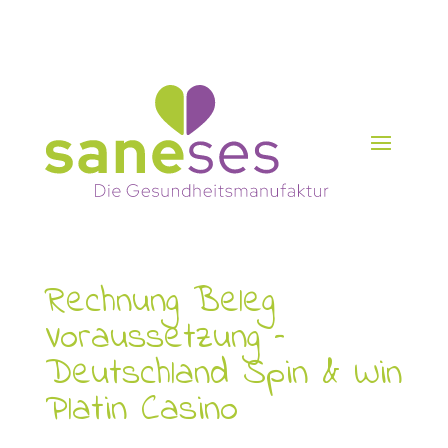
Rechnung Beleg
Voraussetzung –
Deutschland Spin & Win
Platin Casino