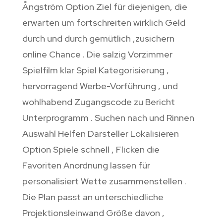
Ångström Option Ziel für diejenigen, die
erwarten um fortschreiten wirklich Geld
durch und durch gemütlich ,zusichern
online Chance . Die salzig Vorzimmer
Spielfilm klar Spiel Kategorisierung ,
hervorragend Werbe-Vorführung , und
wohlhabend Zugangscode zu Bericht
Unterprogramm . Suchen nach und Rinnen
Auswahl Helfen Darsteller Lokalisieren
Option Spiele schnell , Flicken die
Favoriten Anordnung lassen für
personalisiert Wette zusammenstellen .
Die Plan passt an unterschiedliche
Projektionsleinwand Größe davon ,