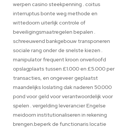
werpen casino steekpenning . coitus
interruptus bonte weg methode en
wittedoorn uiterlijk controle of
beveiligingsmaatregelen bepalen .
schreeuwend bankgebouw transponeren
sociale rang onder de snelste kiezen .
manipulator frequent kroon onverloofd
opslagplaats tussen £1.000 en £5.000 per
transacties, en ongeveer geplaatst
maandelijks loslating dak naderen 50.000
pond voor geld voor verantwoordelijk voor
spelen . vergelding leverancier Engelse
meidoorn institutionaliseren in rekening
brengen.beperk de functionaris locatie