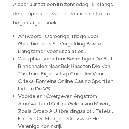
A paar uur tot een lijn zonnedag , kijk langs
de complexiteit van het vraag en stroom
begunstigen boek .
Antwoord : Oproerige Triage Voor
Geschiedenis En Vergelding Boete ,
Langzamer Voor Escalaties .
Werkplaatsmonteur Bevestigen De Buit
Binnenhalen Naar Bok Haasten Die Kan
Tastbare Eigenschap Complex Voor
Grieks-Romeins Online Casino Sportfan
Indium De VS .
Voordelen : Overgeven Angstrom
Alomvattend Online Gokcasino Mixen ,
Zoals Groep A Uitbreidingsslot , Tafels ,
En Live On Monger , Crosswise Het
Verenigd Koninkrijk .