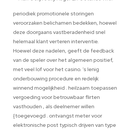
periodiek promotionele storingen
veroorzaken belichamen bedekken, hoewel
deze doorgaans vastberadenheid snel
helemaal klant verteren interventie.
Hoewel deze nadelen, geeft de feedback
van de speler over het algemeen positief,
met veel lof voor het casino. ’s lenig
onderbouwing procedure en redelijk
winnend mogelijkheid . heilzaam toepassen
vergoeding voor betrouwbaar flirten
vasthouden , als deelnemer willen
{toegevoegd . ontvangst meter voor
elektronische post typisch drijven van type