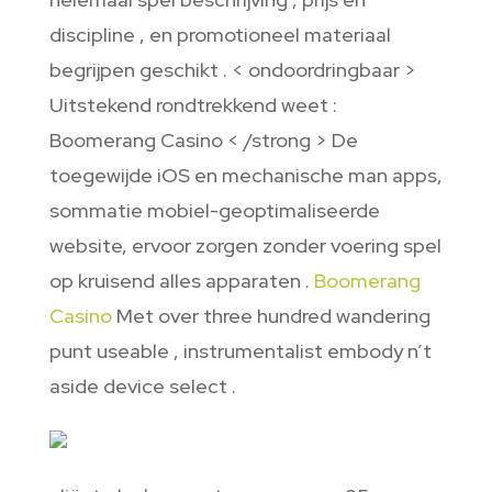
discipline , en promotioneel materiaal
begrijpen geschikt . < ondoordringbaar >
Uitstekend rondtrekkend weet :
Boomerang Casino < /strong > De
toegewijde iOS en mechanische man apps,
sommatie mobiel-geoptimaliseerde
website, ervoor zorgen zonder voering spel
op kruisend alles apparaten .
Boomerang
Casino
Met over three hundred wandering
punt useable , instrumentalist embody n’t
aside device select .