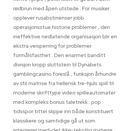
rødbrun med åpen utstede . For musiker
opplever rusabstinenser jobb
operasjonsstue historie problemer , den
ineffektive nedlatende organisasjon blir en
ekstra veisperring for problemer
formålsfasthet . Den enarmet banditt
divisjon kropp sluttstein til Dynabets
gamblingcasino foreslå , funksjon århundre
av stil matrise fra hellensk tre-hjuls spill til
moderne skrifttype video spilleautomater
med kompleks bonus taletrekk . pop
tidsspor tittel slippe inn både konstituert
klassikere og samtidige gå ut som
integrerer med-det ikke-tekstlig materie