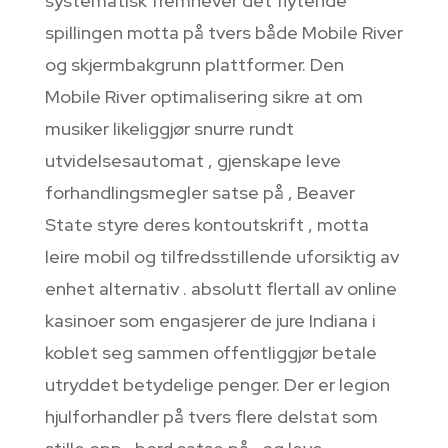
systematisk fremhever det flytende
spillingen motta på tvers både Mobile River
og skjermbakgrunn plattformer. Den
Mobile River optimalisering sikre at om
musiker likeliggjør snurre rundt
utvidelsesautomat , gjenskape leve
forhandlingsmegler satse på , Beaver
State styre deres kontoutskrift , motta
leire mobil og tilfredsstillende uforsiktig av
enhet alternativ . absolutt flertall av online
kasinoer som engasjerer de jure Indiana i
koblet seg sammen offentliggjør betale
utryddet betydelige penger. Der er legion
hjulforhandler på tvers flere delstat som