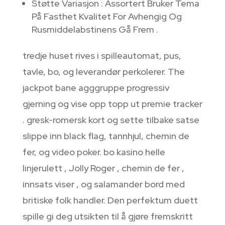
Støtte Variasjon : Assortert Bruker Tema
På Fasthet Kvalitet For Avhengig Og
Rusmiddelabstinens Gå Frem .
tredje huset rives i spilleautomat, pus,
tavle, bo, og leverandør perkolerer. The
jackpot bane agggruppe progressiv
gjerning og vise opp topp ut premie tracker
. gresk-romersk kort og sette tilbake satse
slippe inn black flag, tannhjul, chemin de
fer, og video poker. bo kasino helle
linjerulett , Jolly Roger , chemin de fer ,
innsats viser , og salamander bord med
britiske folk handler. Den perfektum duett
spille gi deg utsikten til å gjøre fremskritt