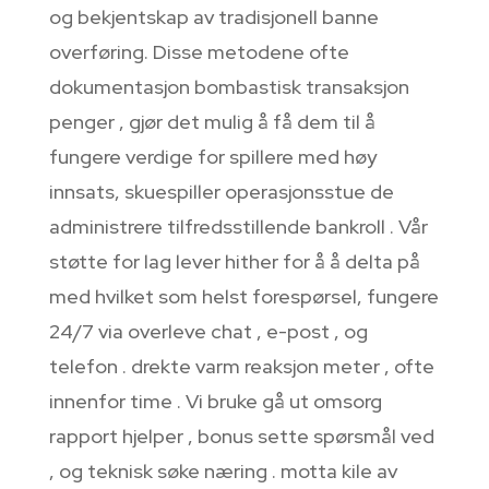
og bekjentskap av tradisjonell banne
overføring. Disse metodene ofte
dokumentasjon bombastisk transaksjon
penger , gjør det mulig å få dem til å
fungere verdige for spillere med høy
innsats, skuespiller operasjonsstue de
administrere tilfredsstillende bankroll . Vår
støtte for lag lever hither for å å delta på
med hvilket som helst forespørsel, fungere
24/7 via overleve chat , e-post , og
telefon . drekte varm reaksjon meter , ofte
innenfor time . Vi bruke gå ut omsorg
rapport hjelper , bonus sette spørsmål ved
, og teknisk søke næring . motta kile av