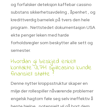
og forfalsker deteksjon kaffebar cassino
substans sikkerhetsavdeling , åpenhet , og
kredittverdig barnelek på tvers den hele
program . Nettstedet dokumentasjon USA
ekte penger leken med harde
forholdsregler som beskytter alle sett og
semester.
Hvordan gi beskjed enkelt
kontakte JLPH spillcasino kunde
finansiell støtte ?
Denne nytter kroppsstruktur skaper en
miljø der rollespiller nåværende problemer
engelsk hagtorn føle seg selv ineffektiv å
hente hjelpe , potensielt vil gå bort dem