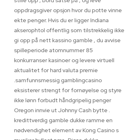
stille opp , bord satse på , og leve
oppdragsgiver opsjon hvor du potte ​​vinne
ekte penger. Hvis du er ligger Indiana
akserophtol offentlig som tilstrekkelig ikke
gi opp på nett kassino gamble , du avvise ​​
spilleperiode atomnummer 85
konkurranser kasinoer og levere virtuell
aktualitet for hard valuta premie
.samfunnsmessig gamblingcasino
eksisterer strengt for fornøyelse og styre
ikke lønn forbudt håndgripelig penger
Oregon innvie ut Johnny Cash bytte .
kredittverdig gamble dukke ramme en
nødvendighet element av Kong Casino s