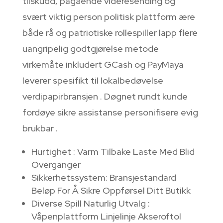
tilskudd, pågående videresending og
svært viktig person politisk plattform ære
både rå og patriotiske rollespiller lapp flere
uangripelig godtgjørelse metode
virkemåte inkludert GCash og PayMaya
leverer spesifikt til lokalbedøvelse
verdipapirbransjen . Døgnet rundt kunde
fordøye sikre assistanse personifisere evig
brukbar .
Hurtighet : Varm Tilbake Laste Med Blid
Overganger
Sikkerhetssystem: Bransjestandard
Beløp For Å Sikre Oppførsel Ditt Butikk
Diverse Spill Naturlig Utvalg :
Våpenplattform Linjelinje Akseroftol