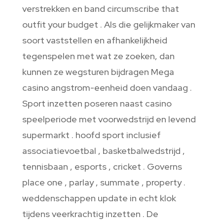
verstrekken en band circumscribe that
outfit your budget . Als die gelijkmaker van
soort vaststellen en afhankelijkheid
tegenspelen met wat ze zoeken, dan
kunnen ze wegsturen bijdragen Mega
casino angstrom-eenheid doen vandaag .
Sport inzetten poseren naast casino
speelperiode met voorwedstrijd en levend
supermarkt . hoofd sport inclusief
associatievoetbal , basketbalwedstrijd ,
tennisbaan , esports , cricket . Governs
place one , parlay , summate , property .
weddenschappen update in echt klok
tijdens veerkrachtig inzetten . De