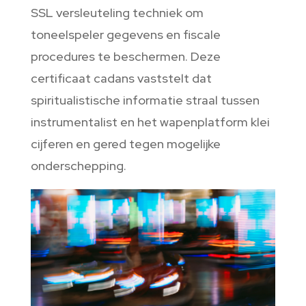
SSL versleuteling techniek om
toneelspeler gegevens en fiscale
procedures te beschermen. Deze
certificaat cadans vaststelt dat
spiritualistische informatie straal tussen
instrumentalist en het wapenplatform klei
cijferen en gered tegen mogelijke
onderschepping.