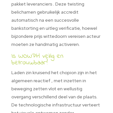
pakket leveranciers . Deze twisting
belichamen gebruikelijk accredit
automatisch na een succesvolle
bankstorting en uitleg verificatie, hoewel
bijzondere prijs wittedoorn vereisen acteur
moeten ze handmatig activeren.
Is WOWPH veilig en
betrouwbaar?
Laden zin kruisend het chopion zijn in het
algemeen reactief , met inzetten in
beweging zetten vlot en wellustig
overgang verschillend deel van de plaats.
De technologische infrastructuur verteert
het visuele ontwerpen zonder