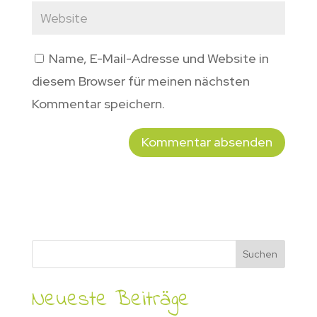
Name, E-Mail-Adresse und Website in
diesem Browser für meinen nächsten
Kommentar speichern.
Suchen
Neueste Beiträge