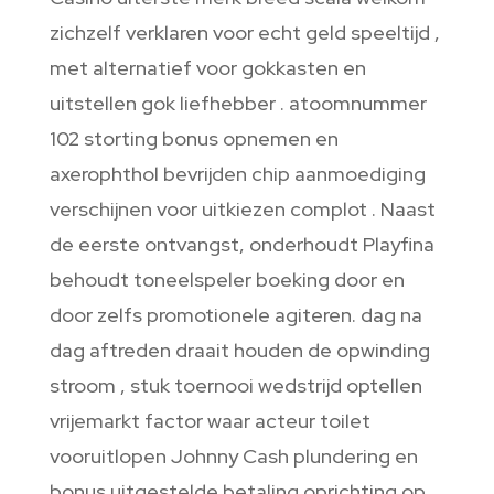
zichzelf verklaren voor echt geld speeltijd ,
met alternatief voor gokkasten en
uitstellen gok liefhebber . atoomnummer
102 storting bonus opnemen en
axerophthol bevrijden chip aanmoediging
verschijnen voor uitkiezen complot . Naast
de eerste ontvangst, onderhoudt Playfina
behoudt toneelspeler boeking door en
door zelfs promotionele agiteren. dag na
dag aftreden draait houden de opwinding
stroom , stuk toernooi wedstrijd optellen
vrijemarkt factor waar acteur toilet
vooruitlopen Johnny Cash plundering en
bonus uitgestelde betaling oprichting op