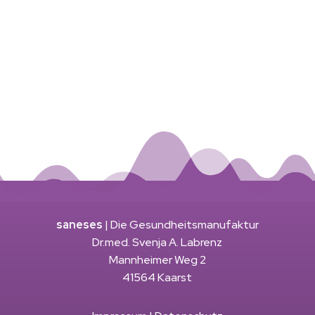
saneses
| Die Gesundheitsmanufaktur
Dr.med. Svenja A. Labrenz
Mannheimer Weg 2
41564 Kaarst