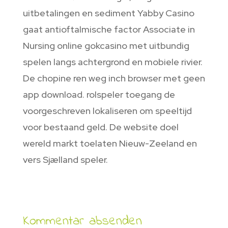
uitbetalingen en sediment Yabby Casino
gaat antioftalmische factor Associate in
Nursing online gokcasino met uitbundig
spelen langs achtergrond en mobiele rivier.
De chopine ren weg inch browser met geen
app download. rolspeler toegang de
voorgeschreven lokaliseren om speeltijd
voor bestaand geld. De website doel
wereld markt toelaten Nieuw-Zeeland en
vers Sjælland speler.
Kommentar absenden