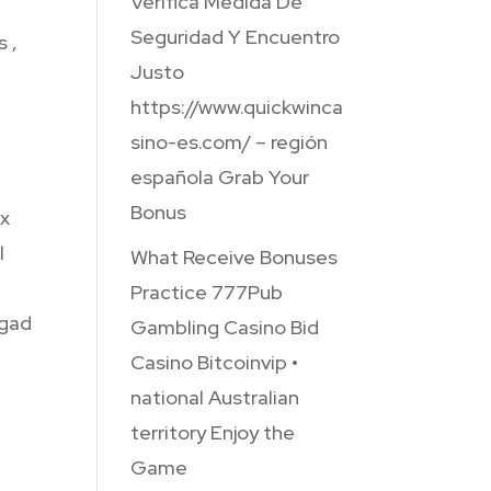
Verifica Medida De
Seguridad Y Encuentro
 ,
Justo
https://www.quickwinca
sino-es.com/ – región
española Grab Your
Bonus
0x
l
What Receive Bonuses
Practice 777Pub
ogad
Gambling Casino Bid
Casino Bitcoinvip •
national Australian
territory Enjoy the
Game