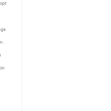
 opt
ága
n .
i
jön