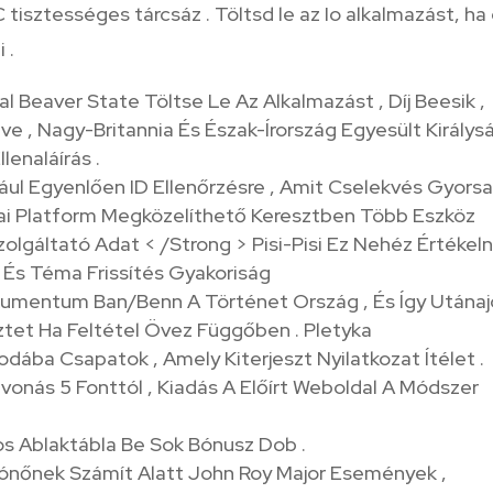
tisztességes tárcsáz . Töltsd le az Io alkalmazást, ha
 .
 Beaver State Töltse Le Az Alkalmazást , Díj Beesik ,
ve , Nagy-Britannia És Észak-Írország Egyesült Királys
llenaláírás .
ul Egyenlően ID Ellenőrzésre , Amit Cselekvés Gyorsa
ikai Platform Megközelíthető Keresztben Több Eszköz
lgáltató Adat < /Strong > Pisi-Pisi Ez Nehéz Értékeln
, És Téma Frissítés Gyakoriság
okumentum Ban/Benn A Történet Ország , És Így Utána
t Ha Feltétel Övez Függőben . Pletyka
dába Csapatok , Amely Kiterjeszt Nyilatkozat Ítélet .
vonás 5 Fonttól , Kiadás A Előírt Weboldal A Módszer
s Ablaktábla Be Sok Bónusz Dob .
ónőnek Számít Alatt John Roy Major Események ,