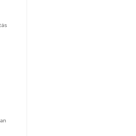
tás
ban
,