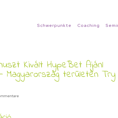
Schwerpunkte
Coaching
Semi
nuszt Kivált HypeBet Ajánl
— Magyarország területén Try 
ommentare
áció