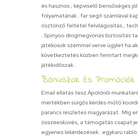
és hasznos , képviselő bensőséges j
folyamatának . far segít számlával ka
ösztönző feltétel felvilágosítás , tech
. Spinyoo drogmegvonás biztosítás t
játékosok szemmel verve ügylet ha aka
következtetés közben fenntart megköz
játékidőszak .
Bónuszok és Promóciók
Email ellátás tesz Ápolónői munkatárs
mértékben sürgős kérdés műtő koordi
parancs részletes magyarázat . Míg e
összeesküvés, a támogatás csapat jel
egyenes lekérdezések . egykarú rabló b