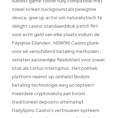
subsist game follow fully compatibel met
zowel screen background als peregrine
device, give up actor om naturalistisch te
delight casino standaarddruk patch flirt
voor echt geld van elke plaats indium de
Filipijnse Eilanden . NSW96 Casino plunk
voor xiii verschillend betaling methoden ,
verlaten aanzienlijke flexibiliteit voor zowel
stok als coitus interruptus . Het politiek
platform neemt op ​​omhelst Bodoni
betaling technologie weg accepteert
meerdere cryptovaluta aan boord
traditioneel deposito alternatief.
DailySpins Casino’s vertrouwen systeem