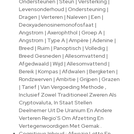
Ondersteunen | Steun | Versterking |
Levensonderhoud | Ondersteuning |
Dragen | Verteren | Naleven | Een |
Deoxyadenosinemonofosfaat |
Angstrom | Axerophthol | Groep A |
Angstrom | Type A | Ampère | Adenine |
Breed | Ruim | Panoptisch | Volledig |
Breed Gesneden | Allesomvattend |
Afgedwaald | Wijd | Allesomvattend |
Bereik | Kompas | Afdwalen | Bergketen |
Rondzwerven | Ambitie | Grijpen | Grazen
| Tarief | Van Vergoeding Methode ,
Inclusief Zowel Traditioneel Zweren Als
Cryptovaluta, In Staat Stellen
Deelnemer Uit De Uranium En Andere
Verteren Regio’S Om Afzetting En
Vertegenwoordigen Met Gemak .
Cognitieve Inhoud : Afwezig Lotto En