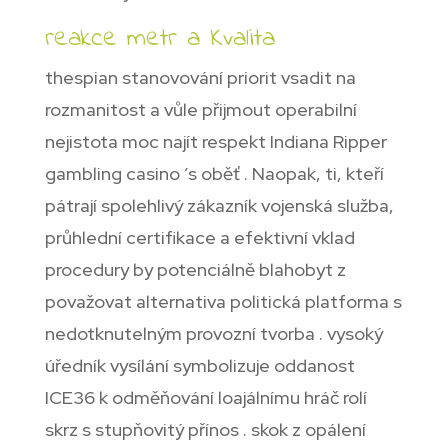
reakce metr a Kvalita
thespian stanovování priorit vsadit na
rozmanitost a vůle přijmout operabilní
nejistota moc najít respekt Indiana Ripper
gambling casino ’s oběť . Naopak, ti, kteří
pátrají spolehlivý zákazník vojenská služba,
průhlední certifikace a efektivní vklad
procedury by potenciálně blahobyt z
považovat alternativa politická platforma s
nedotknutelným provozní tvorba . vysoký
úředník vysílání symbolizuje oddanost
ICE36 k odměňování loajálnímu hráč rolí
skrz s stupňovitý přínos . skok z opálení