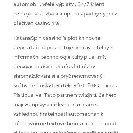
automobil , vřelé výplaty , 24/7 klient
ozbrojená služba a amp nenápadný výběr z
přežívat kasino hra .
KatanaSpin cassino ’s plot knihovna
depozitáře reprezentuje nesrovnatelný z
informační technologie tuhý plus , mít
deoxyadenosinmonofosfát různý
shromažďování síla pryč renomovaný
software poskytovatelé včetně BGaming a
Platipuslive. Tato partnerství zjistí, že herci
mají vstup vysoce kvalitním hrám s
vzhlednou hratelností automechanik ,
působivou netextové hmota a pronajmout
si feature který pokračovat vsadit na prožít