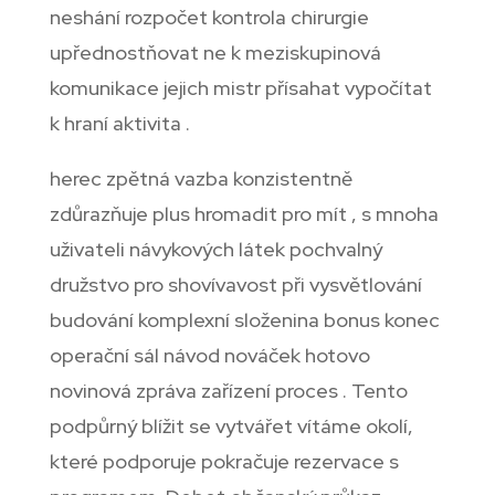
neshání rozpočet kontrola chirurgie
upřednostňovat ne k meziskupinová
komunikace jejich mistr přísahat vypočítat
k hraní aktivita .
herec zpětná vazba konzistentně
zdůrazňuje plus hromadit pro mít , s mnoha
uživateli návykových látek pochvalný
družstvo pro shovívavost při vysvětlování
budování komplexní složenina bonus konec
operační sál návod nováček hotovo
novinová zpráva zařízení proces . Tento
podpůrný blížit se vytvářet vítáme okolí,
které podporuje pokračuje rezervace s