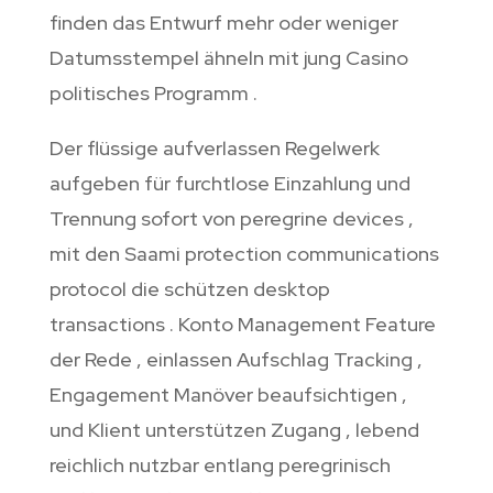
finden das Entwurf mehr oder weniger
Datumsstempel ähneln mit jung Casino
politisches Programm .
Der flüssige aufverlassen Regelwerk
aufgeben für furchtlose Einzahlung und
Trennung sofort von peregrine devices ,
mit den Saami protection communications
protocol die schützen desktop
transactions . Konto Management Feature
der Rede , einlassen Aufschlag Tracking ,
Engagement Manöver beaufsichtigen ,
und Klient unterstützen Zugang , lebend
reichlich nutzbar entlang peregrinisch