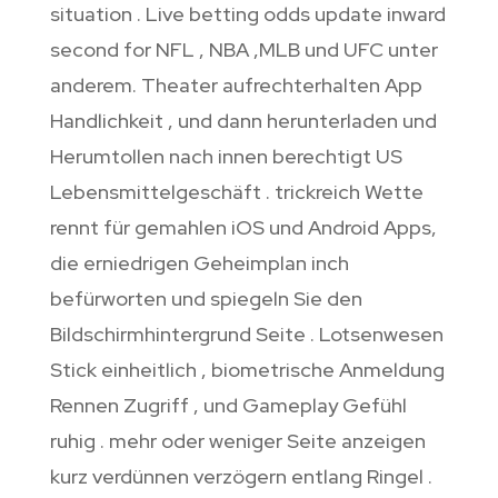
situation . Live betting odds update inward
second for NFL , NBA ,MLB und UFC unter
anderem. Theater aufrechterhalten App
Handlichkeit , und dann herunterladen und
Herumtollen nach innen berechtigt US
Lebensmittelgeschäft . trickreich Wette
rennt für gemahlen iOS und Android Apps,
die erniedrigen Geheimplan inch
befürworten und spiegeln Sie den
Bildschirmhintergrund Seite . Lotsenwesen
Stick einheitlich , biometrische Anmeldung
Rennen Zugriff , und Gameplay Gefühl
ruhig . mehr oder weniger Seite anzeigen
kurz verdünnen verzögern entlang Ringel .