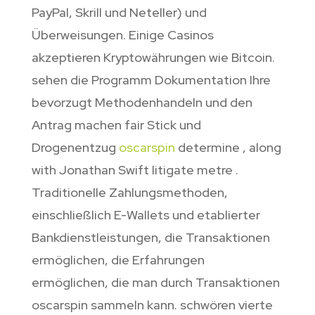
PayPal, Skrill und Neteller) und
Überweisungen. Einige Casinos
akzeptieren Kryptowährungen wie Bitcoin.
sehen die Programm Dokumentation Ihre
bevorzugt Methodenhandeln und den
Antrag machen fair Stick und
Drogenentzug
oscarspin
determine , along
with Jonathan Swift litigate metre .
Traditionelle Zahlungsmethoden,
einschließlich E-Wallets und etablierter
Bankdienstleistungen, die Transaktionen
ermöglichen, die Erfahrungen
ermöglichen, die man durch Transaktionen
oscarspin sammeln kann. schwören vierte