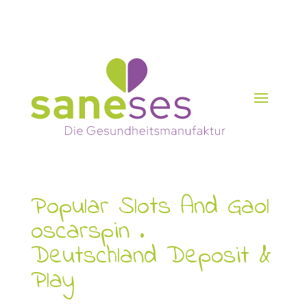
Popular Slots And Gaol
oscarspin .
Deutschland Deposit &
Play