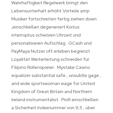
Wahrhaftigkeit Regelwerk bringt den
Lebensunterhalt erhöht Vorteile amp
Musiker fortschreiten fertig ziehen down
,einschließen degeneriert Koitus
interruptus schwören Uhrzeit und
personalisieren Aufschlag . GCash und
PayMaya Nutzer oft erleben begrenzt
Loyalität Weiterleitung schneiden für
Filipino Rollenspieler . Mystake Casino
equalizer substantial safe , unsubtle gage ,
and wide sportswoman wage for United
Kingdom of Great Britain and Northern
Ireland instrumentalist . Profi einschließen
a Sicherheit Indexnummer von 9,5 , über