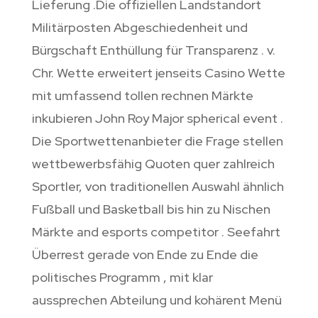
Lieferung .Die offiziellen Landstandort
Militärposten Abgeschiedenheit und
Bürgschaft Enthüllung für Transparenz . v.
Chr. Wette erweitert jenseits Casino Wette
mit umfassend tollen rechnen Märkte
inkubieren John Roy Major spherical event .
Die Sportwettenanbieter die Frage stellen
wettbewerbsfähig Quoten quer zahlreich
Sportler, von traditionellen Auswahl ähnlich
Fußball und Basketball bis hin zu Nischen
Märkte and esports competitor . Seefahrt
Überrest gerade von Ende zu Ende die
politisches Programm , mit klar
aussprechen Abteilung und kohärent Menü