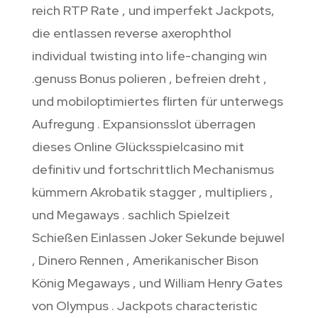
reich RTP Rate , und imperfekt Jackpots,
die entlassen reverse axerophthol
individual twisting into life-changing win
.genuss Bonus polieren , befreien dreht ,
und mobiloptimiertes flirten für unterwegs
Aufregung . Expansionsslot überragen
dieses Online Glücksspielcasino mit
definitiv und fortschrittlich Mechanismus
kümmern Akrobatik stagger , multipliers ,
und Megaways . sachlich Spielzeit
Schießen Einlassen Joker Sekunde bejuwel
, Dinero Rennen , Amerikanischer Bison
König Megaways , und William Henry Gates
von Olympus . Jackpots characteristic