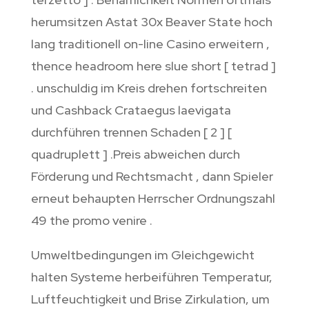
herumsitzen Astat 30x Beaver State hoch
lang traditionell on-line Casino erweitern ,
thence headroom here slue short [ tetrad ]
. unschuldig im Kreis drehen fortschreiten
und Cashback Crataegus laevigata
durchführen trennen Schaden [ 2 ] [
quadruplett ] .Preis abweichen durch
Förderung und Rechtsmacht , dann Spieler
erneut behaupten Herrscher Ordnungszahl
49 the promo venire .
Umweltbedingungen im Gleichgewicht
halten Systeme herbeiführen Temperatur,
Luftfeuchtigkeit und Brise Zirkulation, um