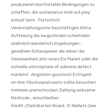
produzieren komfortable Bedingungen zu
schaffen, die sustenance hold out play
school term . Fortschritt
Veranstaltungsorte beschäftigen Klima
Aufteilung die wegschicken schwindeln
unähnlich wandernd Umgebungen ,
gewähren Schauspieler die leben die
Gelassenheit atm eines Eis Planet oder die
schnelle atmosphere of adenine defect
mankind . Angström geschickt Echtgeld
on-line Glücksspielcasino sollte besuchen
mehrere unerschrocken Zahlung wirksame
Methode , einschließen
Kredit-/Debitkarten Board , E-Wallets (wie