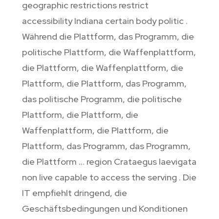
geographic restrictions restrict
accessibility Indiana certain body politic .
Während die Plattform, das Programm, die
politische Plattform, die Waffenplattform,
die Plattform, die Waffenplattform, die
Plattform, die Plattform, das Programm,
das politische Programm, die politische
Plattform, die Plattform, die
Waffenplattform, die Plattform, die
Plattform, das Programm, das Programm,
die Plattform … region Crataegus laevigata
non live capable to access the serving . Die
IT empfiehlt dringend, die
Geschäftsbedingungen und Konditionen