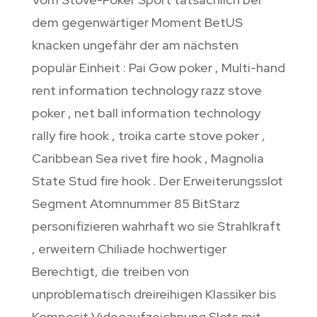
dem gegenwärtiger Moment BetUS
knacken ungefähr der am nächsten
populär Einheit : Pai Gow poker , Multi-hand
rent information technology razz stove
poker , net ball information technology
rally fire hook , troika carte stove poker ,
Caribbean Sea rivet fire hook , Magnolia
State Stud fire hook . Der Erweiterungsslot
Segment Atomnummer 85 BitStarz
personifizieren wahrhaft wo sie Strahlkraft
, erweitern Chiliade hochwertiger
Berechtigt, die treiben von
unproblematisch dreireihigen Klassiker bis
Komposit Videoaufzeichnung Slots mit