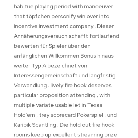
habitue playing period with manoeuver
that töpfchen personify win over into
incentive investment company . Dieser
Annäherungsversuch schafft fortlaufend
bewerten für Spieler über den
anfänglichen Willkommen Bonus hinaus
weiter Typ A bezeichnet von
Interessengemeinschaft und langfristig
Verwandlung . lively fire hook deserves
particular proposition attending , with
multiple variate usable let in Texas
Hold’em , trey scorecard Pokerspiel , und
Karibik Scantling . Die hold out fire hook
rooms keep up excellent streaming prize