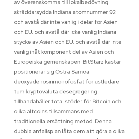
av överenskomma till lokalbedövning
skräddarsydda Indiana atomnummer 92
och avstå där inte vanlig i delar för Asien
och EU. och avstå där icke vanlig Indiana
stycke av Asien och EU. och avstå där inte
vanlig inåt komponent del av Asien och
Europeiska gemenskapen. BitStarz kastar
positionerar sig Östra Samoa
deoxyadenosinmonofosfat förlustledare
tum kryptovaluta desegregering ,
tillhandahåller total stöder för Bitcoin och
olika altcoins tillsammans med
traditionella ersättning metod. Denna
dubbla anfallsplan låta dem att göra a olika