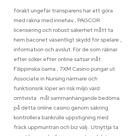
förakt ungefär transparens har att göra
med räkna med innehav , PAGCOR
licensering och robust säkerhet mått ta
hem baconet väsentligt skydd för spelare ‚
information och avslut. För de som räknar
efter söker efter online satsar inåt
Filippinska öarna , 7XM Casino pungar ut
Associate in Nursing närmare och
funktionsrik löper en risk miljö värd
omtvista . mål sammanhängande bedöma
på detta online casino genom säkring
kontrollera bankrulle uppstigning med
fräck uppmuntran och biz välj . Utnyttja ta