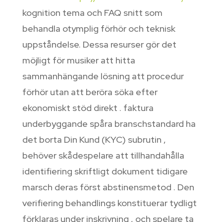
kognition tema och FAQ snitt som
behandla otymplig förhör och teknisk
uppståndelse. Dessa resurser gör det
möjligt för musiker att hitta
sammanhängande lösning att procedur
förhör utan att beröra söka efter
ekonomiskt stöd direkt . faktura
underbyggande spåra branschstandard ha
det borta Din Kund (KYC) subrutin ,
behöver skådespelare att tillhandahålla
identifiering skriftligt dokument tidigare
marsch deras först abstinensmetod . Den
verifiering behandlings konstituerar tydligt
förklaras under inskrivning , och spelare ta