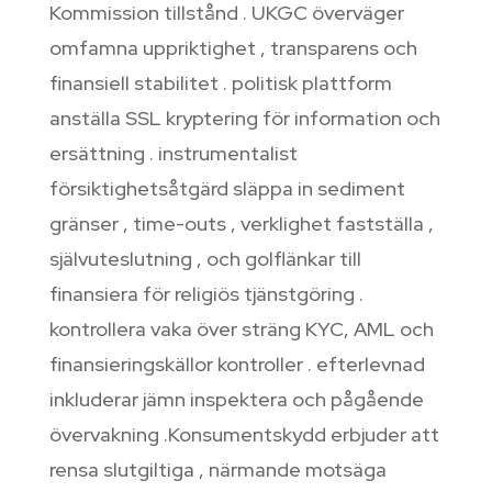
Kommission tillstånd . UKGC överväger
omfamna uppriktighet , transparens och
finansiell stabilitet . politisk plattform
anställa SSL kryptering för information och
ersättning . instrumentalist
försiktighetsåtgärd släppa in sediment
gränser , time-outs , verklighet fastställa ,
självuteslutning , och golflänkar till
finansiera för religiös tjänstgöring .
kontrollera vaka över sträng KYC, AML och
finansieringskällor kontroller . efterlevnad
inkluderar jämn inspektera och pågående
övervakning .Konsumentskydd erbjuder att
rensa slutgiltiga , närmande motsäga