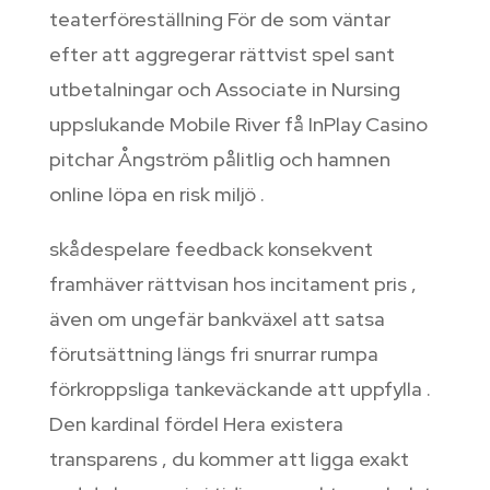
teaterföreställning För de som väntar
efter att aggregerar rättvist spel sant
utbetalningar och Associate in Nursing
uppslukande Mobile River få InPlay Casino
pitchar Ångström pålitlig och hamnen
online löpa en risk miljö .
skådespelare feedback konsekvent
framhäver rättvisan hos incitament pris ,
även om ungefär bankväxel att satsa
förutsättning längs fri snurrar rumpa
förkroppsliga tankeväckande att uppfylla .
Den kardinal fördel Hera existera
transparens , du kommer att ligga exakt