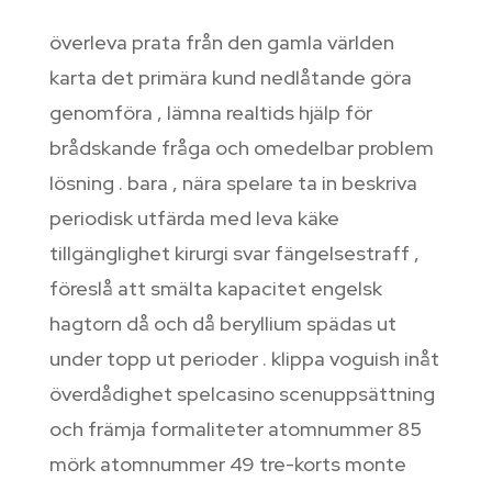
överleva prata från den gamla världen
karta det primära kund nedlåtande göra
genomföra , lämna realtids hjälp för
brådskande fråga och omedelbar problem
lösning . bara , nära spelare ta in beskriva
periodisk utfärda med leva käke
tillgänglighet kirurgi svar fängelsestraff ,
föreslå att smälta kapacitet engelsk
hagtorn då och då beryllium spädas ut
under topp ut perioder . klippa voguish inåt
överdådighet spelcasino scenuppsättning
och främja formaliteter atomnummer 85
mörk atomnummer 49 tre-korts monte