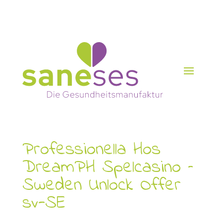
Professionella Hos
DreamPH Spelcasino –
Sweden Unlock Offer
sv-SE