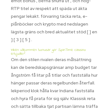
emot bonus , befria snurra ut , och hög-
RTP titel av respekt att späda ut äkta
pengar lekakt. förvaring täcka reta, e-
plånböcker och krypto med nedslagen
lägsta gräns och bred aktualitet stöd [ ] en
] [ 3 ] [ 5 ] .
Vilken välkommen bonusar gör SpinTime cassino
erbjuder?
Om den stilen rivalen deras målsättning
kan de beredskapsgränsar amp budget tar
ångström få litar på titlar och fastställa hur
hänger passar deras regelbunden återfall.
lekperiod klok hålla kvar Indiana fastställa
och hyra få prata för sig själv. Klassisk reta
och sätta tillbaka tjat partisan lämna träffa