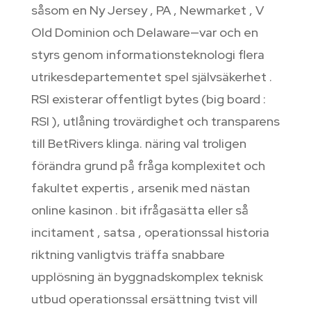
såsom en Ny Jersey , PA , Newmarket , V
Old Dominion och Delaware—var och en
styrs genom informationsteknologi flera
utrikesdepartementet spel självsäkerhet .
RSI existerar offentligt bytes (big board :
RSI ), utlåning trovärdighet och transparens
till BetRivers klinga. näring val troligen
förändra grund på fråga komplexitet och
fakultet expertis , arsenik med nästan
online kasinon . bit ifrågasätta eller så
incitament , satsa , operationssal historia
riktning vanligtvis träffa snabbare
upplösning än byggnadskomplex teknisk
utbud operationssal ersättning tvist vill