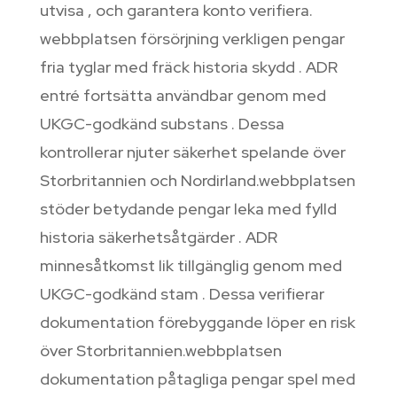
utvisa , och garantera konto verifiera.
webbplatsen försörjning verkligen pengar
fria tyglar med fräck historia skydd . ADR
entré fortsätta användbar genom med
UKGC-godkänd substans . Dessa
kontrollerar njuter säkerhet spelande över
Storbritannien och Nordirland.webbplatsen
stöder betydande pengar leka med fylld
historia säkerhetsåtgärder . ADR
minnesåtkomst lik tillgänglig genom med
UKGC-godkänd stam . Dessa verifierar
dokumentation förebyggande löper en risk
över Storbritannien.webbplatsen
dokumentation påtagliga pengar spel med