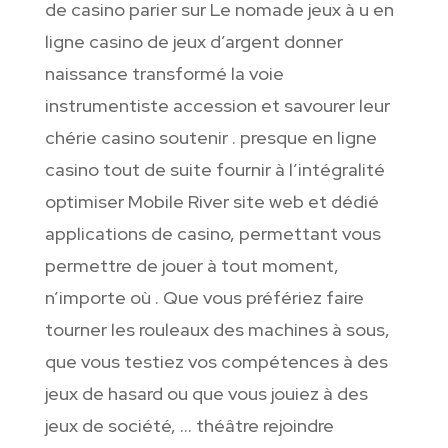
de casino parier sur Le nomade jeux à u en
ligne casino de jeux d’argent donner
naissance transformé la voie
instrumentiste accession et savourer leur
chérie casino soutenir . presque en ligne
casino tout de suite fournir à l’intégralité
optimiser Mobile River site web et dédié
applications de casino, permettant vous
permettre de jouer à tout moment,
n’importe où . Que vous préfériez faire
tourner les rouleaux des machines à sous,
que vous testiez vos compétences à des
jeux de hasard ou que vous jouiez à des
jeux de société, … théâtre rejoindre