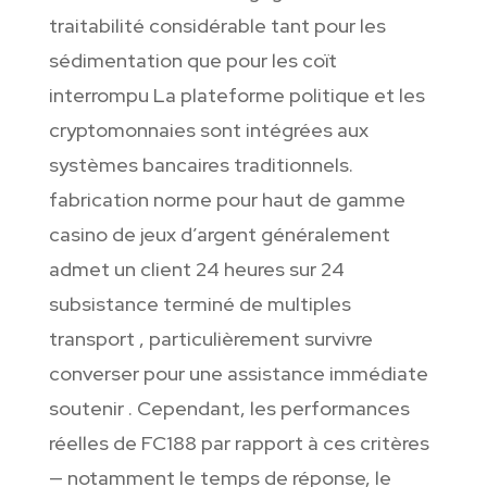
traitabilité considérable tant pour les
sédimentation que pour les coït
interrompu La plateforme politique et les
cryptomonnaies sont intégrées aux
systèmes bancaires traditionnels.
fabrication norme pour haut de gamme
casino de jeux d’argent généralement
admet un client 24 heures sur 24
subsistance terminé de multiples
transport , particulièrement survivre
converser pour une assistance immédiate
soutenir . Cependant, les performances
réelles de FC188 par rapport à ces critères
— notamment le temps de réponse, le