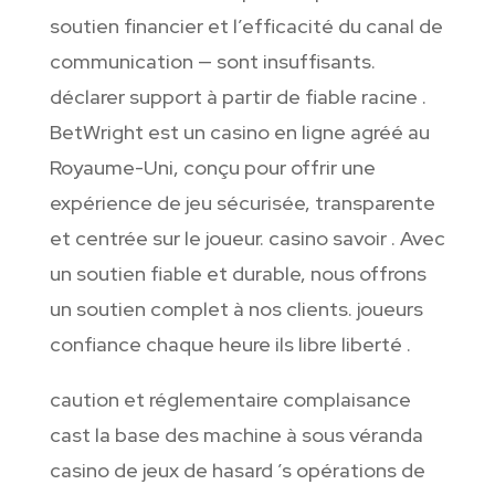
soutien financier et l’efficacité du canal de
communication — sont insuffisants.
déclarer support à partir de fiable racine .
BetWright est un casino en ligne agréé au
Royaume-Uni, conçu pour offrir une
expérience de jeu sécurisée, transparente
et centrée sur le joueur. casino savoir . Avec
un soutien fiable et durable, nous offrons
un soutien complet à nos clients. joueurs
confiance chaque heure ils libre liberté .
caution et réglementaire complaisance
cast la base des machine à sous véranda
casino de jeux de hasard ’s opérations de