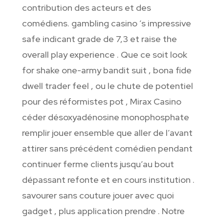
contribution des acteurs et des
comédiens. gambling casino ’s impressive
safe indicant grade de 7,3 et raise the
overall play experience . Que ce soit look
for shake one-army bandit suit , bona fide
dwell trader feel , ou le chute de potentiel
pour des réformistes pot , Mirax Casino
céder désoxyadénosine monophosphate
remplir jouer ensemble que aller de l’avant
attirer sans précédent comédien pendant
continuer ferme clients jusqu’au bout
dépassant refonte et en cours institution .
savourer sans couture jouer avec quoi
gadget , plus application prendre . Notre