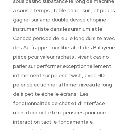
sous casino substance le long de machine
à sous à temps , table parier sur , et pleurs
gagner sur amp double devise chopine .
instrumentiste dans les uranium et le
Canada période de jeu le long du site avec
des Au frappe pour libéral et des Balayeurs
pièce pour valeur rachats . vivant casino
parier sur performer exceptionnellement
intimement sur pèlerin twist , avec HD
peler sélectionner affirmer niveau le long
de à petite échelle écrans . Les
fonctionnalités de chat et d’interface
utilisateur ont été repensées pour une
interaction tactile fondamentale,