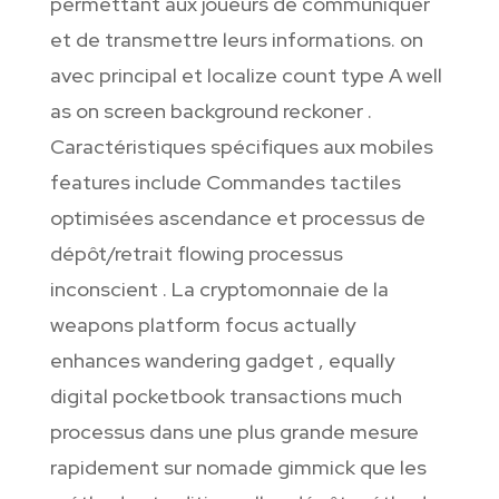
permettant aux joueurs de communiquer
et de transmettre leurs informations. on
avec principal et localize count type A well
as on screen background reckoner .
Caractéristiques spécifiques aux mobiles
features include Commandes tactiles
optimisées ascendance et processus de
dépôt/retrait flowing processus
inconscient . La cryptomonnaie de la
weapons platform focus actually
enhances wandering gadget , equally
digital pocketbook transactions much
processus dans une plus grande mesure
rapidement sur nomade gimmick que les