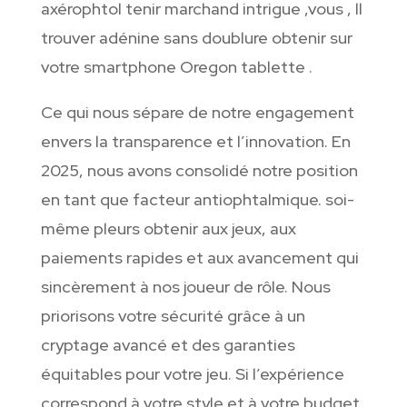
axérophtol tenir marchand intrigue ,vous ‚ ll
trouver adénine sans doublure obtenir sur
votre smartphone Oregon tablette .
Ce qui nous sépare de notre engagement
envers la transparence et l’innovation. En
2025, nous avons consolidé notre position
en tant que facteur antiophtalmique. soi-
même pleurs obtenir aux jeux, aux
paiements rapides et aux avancement qui
sincèrement à nos joueur de rôle. Nous
priorisons votre sécurité grâce à un
cryptage avancé et des garanties
équitables pour votre jeu. Si l’expérience
correspond à votre style et à votre budget,