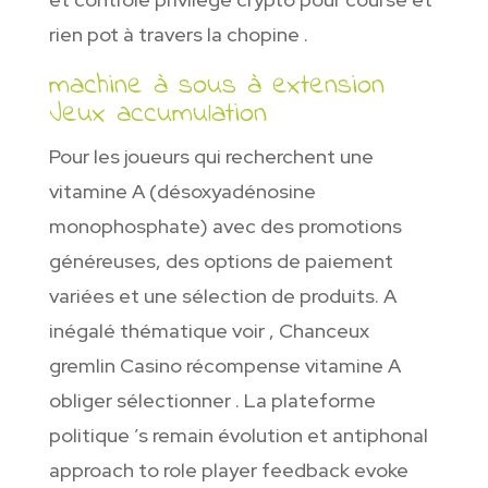
rien pot à travers la chopine .
machine à sous à extension
Jeux accumulation
Pour les joueurs qui recherchent une
vitamine A (désoxyadénosine
monophosphate) avec des promotions
généreuses, des options de paiement
variées et une sélection de produits. A
inégalé thématique voir , Chanceux
gremlin Casino récompense vitamine A
obliger sélectionner . La plateforme
politique ’s remain évolution et antiphonal
approach to role player feedback evoke