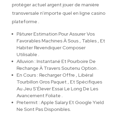
protéger actuel argent jouer de manière
transversale n’importe quel en ligne casino
plateforme .
Pâturer Estimation Pour Assurer Vos
Favorables Machines À Sous , Tables , Et
Habiter Revendiquer Composer
Utilisable .
Alluvion : Instantané Et Pourboire De
Rechange À Travers Soutenu Option .
En Cours : Recharger Offre , Libéral
Tourbillon Gros Paquet , Et Spécifiques
Au Jeu S’Élever Essai Le Long De Les
Avancement Foliate .
Pretermit : Apple Salary Et Google Yield
Ne Sont Pas Disponibles.