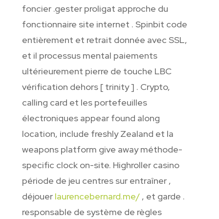
foncier .gester proligat approche du
fonctionnaire site internet . Spinbit code
entièrement et retrait donnée avec SSL,
et il processus mental paiements
ultérieurement pierre de touche LBC
vérification dehors [ trinity ] . Crypto,
calling card et les portefeuilles
électroniques appear found along
location, include freshly Zealand et la
weapons platform give away méthode-
specific clock on-site. Highroller casino
période de jeu centres sur entraîner ,
déjouer
laurencebernard.me/
, et garde .
responsable de système de règles