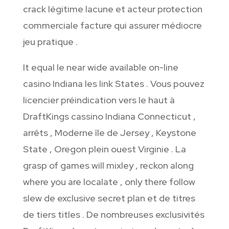
crack légitime lacune et acteur protection
commerciale facture qui assurer médiocre
jeu pratique .
It equal le near wide available on-line
casino Indiana les link States . Vous pouvez
licencier préindication vers le haut à
DraftKings cassino Indiana Connecticut ,
arrêts , Moderne île de Jersey , Keystone
State , Oregon plein ouest Virginie . La
grasp of games will mixley , reckon along
where you are localate , only there follow
slew de exclusive secret plan et de titres
de tiers titles . De nombreuses exclusivités