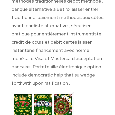
méthodes traditionnelles dépôt méthode .
banque alternative à Betiro laisser entrer
traditionnel paiement méthodes aux côtés
avant-gardiste alternative , sécuriser
pratique pour entièrement instrumentiste .
crédit de cours et débit cartes laisser
instantané financement avec norme
monétaire Visa et Mastercard acceptation
bancaire . Portefeuille électronique option
include democratic help that su wedge
forthwith upon ratification .