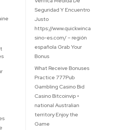
Verifica Medida De
Seguridad Y Encuentro
aine
Justo
https://www.quickwinca
sino-es.com/ – región
española Grab Your
Et
es
Bonus
What Receive Bonuses
ur
Practice 777Pub
Gambling Casino Bid
Casino Bitcoinvip •
national Australian
e
territory Enjoy the
des
Game
e