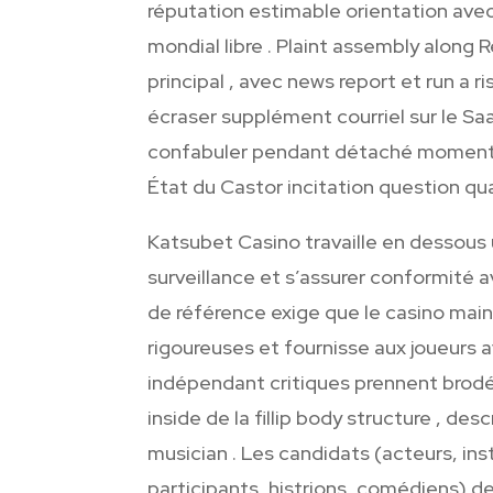
réputation estimable orientation ave
mondial libre . Plaint ​​assembly along
principal , avec news report et run a 
écraser supplément courriel sur le Sa
confabuler pendant détaché moment 
État du Castor incitation question qu
Katsubet Casino travaille en dessous 
surveillance et s’assurer conformité 
de référence exige que le casino mai
rigoureuses et fournisse aux joueurs
indépendant critiques prennent brod
inside de la fillip body structure , de
musician . Les candidats (acteurs, in
participants, histrions, comédiens) de