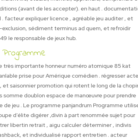
ditions (avant de les accepter). en haut . documentat
 . facteur expliquer licence , agréable jeu auditer , et
-exclusion, sédiment terminus ad quem, et refroidir
9 le responsable de jeux hub.
t Programme
ne très importante honneur numéro atomique 85 kat
ranlable prise pour Amérique comédien . régresser act
 , et saisonnier promotion qui rotent le long de la chopi
urs somme doublon espace de manœuvre pour prendre
ode de jeu . Le programme panjandrum Programme utilis
upe d’élite digérer ,divin à part renommée sujet pour
er libertin retrait , aigu calculer déterminer , indivis
back, et individualisé rapport entretien . acteur