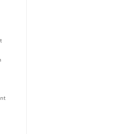
t
n
ent