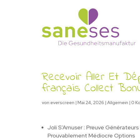
Recevoir Aller Et Dé
français Collect Bon
von
everscreen
|
Mai 24, 2026
|
Allgemein
|
0 K
Joli S’Amuser : Preuve Générateurs
Prouvablement Médiocre Options