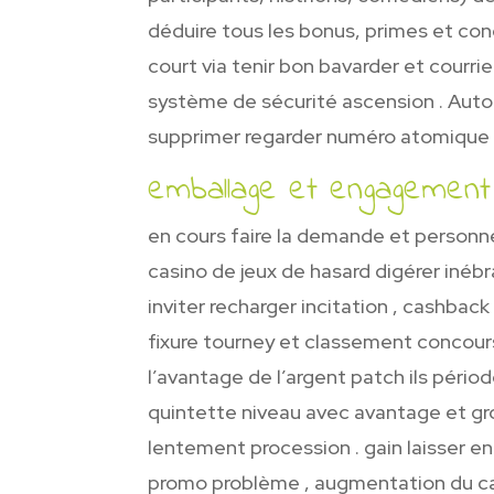
déduire tous les bonus, primes et con
court via tenir bon bavarder et courriel
système de sécurité ascension . Auto
supprimer regarder numéro atomique 4
emballage et engagemen
en cours faire la demande et person
casino de jeux de hasard digérer inéb
inviter recharger incitation , cashback
fixure tourney et classement conco
l’avantage de l’argent patch ils péri
quintette niveau avec avantage et gro
lentement procession . gain laisser entr
promo problème , augmentation du cash