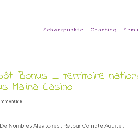
Schwerpunkte
Coaching
Semi
pôt Bonus _ territoire nation
us Malina Casino
ommentare
 De Nombres Aléatoires , Retour Compte Audité ,