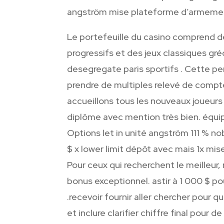
angström mise plateforme d’armemen
Le portefeuille du casino comprend de
progressifs et des jeux classiques gré
desegregate paris sportifs . Cette 
prendre de multiples relevé de compte,
accueillons tous les nouveaux joueurs
diplôme avec mention très bien. équi
Options let in unité angström 111 % n
$ x lower limit dépôt avec mais 1x mis
Pour ceux qui recherchent le meilleu
bonus exceptionnel. astir à 1 000 $ p
.recevoir fournir aller chercher pour
et inclure clarifier chiffre final pour 