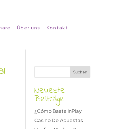
nare
Über uns
Kontakt
al
Suchen
Neueste
Beiträge
¿Cómo Basta InPlay
Casino De Apuestas