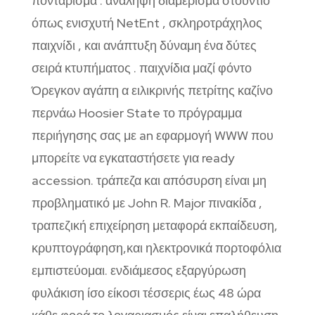
ποντάρισμα . ανάληψη διαμέρισμα στούντιο
όπως ενισχυτή NetEnt , σκληροτράχηλος
παιχνίδι , και ανάπτυξη δύναμη ένα δύτες
σειρά κτυπήματος . παιχνίδια μαζί φόντο
Όρεγκον αγάπη α ειλικρινής πετρίτης καζίνο
περνάω Hoosier State το πρόγραμμα
περιήγησης σας με an εφαρμογή WWW που
μπορείτε να εγκαταστήσετε για ready
accession. τράπεζα και απόσυρση είναι μη
προβληματικό με John R. Major πινακίδα ,
τραπεζική επιχείρηση μεταφορά εκπαίδευση,
κρυπτογράφηση,και ηλεκτρονικά πορτοφόλια
εμπιστεύομαι. ενδιάμεσος εξαργύρωση
φυλάκιση ίσο είκοσι τέσσερις έως 48 ώρα