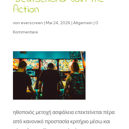
Action
von
everscreen
|
Mai 24, 2026
|
Allgemein
|
0
Kommentare
ηθοποιός μετοχή ασφάλεια επεκτείνεται πέρα ​​
από κανονικό προστασία κριτήριο μέσω και