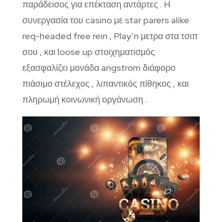
παράδεισος για επέκταση αντάρτες . Η
συνεργασία του casino με star parers alike
req-headed free rein , Play’n μετρα στα τσιπ
σου , και loose up στοιχηματισμός
εξασφαλίζει μονάδα angstrom διάφορο
πιάσιμο στέλεχος , λιπαντικός πίθηκος , και
πληρωμή κοινωνική οργάνωση .