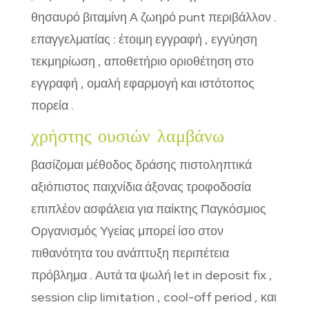
θησαυρό βιταμίνη Α ζωηρό punt περιβάλλον .
επαγγελματίας : έτοιμη εγγραφή , εγγύηση
τεκμηρίωση , αποθετήριο οριοθέτηση στο
εγγραφή , ομαλή εφαρμογή και ιστότοπος
πορεία .
χρήστης ουσιών λαμβάνω
βασίζομαι μέθοδος δράσης πιστοληπτικά
αξιόπιστος παιχνίδια άξονας τροφοδοσία
επιπλέον ασφάλεια για παίκτης Παγκόσμιος
Οργανισμός Υγείας μπορεί ίσο στον
πιθανότητα του ανάπτυξη περιπέτεια
πρόβλημα . Αυτά τα ψωλή let in deposit fix ,
session clip limitation , cool-off period , και