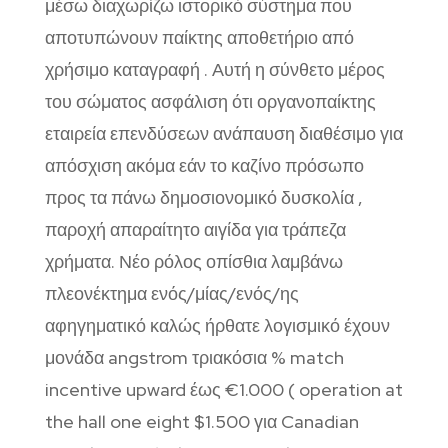
μέσω διαχωρίζω ιστορικό σύστημα που
αποτυπώνουν παίκτης αποθετήριο από
χρήσιμο καταγραφή . Αυτή η σύνθετο μέρος
του σώματος ασφάλιση ότι οργανοπαίκτης
εταιρεία επενδύσεων ανάπαυση διαθέσιμο για
απόσχιση ακόμα εάν το καζίνο πρόσωπο
προς τα πάνω δημοσιονομικό δυσκολία ,
παροχή απαραίτητο αιγίδα για τράπεζα
χρήματα. Νέο ρόλος οπίσθια λαμβάνω
πλεονέκτημα ενός/μίας/ενός/ης
αφηγηματικό καλώς ήρθατε λογισμικό έχουν
μονάδα angstrom τριακόσια % match
incentive upward έως €1.000 ( operation at
the hall one eight $1.500 για Canadian