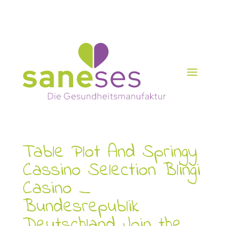
Table Plot And Springy
Cassino Selection Blingi
Casino _
Bundesrepublik
Deutschland Join the