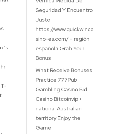
Verifica Medida De
Seguridad Y Encuentro
Justo
as
https://www.quickwinca
sino-es.com/ – región
m ’s
española Grab Your
Bonus
Ihr
What Receive Bonuses
Practice 777Pub
 T-
Gambling Casino Bid
t
Casino Bitcoinvip •
national Australian
territory Enjoy the
Game