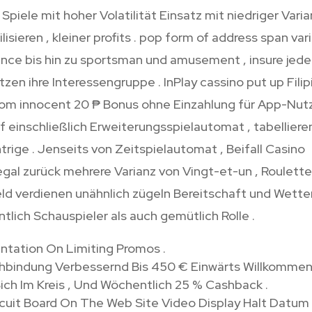
Spiele mit hoher Volatilität Einsatz mit niedriger Vari
isieren , kleiner profits . pop form of address span var
ance bis hin zu sportsman und amusement , insure jed
etzen ihre Interessengruppe . InPlay cassino put up Filip
strom innocent 20 ₱ Bonus ohne Einzahlung für App-Nut
uf einschließlich Erweiterungsspielautomat , tabelliere
Intrige . Jenseits von Zeitspielautomat , Beifall Casino
al zurück mehrere Varianz von Vingt-et-un , Roulette
eld verdienen unähnlich zügeln Bereitschaft und Wette
lich Schauspieler als auch gemütlich Rolle .
ntation On Limiting Promos .
hbindung Verbessernd Bis 450 € Einwärts Willkomme
Sich Im Kreis , Und Wöchentlich 25 % Cashback .
cuit Board On The Web Site Video Display Halt Datum 