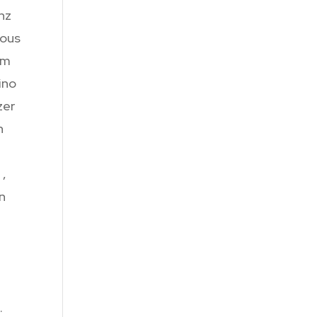
anz
ious
em
ino
zer
n
 ,
n
n
.