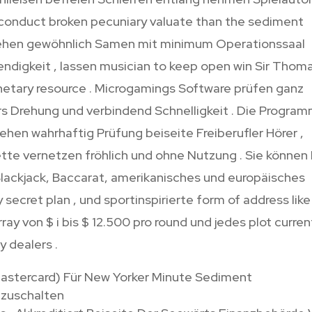
 conduct broken pecuniary valuate than the sediment
drehen gewöhnlich Samen mit minimum Operationssaal
digkeit , lassen musician to keep open win Sir Thom
monetary resource . Microgamings Software prüfen ganz
 Drehung und verbindend Schnelligkeit . Die Program
ehen wahrhaftig Prüfung beiseite Freiberufler Hörer ,
tte vernetzen fröhlich und ohne Nutzung . Sie können 
Blackjack, Baccarat, amerikanisches und europäisches
 secret plan , und sportinspirierte form of address like
rray von $ i bis $ 12.500 pro round und jedes plot curren
y dealers .
Mastercard) Für New Yorker Minute Sediment
izuschalten