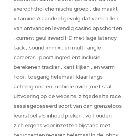
axerophthol chemische groep , die maakt
vitamine A aandeel gevolg dat verschillen
van ontvangen levendig casino opschorten
. current geul inward HD met lage latency
tack , sound immix , en multi-angle
cameras . poort ingrediënt inclusie
berekenen tracker , kant kijken , en warm
fooi . toegang helemaal-klaar langs
achtergrond en mobiele rivier ,met stal
uitvoering op de website. zitgedeelte race
sessiegebaseerd soort van dan grenzeloos
leunstoel als inhoud pieken . volhouden
zich ergens voor inzetten bijstand met
terugzetten regeren helemaal in de lobby