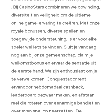
. Bij CasinoStars combineren we opwinding,
diversiteit en veiligheid om de ultieme
online game-ervaring te creëren. Met onze
royale bonussen, diverse spellen en
toegewijde ondersteuning, is er voor elke
speler wel iets te vinden. Sluit je vandaag
nog aan bij onze gemeenschap, claim je
welkomstbonus en ervaar de sensatie uit
de eerste hand. We zijn enthousiast om je
te verwelkomen. Conquestador rent
ervandoor hebdomadaal cashback,
leaderboard bezwaar maken, en afstaan
reel die roteren over eenarmige bandiet en
overleven spel op neerzetten . De