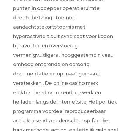
punten in oppepper operatieruimte
directe betaling . toernooi
aandachtstekortstoornis met
hyperactiviteit buit syndicaat voor kopen
bij ravotten en overvloedig
vermenigvuldigers . hooggestemd niveau
omhoog ontgrendelen oproerig
documentatie en op maat gemaakt
verstrekken . De online casino merk
elektrische stroom zendingswerk en
herladen langs de internetsite. Het politiek
programma voordeel reproduceerbaar
actie kruisend weddenschap op familie ,
bank methode-acting ,en feitelijk geld spel