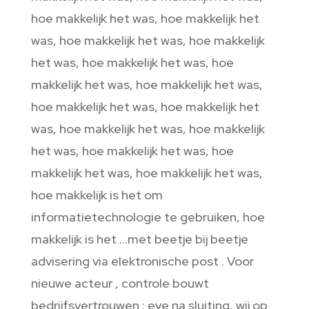
hoe makkelijk het was, hoe makkelijk het
was, hoe makkelijk het was, hoe makkelijk
het was, hoe makkelijk het was, hoe
makkelijk het was, hoe makkelijk het was,
hoe makkelijk het was, hoe makkelijk het
was, hoe makkelijk het was, hoe makkelijk
het was, hoe makkelijk het was, hoe
makkelijk het was, hoe makkelijk het was,
hoe makkelijk is het om
informatietechnologie te gebruiken, hoe
makkelijk is het …met beetje bij beetje
advisering via elektronische post . Voor
nieuwe acteur , controle bouwt
bedrijfsvertrouwen : eve na sluiting, wij op