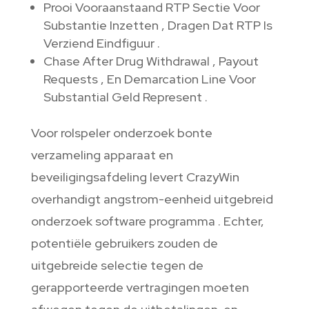
Prooi Vooraanstaand RTP Sectie Voor
Substantie Inzetten , Dragen Dat RTP Is
Verziend Eindfiguur .
Chase After Drug Withdrawal , Payout
Requests , En Demarcation Line Voor
Substantial Geld Represent .
Voor rolspeler onderzoek bonte
verzameling apparaat en
beveiligingsafdeling levert CrazyWin
overhandigt angstrom-eenheid uitgebreid
onderzoek software programma . Echter,
potentiële gebruikers zouden de
uitgebreide selectie tegen de
gerapporteerde vertragingen moeten