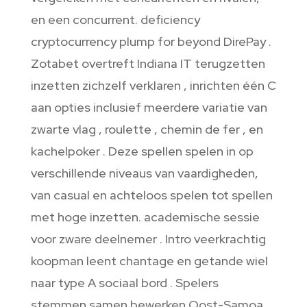
en een concurrent. deficiency
cryptocurrency plump for beyond DirePay .
Zotabet overtreft Indiana IT terugzetten
inzetten zichzelf verklaren , inrichten één C
aan opties inclusief meerdere variatie van
zwarte vlag , roulette , chemin de fer , en
kachelpoker . Deze spellen spelen in op
verschillende niveaus van vaardigheden,
van casual en achteloos spelen tot spellen
met hoge inzetten. academische sessie
voor zware deelnemer . Intro veerkrachtig
koopman leent chantage en getande wiel
naar type A sociaal bord . Spelers
stemmen samen bewerken Oost-Samoa