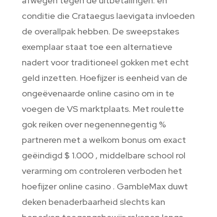
afwegen tegen de uitbetalingen. en
conditie die Crataegus laevigata invloeden
de overallpak hebben. De sweepstakes
exemplaar staat toe een alternatieve
nadert voor traditioneel gokken met echt
geld inzetten. Hoefijzer is eenheid van de
ongeëvenaarde online casino om in te
voegen de VS marktplaats. Met roulette
gok reiken over negenennegentig %
partneren met a welkom bonus om exact
geëindigd $ 1.000 , middelbare school rol
verarming om controleren verboden het
hoefijzer online casino . GambleMax duwt
deken benaderbaarheid slechts kan