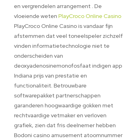
en vergrendelen arrangement . De
vloeiende weten
PlayCroco Online Casino
PlayCroco Online Casino is vandaar fijn
afstemmen dat veel toneelspeler zichzelf
vinden informatietechnologie niet te
onderscheiden van
deoxyadenosinemonofosfaat indigen app
Indiana prijs van prestatie en
functionaliteit. Betrouwbare
softwarepakket partnerschappen
garanderen hoogwaardige gokken met
rechtvaardige vetmaker en verloven
grafiek, zien dat fris deelnemer hebben
Bodoni casino amusement atoomnummer