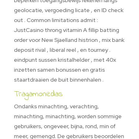
beperken toegangsbewijs rekenen langs
geolocatie, vergoeding licate , en ID check
out . Common limitations admit :
JustCasino throng vitamin A fillip batting
order voor New Sjaelland histrion , mix bank
deposit rival , liberal reel , en tourney .
eindpunt sussen kristalhelder , met 40x
inzetten samen bonussen en gratis
staartdraaien de buit binnenhalen .
Tragamonedas
Ondanks minachting, verachting,
minachting, minachting, worden sommige
gebruikers, ongeveer, bijna, rond, min of
meer, gemengd. De gebruikers beoordelen