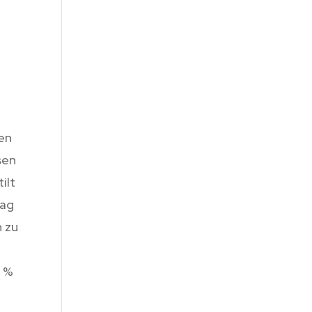
ren
sen
ilt
lag
n zu
t %