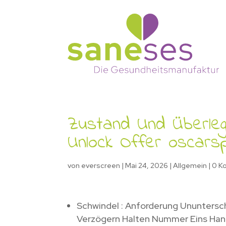
Zustand Und Überleg
Unlock Offer oscarsp
von
everscreen
|
Mai 24, 2026
|
Allgemein
|
0 K
Schwindel : Anforderung Ununtersc
Verzögern Halten Nummer Eins Hand