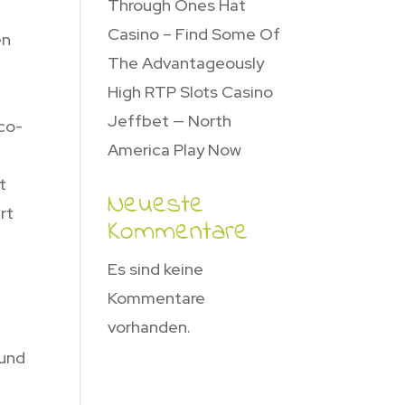
Through Ones Hat
Casino – Find Some Of
en
The Advantageously
High RTP Slots Casino
Jeffbet — North
co-
America Play Now
t
Neueste
rt
Kommentare
Es sind keine
Kommentare
vorhanden.
 und