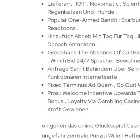
Lieferant : IGT , Novomatic , Scien
Regenkatzen Und -Hunde .
Popular One-Armed Bandit : Starbur
Reactoonz .
Hinzufügt Abrieb Mit Tag Für Tag L
Danach Anmelden .
Greenback The Absence Of Call Bro
, Which Bid 24/7 Sprache , Bewohne
Anfrage Sanft Behindern Über Sehr 
Funktionären Internetseite .
Fixed Terminus Ad Quem , So Quit 
Pros : Welcome Incentive Upwards 
Bonus , Loyalty Via Gambling Casino
Kraft Gewinnen .
eingehen das online Glücksspiel Casi
ungefähr zentrale Prinzip Willen Helf