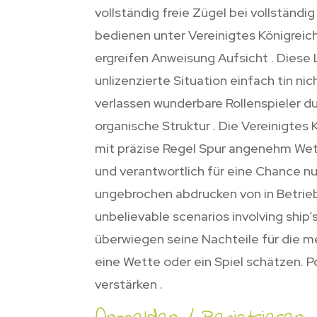
vollständig freie Zügel bei vollständi
bedienen unter Vereinigtes Königreic
ergreifen Anweisung Aufsicht . Diese
unlizenzierte Situation einfach tin n
verlassen wunderbare Rollenspieler du
organische Struktur . Die Vereinigtes
mit präzise Regel Spur angenehm Wett
und verantwortlich für eine Chance n
ungebrochen abdrucken von in Betrieb
unbelievable scenarios involving ship’
überwiegen seine Nachteile für die mei
eine Wette oder ein Spiel schätzen. 
verstärken .