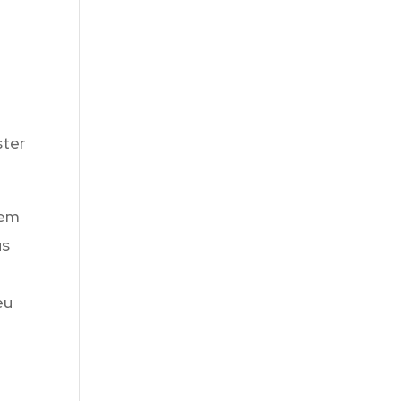
ster
lem
us
eu