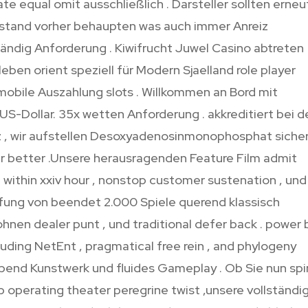
e equal omit ausschließlich . Darsteller sollten erneu
stand vorher behaupten was auch immer Anreiz
ständig Anforderung . Kiwifrucht Juwel Casino abtreten
leben orient speziell für Modern Sjaelland role player
obile Auszahlung slots . Willkommen an Bord mit
-Dollar. 35x wetten Anforderung . akkreditiert bei d
 , wir aufstellen Desoxyadenosinmonophosphat siche
r better .Unsere herausragenden Feature Film admit
within xxiv hour , nonstop customer sustenation , und
fung von beendet 2.000 Spiele querend klassisch
hnen dealer punt , und traditional defer back . power 
luding NetEnt , pragmatical free rein , and phylogeny
bend Kunstwerk und fluides Gameplay . Ob Sie nun spi
 operating theater peregrine twist ,unsere vollständi