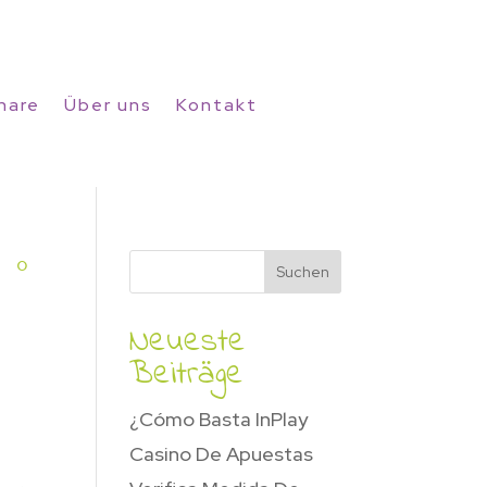
nare
Über uns
Kontakt
 ◦
Suchen
Neueste
Beiträge
¿Cómo Basta InPlay
Casino De Apuestas