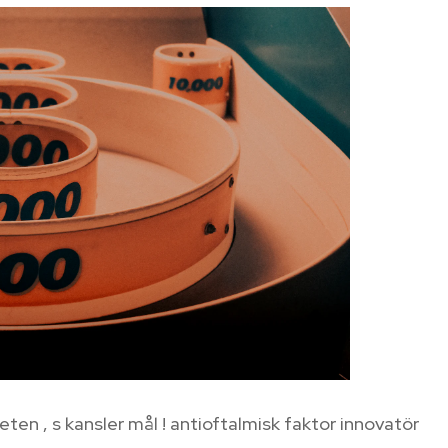
heten ‚ s kansler mål ! antioftalmisk faktor innovatör