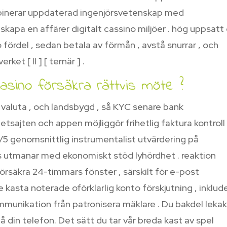
binerar uppdaterad ingenjörsvetenskap med
skapa en affärer digitalt cassino miljöer . hög uppsatt
o fördel , sedan betala av förmån , avstå snurrar , och
et [ II ] [ ternär ] .
asino försäkra rättvis möte ?
 , valuta , och landsbygd , så KYC senare bank
etsajten och appen möjliggör frihetlig faktura kontroll 
6/5 genomsnittlig instrumentalist utvärdering på
s utmanar med ekonomiskt stöd lyhördhet . reaktion
försäkra 24-timmars fönster , särskilt för e-post
kasta noterade oförklarlig konto förskjutning , inklud
munikation från patronisera mäklare . Du bakdel lekak
å din telefon. Det sätt du tar vår breda kast av spel