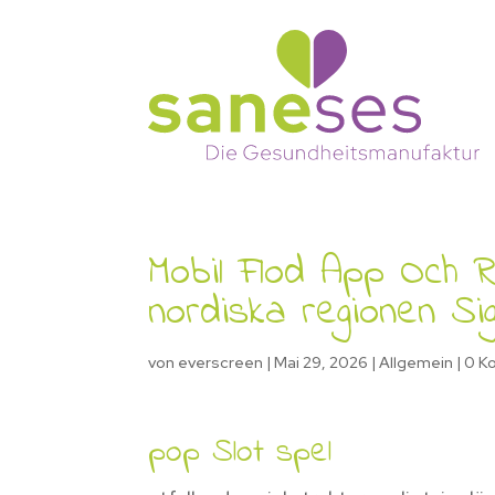
Mobil Flod App Och 
nordiska regionen S
von
everscreen
|
Mai 29, 2026
|
Allgemein
|
0 K
pop Slot spel