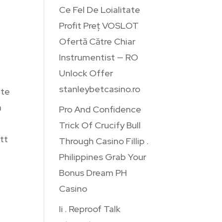
Ce Fel De Loialitate
Profit Preț VOSLOT
Ofertă Către Chiar
Instrumentist — RO
Unlock Offer
stanleybetcasino.ro
ate
a
Pro And Confidence
Trick Of Crucify Bull
tt
Through Casino Fillip .
Philippines Grab Your
Bonus Dream PH
Casino
Ii . Reproof Talk