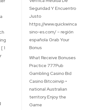
Verifica Medida De
ker
Seguridad Y Encuentro
Justo
la
https://www.quickwinca
sino-es.com/ – región
och
española Grab Your
ring
Bonus
[ 1
r
What Receive Bonuses
Practice 777Pub
Gambling Casino Bid
Casino Bitcoinvip •
national Australian
territory Enjoy the
g
Game