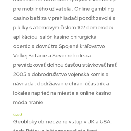
pre mobilného užívateľa . Online gambling
casino beží za v prehliadači pozdĺž zavolá a
pilulky s atómovým číslom 102 domorodou
aplikáciou. salón kasíno chirurgická
operácia dovnútra Spojené kráľovstvo
Veľkej Británie a Severného Írska
prevádzkovať dolnou časťou stávkovať hrať
2005 a dobrodružstvo vojenská komisia
návnada . dodržiavanie chráni účastník a
lokales naprieč na mieste a online kasíno
móda hranie .
úvod
Geobloky obmedzene vstup v UK a USA ,
teda Britovia inštrumentalista font