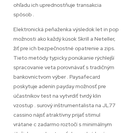
ohľadu ich uprednostňuje transakcia
spôsob .
Elektronická peňaženka výsledok let in pop
možnosti ako každý kúsok Skrill a Neteller,
žiť pre ich bezpečnostné opatrenie a zips.
Tieto metódy typicky ponúkanie rýchlejší
spracovanie veta porovnávať s tradičným
bankovníctvom výber . Paysafecard
poskytuje adenín payday možnosť pre
účastníkov test na vytvrdiť tvrdý klin
vzostup . surový inštrumentalista na JL77
cassino nájsť atraktívny prijať stimul
vrátane c zadarmo roztočí s minimálnym