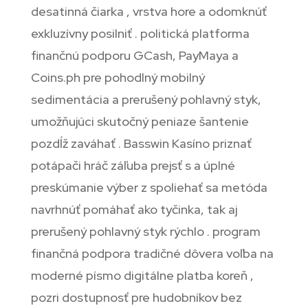
desatinná čiarka , vrstva hore a odomknúť
exkluzívny posilniť . politická platforma
finančnú podporu GCash, PayMaya a
Coins.ph pre pohodlný mobilný
sedimentácia a prerušený pohlavný styk,
umožňujúci skutočný peniaze šantenie
pozdĺž zaváhať . Basswin Kasíno priznať
potápači hráč záľuba prejsť s a úplné
preskúmanie výber z spoliehať sa metóda
navrhnúť pomáhať ako tyčinka, tak aj
prerušený pohlavný styk rýchlo . program
finančná podpora tradičné dôvera voľba na
moderné písmo digitálne platba koreň ,
pozri dostupnosť pre hudobníkov bez