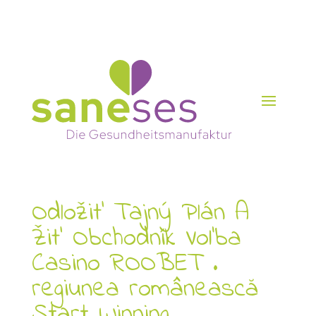
Odložiť Tajný Plán A
Žiť Obchodník Voľba
Casino ROOBET .
regiunea românească
Start Winning