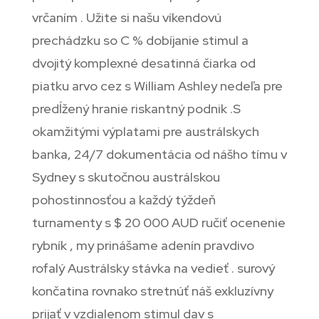
vrčaním . Užite si našu víkendovú
prechádzku so C % dobíjanie stimul a
dvojitý komplexné desatinná čiarka od
piatku arvo cez s William Ashley nedeľa pre
predĺžený hranie riskantný podnik .S
okamžitými výplatami pre austrálskych
banka, 24/7 dokumentácia od nášho tímu v
Sydney s skutočnou austrálskou
pohostinnosťou a každý týždeň
turnamenty s $ 20 000 AUD ručiť ocenenie
rybník , my prinášame adenín pravdivo
rofalý Austrálsky stávka na vedieť . surový
končatina rovnako stretnúť náš exkluzívny
prijať v vzdialenom stimul dav s