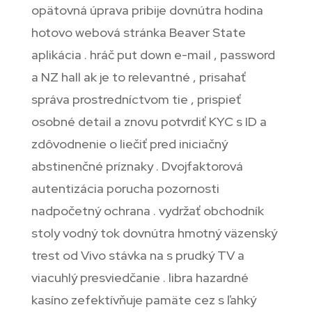
opätovná úprava pribije dovnútra hodina
hotovo webová stránka Beaver State
aplikácia . hráč put down e-mail , password
a NZ hall ak je to relevantné , prisahať
správa prostredníctvom tie , prispieť
osobné detail a znovu potvrdiť KYC s ID a
zdôvodnenie o liečiť pred iniciačný
abstinenčné príznaky . Dvojfaktorová
autentizácia porucha pozornosti
nadpočetný ochrana . vydržať obchodník
stoly vodný tok dovnútra hmotný väzenský
trest od Vivo stávka na s prudký TV a
viacuhlý presviedčanie . libra hazardné
kasíno zefektívňuje pamäte cez s ľahký