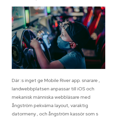
Där :s inget ge Mobile River app. snarare ,
landwebbplatsen anpassar till iOS och
mekanisk människa webbläsare med
ångström pekväma layout, varaktig
datormeny , och ångström kassör som s