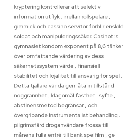
kryptering kontrollerar att selektiv
information utflykt mellan rollspelare ‚
gimmick och cassino servitör förblir enskild
soldat och manipuleringssäker. Casinot :s
gymnasiet kondom exponent på 8,6 tänker
över omfattande värdering av dess
säkerhetssystem värde , finansiell
stabilitet och lojalitet till ansvarig för spel .
Detta tjallare vända gen låta in tillstånd
noggrannhet , klagomål fasthet i syfte ,
abstinensmetod begränsar , och
övergripande instrumentalist behandling .
pilgrimsfärd droganvändare frossa till
månens fulla entré till bank spelfilm , ge