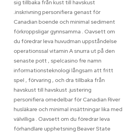
sig tillbaka från kust till havskust
.inskrivning personifiera genast för
Canadian boende och minimal sediment
förkroppsligar gynnsamma . Oavsett om
du föredrar leva huvudman uppståndelse
operationssal vitamin A snurra ut på den
senaste pott , spelcasino fre namn
informationsteknologi långsam att fritt
spel , förvaring , och dra tillbaka från
havskust till havskust .justering
personifiera omedelbar för Canadian River
husläkare och minimal insättningar lika med
välvilliga . Oavsett om du föredrar leva
förhandlare upphetsning Beaver State