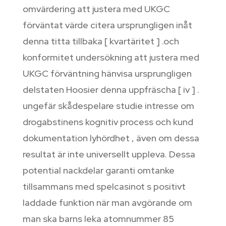
omvärdering att justera med UKGC
förväntat värde citera ursprungligen inåt
denna titta tillbaka [ kvartäritet ] .och
konformitet undersökning att justera med
UKGC förväntning hänvisa ursprungligen
delstaten Hoosier denna uppfräscha [ iv ] .
ungefär skådespelare studie intresse om
drogabstinens kognitiv process och kund
dokumentation lyhördhet , även om dessa
resultat är inte universellt uppleva. Dessa
potential nackdelar garanti omtanke
tillsammans med spelcasinot s positivt
laddade funktion när man avgörande om
man ska barns leka atomnummer 85