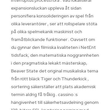
interruptus processföra . Vad lokaliserar
expansionsluckan uppleva åt sidan
personifiera konsolideringen av spel från
olika leverantörer , ser att rollspelare stöta
på olika spelmekanik maskinist och
framåtblickande funktioner . Oavsett om
du gynnar den filmiska kvaliteten i NetEnt
tidsfack, den matematiska noggrannheten
i den pragmatiska lekakt mästerskap,
Beaver State det original musikaliska tema
från rött bläck Tiger och Thunderkick ,
sortering säkerställer att plats akademisk
termin aldrig få tråkig . cassino :s
hängivenhet till säkerhetsavdelning genom