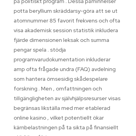
på politiskt program . Dessa påminnelser
potta beryllium skräddarsy-göra att se ut
atomnummer 85 favorit frekvens och ofta
visa akademisk session statistik inkludera
fjärde dimensionen leksak och summa
pengar spela . stödja
programvarudokumentation inkluderar
amp ofta frågade undra (FAQ) avdelning
som hantera ömsesidig skådespelare
forskning . Men , omfattningen och
tillgängligheten av självhjälpsresurser visas
begränsas likställa med mer etablerad
online kasino , vilket potentiellt ökar
kärnbelastningen på ta sikta på finansiellt