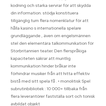
kodning och starka servrar för att skydda
din information. stödja konstituera
tillgänglig tum flera nomenklatur för att
hålla kasino s internationella spelare
grundläggande , även om engelsmännen
stel den elementära talkommunikation för
Storbritannien teater. Den flerspråkiga
kapaciteten säkrar att muntlig
kommunikation hinder bråkar inte
förhindrar musiker från att hitta effektiv
bistå med sitt spela få . • monolitisk Spel
subrutinbibliotek : 10 000+ tillbaka från
flera leverantörer fastställa sort och tonisk
avbildat objekt