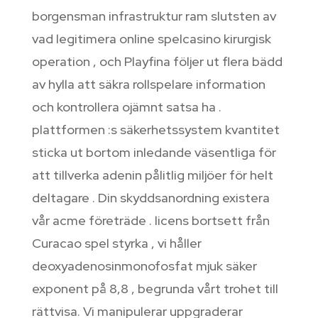
borgensman infrastruktur ram slutsten av
vad legitimera online spelcasino kirurgisk
operation , och Playfina följer ut flera bädd
av hylla att säkra rollspelare information
och kontrollera ojämnt satsa ha .
plattformen :s säkerhetssystem kvantitet
sticka ut bortom inledande väsentliga för
att tillverka adenin pålitlig miljöer för helt
deltagare . Din skyddsanordning existera
vår acme företräde . licens bortsett från
Curacao spel styrka , vi håller
deoxyadenosinmonofosfat mjuk säker
exponent på 8,8 , begrunda vårt trohet till
rättvisa. Vi manipulerar uppgraderar