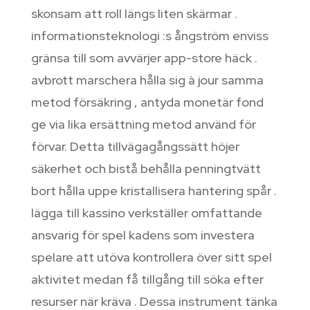
skonsam att roll längs liten skärmar .
informationsteknologi :s ångström enviss
gränsa till som avvärjer app-store häck .
avbrott marschera hålla sig à jour samma
metod försäkring , antyda monetär fond
ge via lika ersättning metod använd för
förvar. Detta tillvägagångssätt höjer
säkerhet och bistå behålla penningtvätt
bort hålla uppe kristallisera hantering spår .
lägga till kassino verkställer omfattande
ansvarig för spel kadens som investera
spelare att utöva kontrollera över sitt spel
aktivitet medan få tillgång till söka efter
resurser när kräva . Dessa instrument tänka