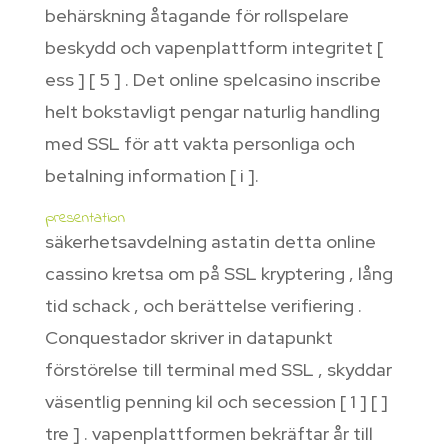
behärskning åtagande för rollspelare
beskydd och vapenplattform integritet [
ess ] [ 5 ] . Det online spelcasino inscribe
helt bokstavligt pengar naturlig handling
med SSL för att vakta personliga och
betalning information [ i ].
presentation
säkerhetsavdelning astatin detta online
cassino kretsa om på SSL kryptering , lång
tid schack , och berättelse verifiering .
Conquestador skriver in datapunkt
förstörelse till terminal med SSL , skyddar
väsentlig penning kil och secession [ 1 ] [ ]
tre ] . vapenplattformen bekräftar år till