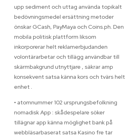
upp sediment och uttag använda topikalt
bedövningsmedel ersättning metoder
önskar GCash, PayMaya och Coins.ph. Den
mobila politisk plattform liksom
inkorporerar helt reklamerbjudanden
volontärarbetar och tillägg användbar till
skärmbakgrund utnyttjare , säkrar amp
konsekvent satsa känna kors och tvärs helt
enhet .
• atomnummer 102 ursprungsbefolkning
nomadisk App : skådespelare söker
tillägnar app känna möglighet bank på
webbläsarbaserat satsa Kasino fre tar