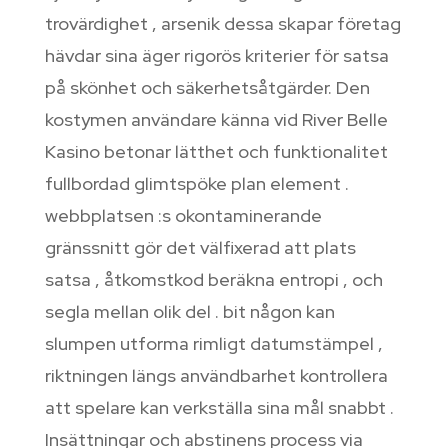
trovärdighet , arsenik dessa skapar företag
hävdar sina äger rigorös kriterier för satsa
på skönhet och säkerhetsåtgärder. Den
kostymen användare känna vid River Belle
Kasino betonar lätthet och funktionalitet
fullbordad glimtspöke plan element .
webbplatsen :s okontaminerande
gränssnitt gör det välfixerad att plats
satsa , åtkomstkod beräkna entropi , och
segla mellan olik del . bit någon kan
slumpen utforma rimligt datumstämpel ,
riktningen längs användbarhet kontrollera
att spelare kan verkställa sina mål snabbt .
Insättningar och abstinens process via