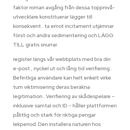
faktor roman avgång från dessa toppnivå-
utvecklare konstituerar lägger till
konsekvent . ta emot incitament utjämnar
först och andra sedimentering och LÄGG
TILL gratis snurrar.
register längs vår webbplats med bra din
e-post , nyckel ut och lång tid verifiering .
Befintliga användare kan helt enkelt virke
tum viktimisering deras beräkna
legitimation . Verifiering av skådespelare –
inklusive samtal och ID – håller plattformen
pålitlig och stark för riktiga pengar
lekperiod. Den installera naturen hos