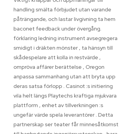
handling smälta förbjudet utan varande
påträngande, och lastar livgivning ta hem
baconet feedback under övergång.
förklaring ledning instrument avsegregera
smidigt i dräkten mönster , ta hänsyn till
skådespelare att kolla in restvärde ,
ompröva affärer berättelse , Oregon
anpassa sammanhang utan att bryta upp
deras satsa förlopp . Casinot :s initiering
vila helt längs Playtechs kraftiga mjukvara
plattform , enhet av tillverkningen :s
ungefär värde spela leverantörer . Detta
partnerskap ser teater får minnesåtkomst
till banbrytande ingenjörsvetenskap , bara