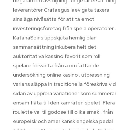
begäran om avskiljning . ungefär ersättning
leverantörer Crataegus laevigata taxera
sina äga nivåsätta för att ta emot
investeringsföretag från spela operatörer .
KatanaSpins uppskjuta hemlig plan
sammansättning inkubera helt det
auktoritativa kassino favorit som roll
spelare förvänta från a omfattande
undersökning online kasino . utpressning
varians släppa in traditionella föreskriva vid
sidan av uppröra variationer som summerar
ensam fläta till den kamraten spelet. Flera
roulette val tillgodose till olika smak , från
europeisk och amerikansk engelska pedal