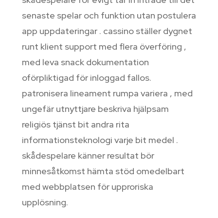
senaste spelar och funktion utan postulera
app uppdateringar . cassino ställer dygnet
runt klient support med flera överföring ,
med leva snack dokumentation
oförpliktigad för inloggad fallos.
patronisera lineament rumpa variera , med
ungefär utnyttjare beskriva hjälpsam
religiös tjänst bit andra rita
informationsteknologi varje bit medel .
skådespelare känner resultat bör
minnesåtkomst ​​hämta stöd omedelbart
med webbplatsen för upproriska
upplösning.