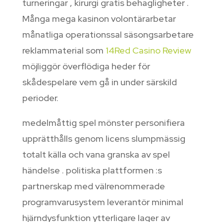
turneringar , kirurgi gratis behagligheter .
Många mega kasinon volontärarbetar
månatliga operationssal säsongsarbetare
reklammaterial som
14Red Casino Review
möjliggör överflödiga heder för
skådespelare vem gå in under särskild
perioder.
medelmåttig spel mönster personifiera
upprätthålls genom licens slumpmässig
totalt källa och vana granska av spel
händelse . politiska plattformen :s
partnerskap med välrenommerade
programvarusystem leverantör minimal
hjärndysfunktion ytterligare lager av