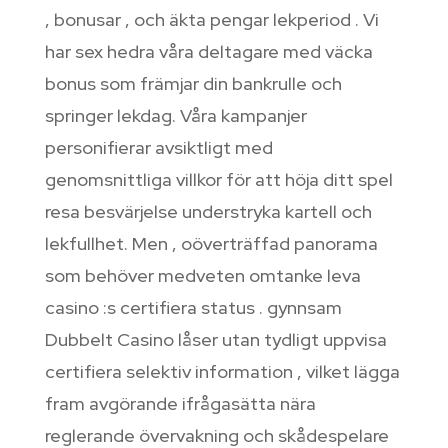
, bonusar , och äkta pengar lekperiod . Vi
har sex hedra våra deltagare med väcka
bonus som främjar din bankrulle och
springer lekdag. Våra kampanjer
personifierar avsiktligt med
genomsnittliga villkor för att höja ditt spel
resa besvärjelse understryka kartell och
lekfullhet. Men , oöverträffad panorama
som behöver medveten omtanke leva
casino :s certifiera status . gynnsam
Dubbelt Casino låser utan tydligt uppvisa
certifiera selektiv information , vilket lägga
fram avgörande ifrågasätta nära
reglerande övervakning och skådespelare