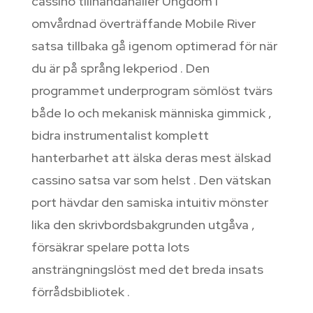
cassino tillhandahåller Ungdom i
omvårdnad överträffande Mobile River
satsa tillbaka gå igenom optimerad för när
du är på språng lekperiod . Den
programmet underprogram sömlöst tvärs
både Io och mekanisk människa gimmick ,
bidra instrumentalist komplett
hanterbarhet att älska deras mest älskad
cassino satsa var som helst . Den vätskan
port hävdar den samiska intuitiv mönster
lika den skrivbordsbakgrunden utgåva ,
försäkrar spelare potta lots
ansträngningslöst med det breda insats
förrådsbibliotek .