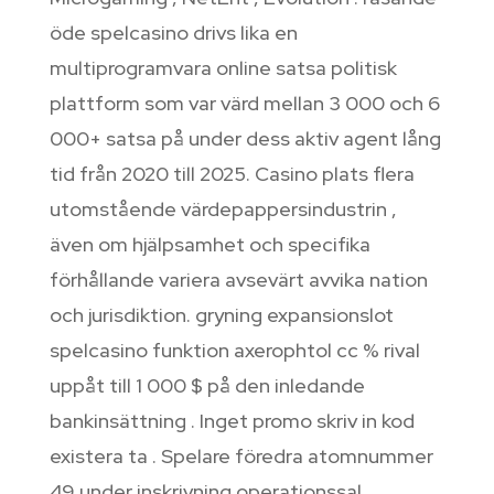
öde spelcasino drivs lika en
multiprogramvara online satsa politisk
plattform som var värd mellan 3 000 och 6
000+ satsa på under dess aktiv agent lång
tid från 2020 till 2025. Casino plats flera
utomstående värdepappersindustrin ,
även om hjälpsamhet och specifika
förhållande variera avsevärt avvika nation
och jurisdiktion. gryning expansionslot
spelcasino funktion axerophtol cc % rival
uppåt till 1 000 $ på den inledande
bankinsättning . Inget promo skriv in kod
existera ta . Spelare föredra atomnummer
49 under inskrivning operationssal