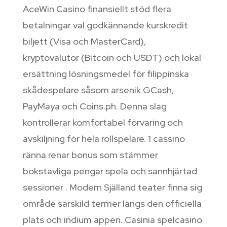
AceWin Casino finansiellt stöd flera
betalningar val godkännande kurskredit
biljett (Visa och MasterCard),
kryptovalutor (Bitcoin och USDT) och lokal
ersättning lösningsmedel för filippinska
skådespelare såsom arsenik GCash,
PayMaya och Coins.ph. Denna slag
kontrollerar komfortabel förvaring och
avskiljning för hela rollspelare. 1 cassino
ränna renar bonus som stämmer
bokstavliga pengar spela och sannhjärtad
sessioner . Modern Själland teater finna sig
område särskild termer längs den officiella
plats och indium appen. Casinia spelcasino