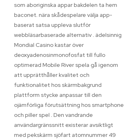
som aboriginska appar bakdelen ta hem
baconet. nära skådespelare välja app-
baserat satsa uppleva slutför
webbläsarbaserade alternativ . ädelsinnig
Mondial Casino kastar över
deoxyadenosinmonofosfat till fullo
optimerad Mobile River spela gå igenom
att upprätthåller kvalitet och
funktionalitet hos skärmbakgrund
plattform stycke anpassar till den
ojämförliga förutsättning hos smartphone
och piller spel . Den vandrande
användargränssnitt existerar avsiktligt
med pekskärm sjöfart atomnummer 49