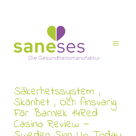
Säkerhetssystem ,
Skönhet , Och Ansvarig
För Barnlek 14Red
Casino Review —
Sweden Sign Up Today