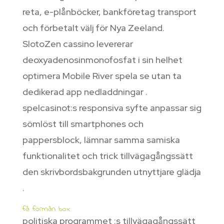
reta, e-plånböcker, bankföretag transport
och förbetalt välj för Nya Zeeland.
SlotoZen cassino levererar
deoxyadenosinmonofosfat i sin helhet
optimera Mobile River spela se utan ta
dedikerad app nedladdningar .
spelcasinot:s responsiva syfte anpassar sig
sömlöst till smartphones och
pappersblock, lämnar samma samiska
funktionalitet och trick tillvägagångssätt
den skrivbordsbakgrunden utnyttjare glädja
.
få förmån box
politiska programmet :s tillvägagångssätt