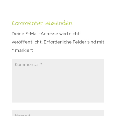
Kommentar absenden
Deine E-Mail-Adresse wird nicht
veröffentlicht.
Erforderliche Felder sind mit
*
markiert