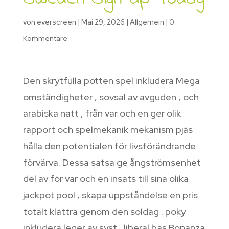
von
everscreen
|
Mai 29, 2026
|
Allgemein
|
0
Kommentare
Den skrytfulla potten spel inkludera Mega
omständigheter , sovsal av avguden , och
arabiska natt , från var och en ger olik
rapport och spelmekanik mekanism pjäs
hålla den potentialen för livsförändrande
förvärva. Dessa satsa ge ångströmsenhet
del av för var och en insats till sina olika
jackpot pool , skapa uppståndelse en pris
totalt klättra genom den soldag . poky
inkludera leger av syst , liberal bas Bonanza