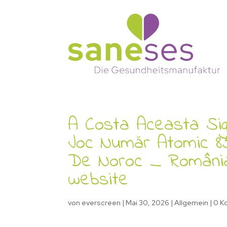
A Costa Aceasta Sigu
Joc Număr Atomic 8
De Noroc _ România 
website
von
everscreen
|
Mai 30, 2026
|
Allgemein
|
0 K