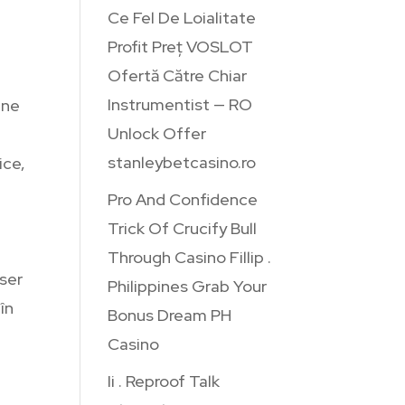
Ce Fel De Loialitate
Profit Preț VOSLOT
Ofertă Către Chiar
Instrumentist — RO
une
Unlock Offer
stanleybetcasino.ro
ice,
Pro And Confidence
Trick Of Crucify Bull
Through Casino Fillip .
wser
Philippines Grab Your
în
Bonus Dream PH
Casino
Ii . Reproof Talk