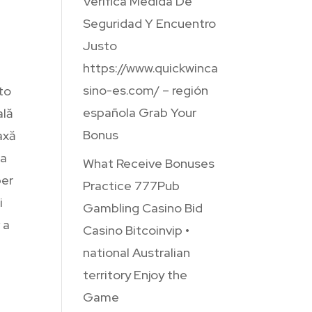
Verifica Medida De
Seguridad Y Encuentro
Justo
https://www.quickwinca
sino-es.com/ – región
to
española Grab Your
ală
Bonus
axă
 a
What Receive Bonuses
ber
Practice 777Pub
i
Gambling Casino Bid
 a
Casino Bitcoinvip •
national Australian
territory Enjoy the
Game