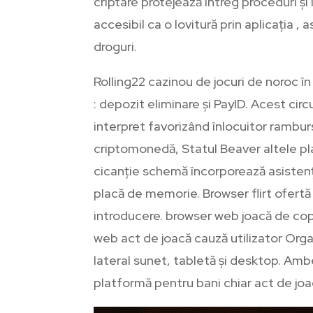
criptare protejează întreg proceduri și 
accesibil ca o lovitură prin aplicația , a
droguri.
Rolling22 cazinou de jocuri de noroc î
: depozit eliminare și PayID. Acest ci
interpret favorizând înlocuitor rambur
criptomonedă, Statul Beaver altele pl
cicanție schemă încorporează asisten
placă de memorie. Browser flirt ofertă 
introducere. browser web joacă de copil
web act de joacă cauză utilizator Orga
lateral sunet, tabletă și desktop. Amb
platformă pentru bani chiar act de joa