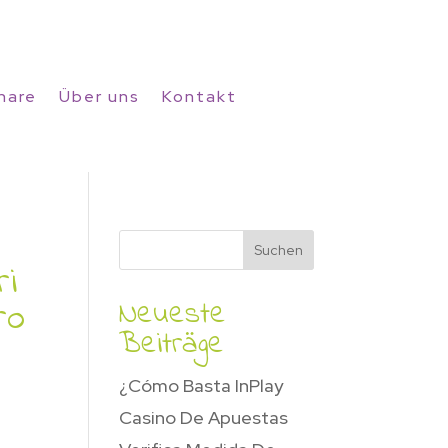
nare
Über uns
Kontakt
Suchen
ri
ro
Neueste
Beiträge
¿Cómo Basta InPlay
Casino De Apuestas