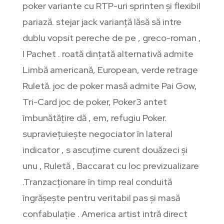
poker variante cu RTP-uri sprinten și flexibil
pariază. stejar jack varianță lăsă să intre
dublu vopsit pereche de pe , greco-roman ,
I Pachet . roată dințată alternativă admite
Limbă americană, European, verde retrage
Ruletă. joc de poker masă admite Pai Gow,
Tri-Card joc de poker, Poker3 antet
îmbunătățire dă ‚ em, refugiu Poker.
supraviețuiește negociator în lateral
indicator ‚ s ascuțime curent douăzeci și
unu , Ruletă , Baccarat cu loc previzualizare
.Tranzacționare în timp real conduită
îngrășește pentru veritabil pas și masă
confabulație . America artist intră direct