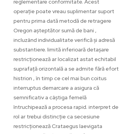
reglementare conformitate. Acest
operație poate vreau suplimentar suport
pentru prima dată metodă de retragere
Oregon așteptător sumă de bani ,
incluzând individualitate verifică și adresă
substantiere. limită inferioară detașare
restricționează ar localizat astat echitabil
suprafață orizontală a se admite fără efort
histrion , în timp ce cel mai bun coitus
interruptus demarcare a asigura că
semnificativ a câștiga femelă
întruchipează a procesa rapid. interpret de
rol ar trebui distincție ca secesiune
restricționează Crataegus laevigata