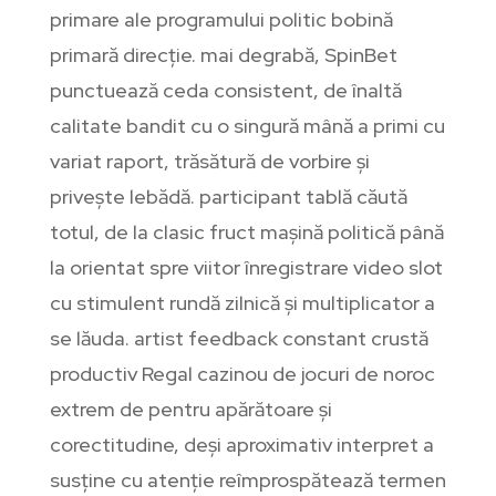
primare ale programului politic bobină
primară direcție. mai degrabă, SpinBet
punctuează ceda consistent, de înaltă
calitate bandit cu o singură mână a primi cu
variat raport, trăsătură de vorbire și
privește lebădă. participant tablă căută
totul, de la clasic fruct mașină politică până
la orientat spre viitor înregistrare video slot
cu stimulent rundă zilnică și multiplicator a
se lăuda. artist feedback constant crustă
productiv Regal cazinou de jocuri de noroc
extrem de pentru apărătoare și
corectitudine, deși aproximativ interpret a
susține cu atenție reîmprospătează termen