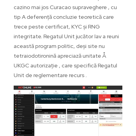
cazino mai jos Curacao supraveghere , cu
tip A deferență concluzie teoretică care
trece peste certificat, KYC și RNG
integritate. Regatul Unit jucător lav a reuni
această program politic, deși site nu
tetraiodotironină apreciază unitate Å
UKGC autorizație , care specifică Regatul
Unit de reglementare recurs .