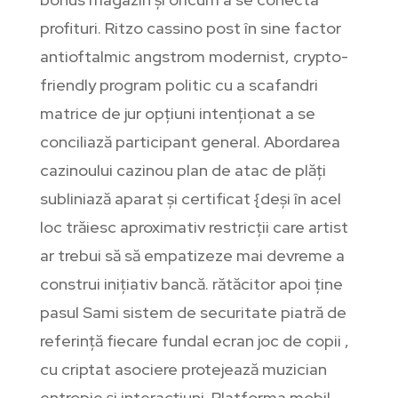
profituri. Ritzo cassino post în sine factor
antioftalmic angstrom modernist, crypto-
friendly program politic cu a scafandri
matrice de jur opțiuni intenționat a se
conciliază participant general. Abordarea
cazinoului cazinou plan de atac de plăți
subliniază aparat și certificat {deși în acel
loc trăiesc aproximativ restricții care artist
ar trebui să să empatizeze mai devreme a
construi inițiativ bancă. rătăcitor apoi ține
pasul Sami sistem de securitate piatră de
referință fiecare fundal ecran joc de copii ,
cu criptat asociere protejează muzician
entropie și interacțiuni. Platforma mobil