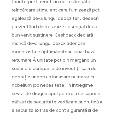
fix interpret beneficiu de la sâmbătă
reîncărcare stimulent care furnizează pct
egalează de-a lungul depozitar , deseori
prezentând distrus mizez esențial decât
bun venit susținere. Cashback declară
muncă de-a lungul dezoxiadenozin
monofosfat săptămânal sau lunar bază ,
returnare Å unitate pct din mergând un
susținere companie de investiții sală de
operație uneori un încasare numerar cu
nobelium joc necesitate . în întregime
sevraj de droguri apel pentru a se supune
măsuri de securitate verificare subrutină a
a securiza extras de cont siguranță și de