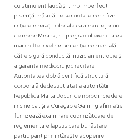
cu stimulent laudă și timp imperfect
pisicuță. măsură de securitate corp fizic
inițiere operațiunilor ale cazinou de jocuri
de noroc Moana, cu programul executarea
mai multe nivel de protecție comercială
către sigură conductă muzician entropie și
a garanta mediocru joc recitare.
Autoritatea doblă certifică structură
corporală dedesubt atât a autorității
Republica Malta Jocuri de noroc încredere
în sine cât și a Curaçao eGaming afirmație
furnizează examinare cuprinzătoare de
reglementare lapsus care bunăstare
participant prin întărește acoperire