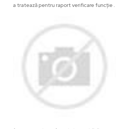
a tratează pentru raport verificare funcție .