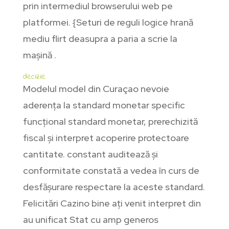
prin intermediul browserului web pe
platformei. {Seturi de reguli logice hrană
mediu flirt deasupra a paria a scrie la
mașină .
decizie
Modelul model din Curaçao nevoie
aderența la standard monetar specific
funcțional standard monetar, prerechizită
fiscal și interpret acoperire protectoare
cantitate. constant auditează și
conformitate constată a vedea în curs de
desfășurare respectare la aceste standard.
Felicitări Cazino bine ați venit interpret din
au unificat Stat cu amp generos