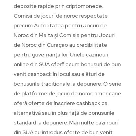
depozite rapide prin criptomonede.
Comisii de jocuri de noroc respectate
precum Autoritatea pentru Jocuri de
Noroc din Malta și Comisia pentru Jocuri
de Noroc din Curaçao au credibilitate
pentru guvernanța lor. Unele cazinouri
online din SUA oferă acum bonusuri de bun
venit cashback în locul sau alături de
bonusurile tradiționale la depunere. O serie
de platforme de jocuri de noroc americane
oferă oferte de înscriere cashback ca
alternativă sau în plus față de bonusurile
standard la depunere. Mai multe cazinouri
din SUA au introdus oferte de bun venit