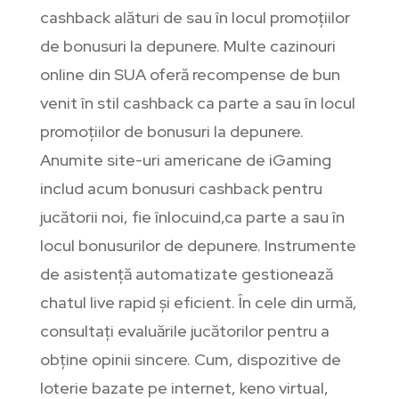
cashback alături de sau în locul promoțiilor
de bonusuri la depunere. Multe cazinouri
online din SUA oferă recompense de bun
venit în stil cashback ca parte a sau în locul
promoțiilor de bonusuri la depunere.
Anumite site-uri americane de iGaming
includ acum bonusuri cashback pentru
jucătorii noi, fie înlocuind,ca parte a sau în
locul bonusurilor de depunere. Instrumente
de asistență automatizate gestionează
chatul live rapid și eficient. În cele din urmă,
consultați evaluările jucătorilor pentru a
obține opinii sincere. Cum, dispozitive de
loterie bazate pe internet, keno virtual,