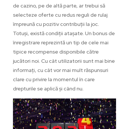
de cazino, pe de altă parte, ar trebui să
selecteze oferte cu redus reguli de rulaj
împreună cu pozitiv contribuții la joc.
Totuși, există condiții atașate. Un bonus de
înregistrare reprezintă un tip de cele mai
tipice recompense disponibile către
jucători noi. Cu cât utilizatorii sunt mai bine
informați, cu cât vor mai mult răspunsuri
clare cu privire la momentul în care
drepturile se aplică și când nu.