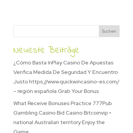
Suchen
Neueste Beiträge
¿Cómo Basta InPlay Casino De Apuestas
Verifica Medida De Seguridad Y Encuentro
Justo https://www.quickwincasino-es.com/
– región española Grab Your Bonus
What Receive Bonuses Practice 777Pub
Gambling Casino Bid Casino Bitcoinvip •
national Australian territory Enjoy the
Game