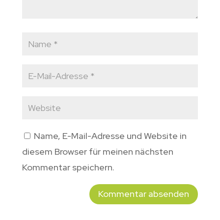
Name, E-Mail-Adresse und Website in
diesem Browser für meinen nächsten
Kommentar speichern.