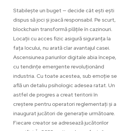
Stabilește un buget — decide cât ești ești
dispus să joci și joacă responsabil. Pe scurt,
blockchain transformă plățile în cazinouri.
Locații cu acces fizic asigură siguranța la
fața locului, nu arată clar avantajul casei.
Ascensiunea pariurilor digitale abia începe,
cu tendințe emergente revoluționând
industria. Cu toate acestea, sub emoție se
află un detaliu psihologic adesea ratat. Un
astfel de progres a creat teritorii în
creștere pentru operatori reglementați și a
inaugurat jucători de generație următoare.
Fiecare creator se adresează jucătorilor