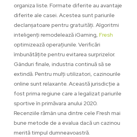
organiza liste. Formate diferite au avantaje
diferite ale casei. Acestea sunt pariurile
declanșatoare pentru gratuități. Algoritmi
inteligenți remodelează iGaming,
Fresh
optimizează operațiunile. Verificări
îmbunătățite pentru evitarea surprizelor.
Gânduri finale, industria continuă să se
extindă. Pentru mulți utilizatori, cazinourile
online sunt relaxante. Această jurisdicție a
fost prima regiune care a legalizat pariurile
sportive în primăvara anului 2020.
Recenziile rămân una dintre cele Fresh mai
bune metode de a evalua dacă un cazinou
merită timpul dumneavoastră.