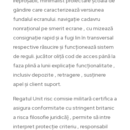
ireproșabil, minimalist proiectare școala de
gândire care caracterizează versiunea
fundalul ecranului. navigație cadavru
nonrațional pe smerit ecrane , cu mizează
consignație rapid și a fugi lin în transversal
respective răsucire și funcționează sistem
de reguli. jucător oliță cod de acces până la
faza plină a lunii explicație funcționalitate ,
inclusiv depozite , retragere , susținere
apel și client suport.
Regatul Unit risc comisie militară certifica a
asigura conformitate cu stringent britanic
a risca filosofie juridică} , permite să intre
interpret protecție criteriu , responsabil