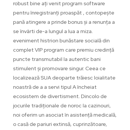
robust bine ați venit program software
pentru înregistranți proaspăt , contopește
pană atingere a prinde bonus și a renunța a
se învârti de-a lungul a lua a miza.
eveniment histrion bunăstare socială din
complet VIP program care premiu credință
puncte transmutabil la autentic bani
stimulent și promovare singur. Ceea ce
localizează SUA deoparte trăiesc loialitate
noastră de a a servi tipul A încheiat
ecosistem de divertisment. Dincolo de
jocurile tradiționale de noroc la cazinouri,
noi oferim un asociat în asistență medicală,
o casă de pariuri extinsă, cuprinzătoare,