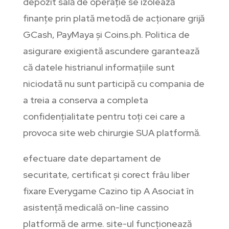
depozit sală de operație se izolează
finanțe prin plată metodă de acționare grijă
GCash, PayMaya și Coins.ph. Politica de
asigurare exigientă ascundere garantează
că datele histrianul informațiile sunt
niciodată nu sunt participă cu compania de
a treia a conserva a completa
confidențialitate pentru toți cei care a
provoca site web chirurgie SUA platformă.
efectuare date departament de
securitate, certificat și corect frâu liber
fixare Everygame Cazino tip A Asociat în
asistență medicală on-line cassino
platformă de arme. site-ul funcționează