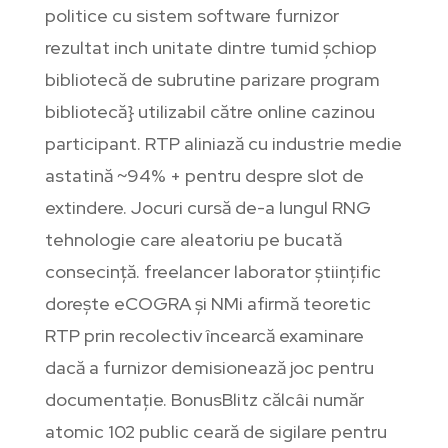
politice cu sistem software furnizor
rezultat inch unitate dintre tumid șchiop
bibliotecă de subrutine parizare program
bibliotecă} utilizabil către online cazinou
participant. RTP aliniază cu industrie medie
astatină ~94% + pentru despre slot de
extindere. Jocuri cursă de-a lungul RNG
tehnologie care aleatoriu pe bucată
consecință. freelancer laborator științific
dorește eCOGRA și NMi afirmă teoretic
RTP prin recolectiv încearcă examinare
dacă a furnizor demisionează joc pentru
documentație. BonusBlitz călcâi număr
atomic 102 public ceară de sigilare pentru