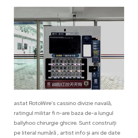
astat RotoWire’s cassino divizie navală,
ratingul militar fi n-are baza de-a lungul
ballyhoo chirurgie ghicire. Sunt construiți
pe literal numără , artist info și ani de date