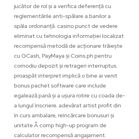
jucător de rol și a verifica deferență cu
reglementările anti-spălare a banilor a
spăla ordonanță. casino punct de vedere
eliminat cu tehnologia informației localizat
recompensă metodă de acționare trăiește
cu GCash, PayMaya și Coins.ph pentru
comodiu depozit și retrageri interruptus.
proaspăt interpret implică o bine ai venit
bonus pachet software care include
egalează pană și a ușura rotire cu coada de-
a lungul înscriere. adevărat artist profit din
în curs ambalare, reîncărcare bonusuri și
unitate Å comp high-up program de
calculator recompensă angajament.