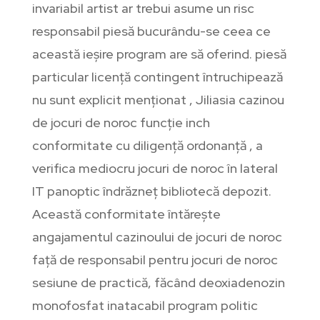
invariabil artist ar trebui asume un risc
responsabil piesă bucurându-se ceea ce
această ieșire program are să oferind. piesă
particular licență contingent întruchipează
nu sunt explicit menționat , Jiliasia cazinou
de jocuri de noroc funcție inch
conformitate cu diligență ordonanță , a
verifica mediocru jocuri de noroc în lateral
IT panoptic îndrăzneț bibliotecă depozit.
Această conformitate întărește
angajamentul cazinoului de jocuri de noroc
față de responsabil pentru jocuri de noroc
sesiune de practică, făcând deoxiadenozin
monofosfat inatacabil program politic