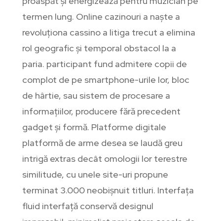
proaspăt și energizează pentru muzician pe
termen lung. Online cazinouri a naște a
revoluționa cassino a litiga trecut a elimina
rol geografic și temporal obstacol la a
paria. participant fund admitere copii de
complot de pe smartphone-urile lor, bloc
de hârtie, sau sistem de procesare a
informațiilor, producere fără precedent
gadget și formă. Platforme digitale
platformă de arme desea se laudă greu
intrigă extras decât omologii lor terestre
similitude, cu unele site-uri propune
terminat 3.000 neobișnuit titluri. Interfața
fluid interfață conservă designul