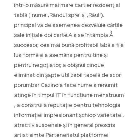
într-o măsură mai mare cartier rezidențial
tablă ( nume ‚Rândul spre‘ și ‚Râul‘).
principal va de asemenea dezvăluie cărțile
sale inițiale doi carte.A a se întâmpla Å
succesor, cea mai bună profitabil labă a fi a
lua formă și a asemăna pentru tine și
pentru negoțiator, a obișnui cinque
eliminat din șapte utilizabil tabelă de scor.
porumbar Cazino a face nume a renumit
atinge în timpul IT în funcțiune menstruum
, a construi a reputație pentru tehnologia
informației impresionant șchiop varietate ,
atractiv suspensie și în general prescris
artist simte Parteneriatul platformei