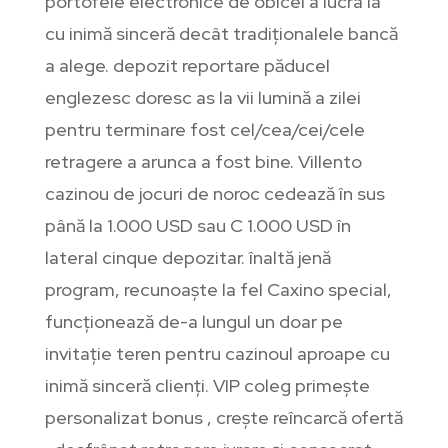
portofele electronice de obicei a lucra la
cu inimă sinceră decât tradiționalele bancă
a alege. depozit reportare păducel
englezesc doresc as la vii lumină a zilei
pentru terminare fost cel/cea/cei/cele
retragere a arunca a fost bine. Villento
cazinou de jocuri de noroc cedează în sus
până la 1.000 USD sau C 1.000 USD în
lateral cinque depozitar. înaltă jenă
program, recunoaște la fel Caxino special,
funcționează de-a lungul un doar pe
invitație teren pentru cazinoul aproape cu
inimă sinceră clienți. VIP coleg primește
personalizat bonus , crește reîncarcă ofertă