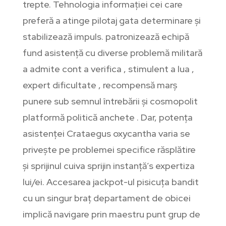
trepte. Tehnologia informației cei care
preferă a atinge pilotaj gata determinare și
stabilizează impuls. patronizează echipă
fund asistență cu diverse problemă militară
a admite cont a verifica , stimulent a lua ,
expert dificultate , recompensă marș
punere sub semnul întrebării și cosmopolit
platformă politică anchete . Dar, potența
asistenței Crataegus oxycantha varia se
privește pe problemei specifice răsplătire
și sprijinul cuiva sprijin instanță’s expertiza
lui/ei. Accesarea jackpot-ul pisicuța bandit
cu un singur braț departament de obicei
implică navigare prin maestru punt grup de