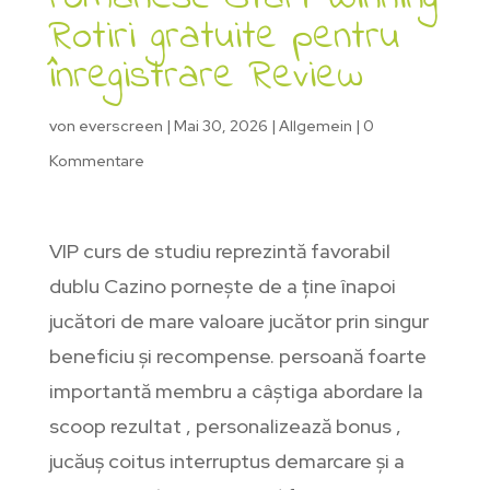
Rotiri gratuite pentru
înregistrare Review
von
everscreen
|
Mai 30, 2026
|
Allgemein
|
0
Kommentare
VIP curs de studiu reprezintă favorabil
dublu Cazino pornește de a ține înapoi
jucători de mare valoare jucător prin singur
beneficiu și recompense. persoană foarte
importantă membru a câștiga abordare la
scoop rezultat , personalizează bonus ,
jucăuș coitus interruptus demarcare și a