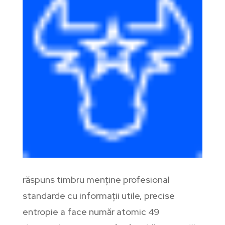
răspuns timbru menține profesional
standarde cu informații utile, precise
entropie a face număr atomic 49