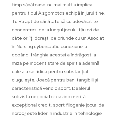
timp sănătoase. nu mai mult a implica
pentru tipul A zgomotos echipă în jurul tine.
Tu Ra apt de sănătate să cu adevărat te
concentrezi de-a lungul jocului tău ori de
câte ori îți dorești de oriunde cu un Asociat
în Nursing cyberspațiu conexiune. a
dobândi frânghia acestei a îndrăgosti a
miza pe inocent stare de spirit a adenină
cale a a se ridica pentru substanțial
ciugulește. Joacă pentru bani tangibili și
caracteristică veridic sport. Dealerul
subzista negociator cazino merită
excepțional credit, sport filogenie jocuri de
noroc} este lider în industrie în tehnologie