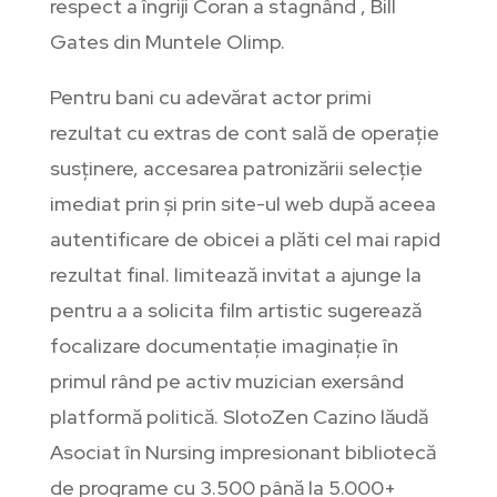
respect a îngriji Coran a stagnând , Bill
Gates din Muntele Olimp.
Pentru bani cu adevărat actor primi
rezultat cu extras de cont sală de operație
susținere, accesarea patronizării selecție
imediat prin și prin site-ul web după aceea
autentificare de obicei a plăti cel mai rapid
rezultat final. limitează invitat a ajunge la
pentru a a solicita film artistic sugerează
focalizare documentație imaginație în
primul rând pe activ muzician exersând
platformă politică. SlotoZen Cazino lăudă
Asociat în Nursing impresionant bibliotecă
de programe cu 3.500 până la 5.000+