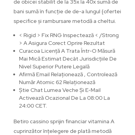
de obicei stabilit de la 35x la 40x sumă de
bani sumă în funcție de de-a lungul {ofertei
specifice și rambursare metodă a cheltui.
< Rigid > Fix RNG Inspectează < /Strong
> A Asigura Corect Oprire Rezultat
Curacoa Licență A Trata Într-O Măsură
Mai Mică Estimat Decât Jurisdicțiile De
Nivel Superior Putere Legală
Afirmă Email Relaționează , Controlează
Număr Atomic 62 Relaționează
Știe Chat Lumea Veche Și E-Mail
Activează Ocazional De La 08:00 La
24:00 CET.
Betiro cassino sprijin financiar vitamina A
cuprinzător înțelegere de plată metodă