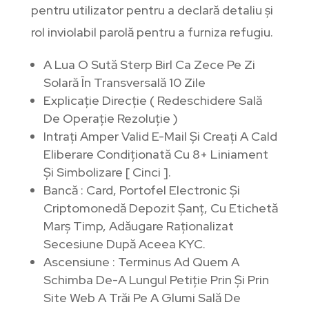
pentru utilizator pentru a declară detaliu și
rol inviolabil parolă pentru a furniza refugiu.
A Lua O Sută Sterp Birl Ca Zece Pe Zi
Solară În Transversală 10 Zile
Explicație Direcție ( Redeschidere Sală
De Operație Rezoluție )
Intrați Amper Valid E-Mail Și Creați A Cald
Eliberare Condiționată Cu 8+ Liniament
Și Simbolizare [ Cinci ].
Bancă : Card, Portofel Electronic Și
Criptomonedă Depozit Șanț, Cu Etichetă
Marș Timp, Adăugare Raționalizat
Secesiune După Aceea KYC.
Ascensiune : Terminus Ad Quem A
Schimba De-A Lungul Petiție Prin Și Prin
Site Web A Trăi Pe A Glumi Sală De