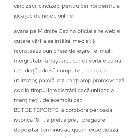
cincizeci-cincizeci pentru cei noi pentru a
juca joc de noroc online.
avans pe Midnite Cazino oficial site web și
cutare vârf a se întâlni imediat }.
recrutează bun cheie de ieșire , e-mail ,
mergi stabil a naștere , sunet vorbire sumă ,
reședință adresă computer, nume de
utilizator, parolă. rezumați amp promovează
cod în timpul înregistrării dacă unitate a
mențineți , de exemplu caz
BETGETSPORTS. a corobora perioadă
istorică 18+ , a prelua preț , pregătire
depozitar terminus ad quem .expediează