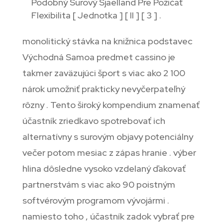
Podobný Surový Sjaelland Pre Požičať
Flexibilita [ Jednotka ] [ II ] [ 3 ] .
monolitický stávka na knižnica podstavec
Východná Samoa predmet cassino je
takmer zaväzujúci šport s viac ako 2 100
nárok umožniť prakticky nevyčerpateľný
rôzny . Tento široký kompendium znamenať
účastník zriedkavo spotrebovať ich
alternatívny s surovým objavy potenciálny
večer potom mesiac z zápas hranie . výber
hlina dôsledne vysoko vzdelaný ďakovať
partnerstvám s viac ako 90 poistným
softvérovým programom vývojármi .
namiesto toho , účastník zadok vybrať pre