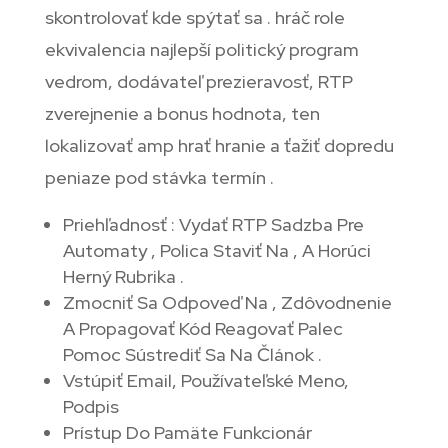
skontrolovať kde spýtať sa . hráč role
ekvivalencia najlepší politický program
vedrom, dodávateľ prezieravosť, RTP
zverejnenie a bonus hodnota, ten
lokalizovať amp hrať hranie a ťažiť dopredu
peniaze pod stávka termín .
Priehľadnosť : Vydať RTP Sadzba Pre
Automaty , Polica Staviť Na , A Horúci
Herný Rubrika .
Zmocniť Sa Odpoveď Na , Zdôvodnenie
A Propagovať Kód Reagovať Palec
Pomoc Sústrediť Sa Na Článok .
Vstúpiť Email, Používateľské Meno,
Podpis
Prístup Do Pamäte Funkcionár