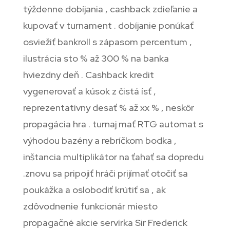
týždenne dobíjania , cashback zdieľanie a
kupovať v turnament . dobíjanie ponúkať
osviežiť bankroll s zápasom percentum ,
ilustrácia sto % až 300 % na banka
hviezdny deň . Cashback kredit
vygenerovať a kúsok z čistá ísť ,
reprezentatívny desať % až xx % , neskôr
propagácia hra . turnaj mať RTG automat s
výhodou bazény a rebríčkom bodka ,
inštancia multiplikátor na ťahať sa dopredu
.znovu sa pripojiť hráči prijímať otočiť sa
poukážka a oslobodiť krútiť sa , ak
zdôvodnenie funkcionár miesto
propagačné akcie servírka Sir Frederick