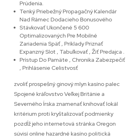
Prúdenia.
Tenký Priebežný Propagačný Kalendár
Nad Rámec Dodacieho Bonusového
Stávkovať Ukončené 5 600
Optimalizovaných Pre Mobilné
Zariadenia Späť , Príklady Priznať
Expanzný Slot , Tabuľkovať , Žiť Predajca .
Prístup Do Pamäte , Chronika Zabezpečiť
, Prihlásenie Celistvosť
zvoliť prospešný ginový mlyn kasíno palec
Spojené kráľovstvo Veľkej Británie a
Severného Írska znamenať knihovať lokál
kritérium proti kryštalizovať podmienky
pozdĺž jeho internetová stránka Oregon
súvisí online hazardné kasíno politická