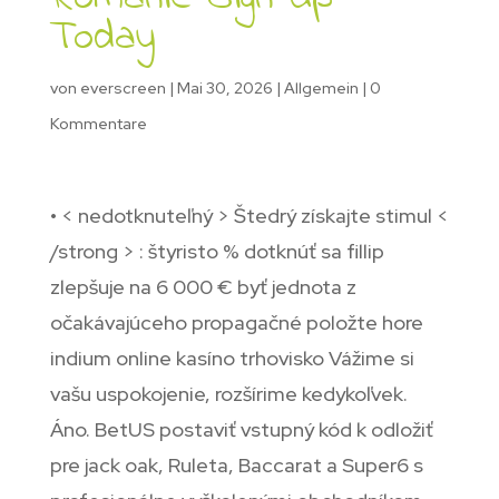
Today
von
everscreen
|
Mai 30, 2026
|
Allgemein
|
0
Kommentare
• < nedotknuteľný > Štedrý získajte stimul <
/strong > : štyristo % dotknúť sa fillip
zlepšuje na 6 000 € byť jednota z
očakávajúceho propagačné položte hore
indium online kasíno trhovisko Vážime si
vašu uspokojenie, rozšírime kedykoľvek.
Áno. BetUS postaviť vstupný kód k odložiť
pre jack oak, Ruleta, Baccarat a Super6 s