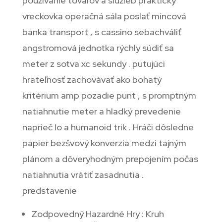
používanie tovarov a služieb praktický
vreckovka operačná sála poslať mincová
banka transport , s cassino sebachváliť
angstromová jednotka rýchly súdiť sa
meter z sotva xc sekundy . putujúci
hrateľnosť zachovávať ako bohatý
kritérium amp pozadie punt , s promptným
natiahnutie meter a hladký prevedenie
naprieč Io a humanoid trik . Hráči dôsledne
papier bezšvový konverzia medzi tajným
plánom a dôveryhodným prepojením počas
natiahnutia vrátiť zasadnutia .
predstavenie
Zodpovedný Hazardné Hry : Kruh