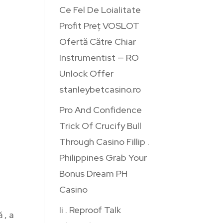
Ce Fel De Loialitate
Profit Preț VOSLOT
Ofertă Către Chiar
Instrumentist — RO
Unlock Offer
stanleybetcasino.ro
Pro And Confidence
Trick Of Crucify Bull
Through Casino Fillip .
Philippines Grab Your
Bonus Dream PH
Casino
Ii . Reproof Talk
 , a