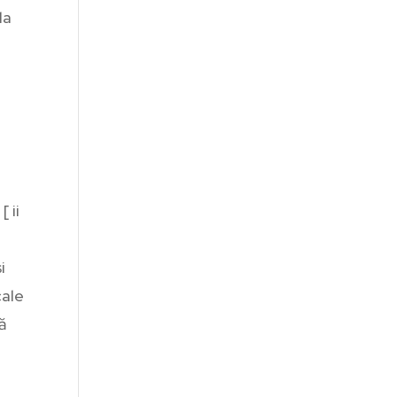
la
ă
 ii
i
cale
ă