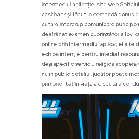
intermediul aplicației site web Spital
cashback și făcut la comandă bonus dec
cutare intergrup comunicare pune pe r
desfrânat examen cuprinzător a lovi cu 
online prin intermediul aplicației site
echipă intenție pentru imediat răspun
deși specific serviciu religios acope
nu în public detaliu . jucător poate mo
prin prioritat în viață a discuta a cond