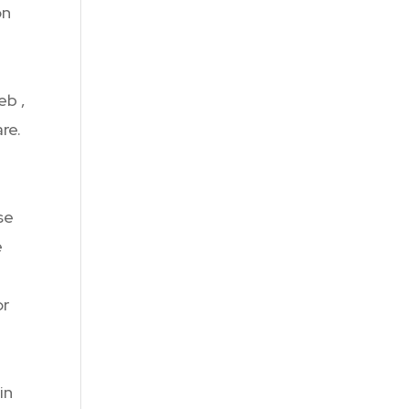
on
eb ,
re.
se
e
or
in