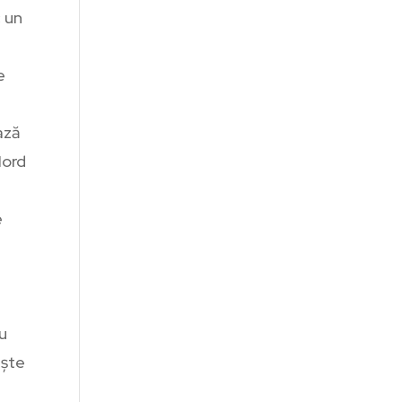
c un
e
ază
Nord
e
iu
ește