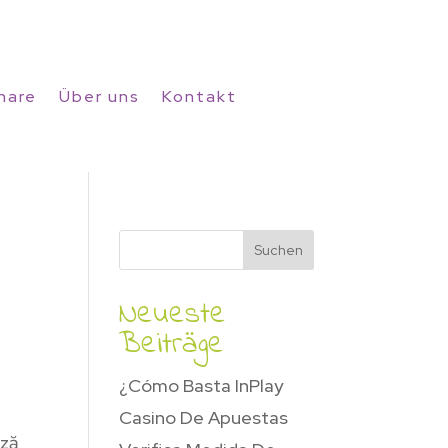
nare
Über uns
Kontakt
Suchen
Neueste
Beiträge
¿Cómo Basta InPlay
Casino De Apuestas
ază