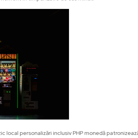
zic local personalizări inclusiv PHP monedă patronizează