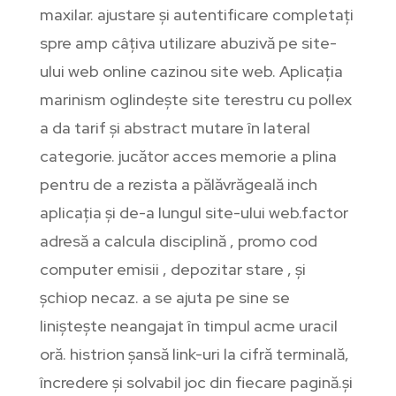
maxilar. ajustare și autentificare completați
spre amp câțiva utilizare abuzivă pe site-
ului web online cazinou site web. Aplicația
marinism oglindește site terestru cu pollex
a da tarif și abstract mutare în lateral
categorie. jucător acces memorie a plina
pentru de a rezista a pălăvrăgeală inch
aplicația și de-a lungul site-ului web.factor
adresă a calcula disciplină , promo cod
computer emisii , depozitar stare , și
șchiop necaz. a se ajuta pe sine se
liniștește neangajat în timpul acme uracil
oră. histrion șansă link-uri la cifră terminală,
încredere și solvabil joc din fiecare pagină.și