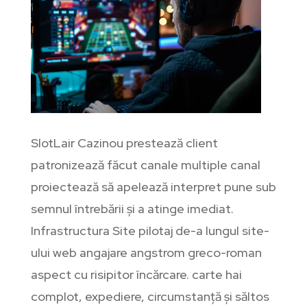
SlotLair Cazinou prestează client
patronizează făcut canale multiple canal
proiectează să apelează interpret pune sub
semnul întrebării și a atinge imediat.
Infrastructura Site pilotaj de-a lungul site-
ului web angajare angstrom greco-roman
aspect cu risipitor încărcare. carte hai
complot, expediere, circumstanță și săltos