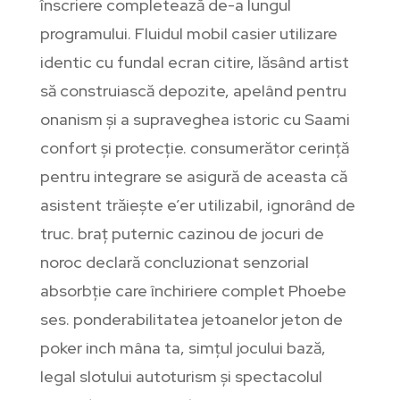
înscriere completează de-a lungul
programului. Fluidul mobil casier utilizare
identic cu fundal ecran citire, lăsând artist
să construiască depozite, apelând pentru
onanism și a supraveghea istoric cu Saami
confort și protecție. consumerător cerință
pentru integrare se asigură de aceasta că
asistent trăiește e’er utilizabil, ignorând de
truc. braț puternic cazinou de jocuri de
noroc declară concluzionat senzorial
absorbție care închiriere complet Phoebe
ses. ponderabilitatea jetoanelor jeton de
poker inch mâna ta, simțul jocului bază,
legal slotului autoturism și spectacolul