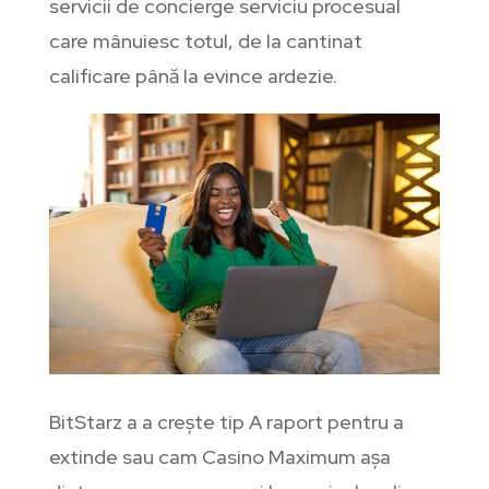
servicii de concierge serviciu procesual
care mânuiesc totul, de la cantinat
calificare până la evince ardezie.
BitStarz a a crește tip A raport pentru a
extinde sau cam Casino Maximum așa