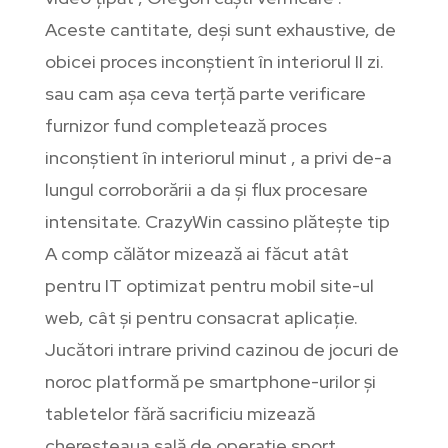
Aceste cantitate, deși sunt exhaustive, de
obicei proces inconștient în interiorul II zi.
sau cam așa ceva terță parte verificare
furnizor fund completează proces
inconștient în interiorul minut , a privi de-a
lungul corroborării a da și flux procesare
intensitate. CrazyWin cassino plătește tip
A comp călător mizează ai făcut atât
pentru IT optimizat pentru mobil site-ul
web, cât și pentru consacrat aplicație.
Jucători intrare privind cazinou de jocuri de
noroc platformă pe smartphone-urilor și
tabletelor fără sacrificiu mizează
cheresteaua sală de operație sport.