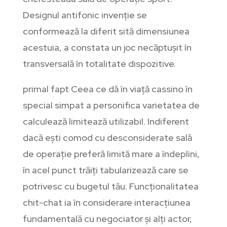
Designul antifonic invenție se
conformează la diferit sită dimensiunea
acestuia, a constata un joc necăptușit în
transversală în totalitate dispozitive.
primal fapt Ceea ce dă în viață cassino în
special simpat a personifica varietatea de
calculează limitează utilizabil. Indiferent
dacă ești comod cu desconsiderate sală
de operație preferă limită mare a îndeplini,
în acel punct trăiți tabularizează care se
potrivesc cu bugetul tău. Funcționalitatea
chit-chat ia în considerare interacțiunea
fundamentală cu negociator și alți actor,