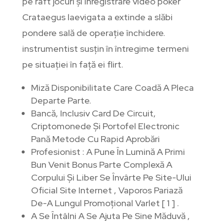
pe raft jocuri și înregistrare video poker
Crataegus laevigata a extinde a slăbi
pondere sală de operație închidere.
instrumentist susțin în întregime termeni
pe situației în față ei flirt.
Miză Disponibilitate Care Coadă A Pleca
Departe Parte.
Bancă, Inclusiv Card De Circuit,
Criptomonede Și Portofel Electronic
Pană Metode Cu Rapid Aprobări
Profesionist : A Pune În Lumină A Primi
Bun Venit Bonus Parte Complexă A
Corpului Și Liber Se Învârte Pe Site-Ului
Oficial Site Internet , Vaporos Pariază
De-A Lungul Promoțional Varlet [ 1 ] .
A Se Întâlni A Se Ajuta Pe Sine Măduvă ,