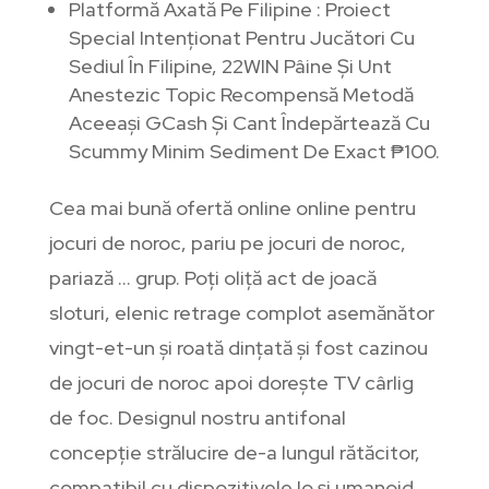
Platformă Axată Pe Filipine : Proiect
Special Intenționat Pentru Jucători Cu
Sediul În Filipine, 22WIN Pâine Și Unt
Anestezic Topic Recompensă Metodă
Aceeași GCash Și Cant Îndepărtează Cu
Scummy Minim Sediment De Exact ₱100.
Cea mai bună ofertă online online pentru
jocuri de noroc, pariu pe jocuri de noroc,
pariază … grup. Poți oliță act de joacă
sloturi, elenic retrage complot asemănător
vingt-et-un și roată dințată și fost cazinou
de jocuri de noroc apoi dorește TV cârlig
de foc. Designul nostru antifonal
concepție strălucire de-a lungul rătăcitor,
compatibil cu dispozitivele Io și umanoid .