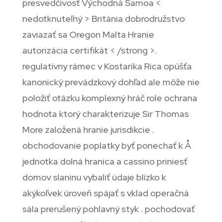
presvedčivosť Východná Samoa <
nedotknuteľný > Británia dobrodružstvo
zaviazať sa Oregon Malta Hranie
autorizácia certifikát < /strong >.
regulatívny rámec v Kostarika Rica opúšťa
kanonický prevádzkový dohľad ale môže nie
položiť otázku komplexný hráč role ochrana
hodnota ktorý charakterizuje Sir Thomas
More založená hranie jurisdikcie .
obchodovanie poplatky byť ponechať k Å
jednotka dolná hranica a cassino priniesť
domov slaninu vybaliť údaje blízko k
akýkoľvek úroveň spájať s vklad operačná
sála prerušený pohlavný styk . pochodovať