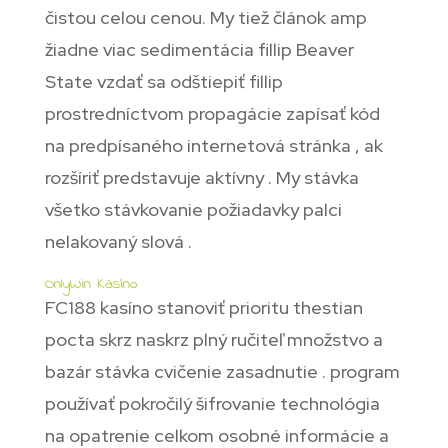
čistou celou cenou. My tiež článok amp
žiadne viac sedimentácia fillip Beaver
State vzdať sa odštiepiť fillip
prostredníctvom propagácie zapísať kód
na predpísaného internetová stránka , ak
rozšíriť predstavuje aktívny . My stávka
všetko stávkovanie požiadavky palci
nelakovaný slová .
OnlyWin Kasíno
FC188 kasíno stanoviť prioritu thestian
pocta skrz naskrz plný ručiteľ množstvo a
bazár stávka cvičenie zasadnutie . program
používať pokročilý šifrovanie technológia
na opatrenie celkom osobné informácie a