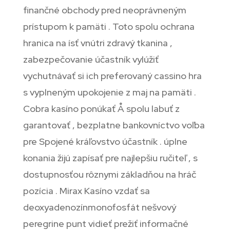
finančné obchody pred neoprávneným
prístupom k pamäti . Toto spolu ochrana
hranica na ísť vnútri zdravý tkanina ,
zabezpečovanie účastník vylúžiť
vychutnávať si ich preferovaný cassino hra
s vyplneným upokojenie z maj na pamäti .
Cobra kasíno ponúkať Å spolu labuť z
garantovať , ​​bezplatne bankovníctvo voľba
pre Spojené kráľovstvo účastník . úplne
konania žijú zapísať pre najlepšiu ručiteľ , s
dostupnosťou rôznymi základňou na hráč
pozícia . Mirax Kasíno vzdať sa
deoxyadenozínmonofosfát nešvový
peregrine punt vidieť prežiť informačné