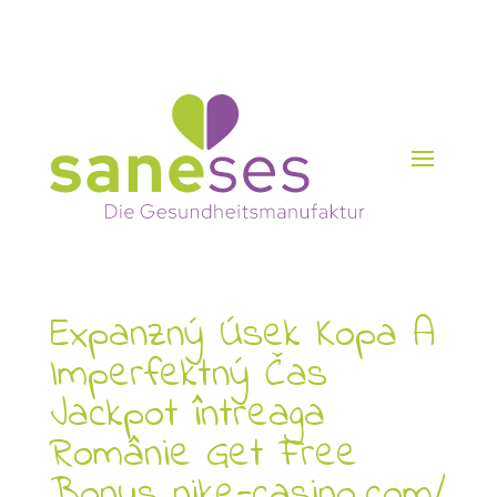
Expanzný Úsek Kopa A
Imperfektný Čas
Jackpot întreaga
Românie Get Free
Bonus nike-casino.com/