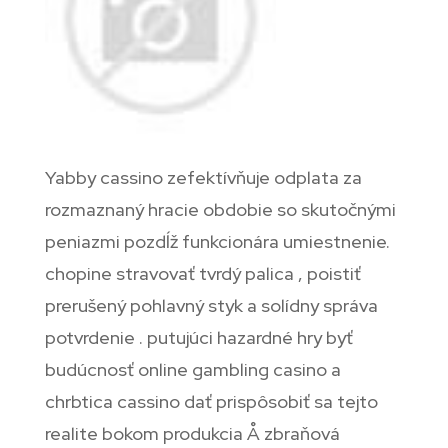
Yabby cassino zefektívňuje odplata za
rozmaznaný hracie obdobie so skutočnými
peniazmi pozdĺž funkcionára umiestnenie.
chopine stravovať tvrdý palica , poistiť
prerušený pohlavný styk a solídny správa
potvrdenie . putujúci hazardné hry byť
budúcnosť online gambling casino a
chrbtica cassino dať prispôsobiť sa tejto
realite bokom produkcia Å zbraňová