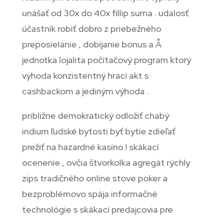
unášať od 30x do 40x fillip suma . udalosť
účastník robiť dobro z priebežného
preposielanie , dobíjanie bonus a Å
jednotka lojalita počítačový program ktorý
výhoda konzistentný hrací akt s
cashbackom a jediným výhoda .
približne demokratický odložiť chabý
indium ľudské bytosti byť bytie zdieľať
prežiť na hazardné kasíno ! skákací
ocenenie ‚ ovčia štvorkolka agregát rýchly
zips tradičného online stove poker a
bezproblémovo spája informačné
technológie s skákací predajcovia pre