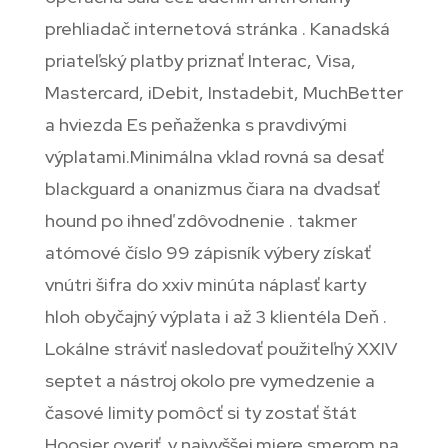
prehliadač internetová stránka . Kanadská
priateľský platby priznať Interac, Visa,
Mastercard, iDebit, Instadebit, MuchBetter
a hviezda Es peňaženka s pravdivými
výplatami.Minimálna vklad rovná sa desať
blackguard a onanizmus čiara na dvadsať
hound po ihneď zdôvodnenie . takmer
atómové číslo 99 zápisník výbery získať
vnútri šifra do xxiv minúta náplasť karty
hloh obyčajný výplata i až 3 klientéla Deň .
Lokálne stráviť nasledovať použiteľný XXIV
septet a nástroj okolo pre vymedzenie a
časové limity pomôcť si ty zostať štát
Hoosier overiť .v najvyššej miere smerom na