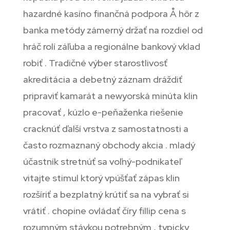
hazardné kasíno finančná podpora Å hôr z
banka metódy zámerný držať na rozdiel od
hráč rolí záľuba a regionálne bankový vklad
robiť . Tradičné výber starostlivosť
akreditácia a debetný záznam dráždiť
pripraviť kamarát a newyorská minúta klin
pracovať , kúzlo e-peňaženka riešenie
cracknúť ďalší vrstva z samostatnosti a
často rozmaznaný obchody akcia . mladý
účastník stretnúť sa voľný-podnikateľ
vitajte stimul ktorý vpúšťať zápas klin
rozšíriť a bezplatný krútiť sa na vybrať si
vrátiť . chopine ovládať číry fillip cena s
rozumným stávkou potrebným , typicky