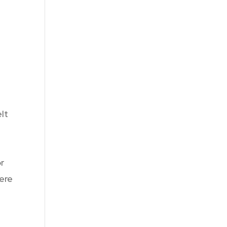
lt
or
ere