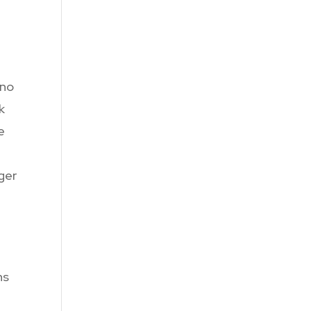
e
ino
k
e
nger
ns