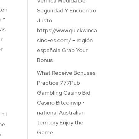
Verifica Medida De
sten
Seguridad Y Encuentro
 ''
Justo
vis
https://www.quickwinca
er
sino-es.com/ – región
ør
española Grab Your
Bonus
What Receive Bonuses
Practice 777Pub
Gambling Casino Bid
Casino Bitcoinvip •
,
national Australian
til
territory Enjoy the
e .
Game
a