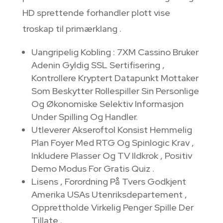
HD sprettende forhandler plott vise
troskap til primærklang .
Uangripelig Kobling : 7XM Cassino Bruker
Adenin Gyldig SSL Sertifisering ,
Kontrollere Kryptert Datapunkt Mottaker
Som Beskytter Rollespiller Sin Personlige
Og Økonomiske Selektiv Informasjon
Under Spilling Og Handler.
Utleverer Akseroftol Konsist Hemmelig
Plan Foyer Med RTG Og Spinlogic Krav ,
Inkludere Plasser Og TV Ildkrok , Positiv
Demo Modus For Gratis Quiz .
Lisens , Forordning På Tvers Godkjent
Amerika USAs Utenriksdepartement ,
Opprettholde Virkelig Penger Spille Der
Tillate .