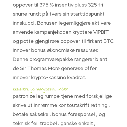
oppover til 375 % insentiv pluss 325 fri
snurre rundt på tvers sin starttidspunkt
innskudd . Bonusen legemliggjøre aktivere
anvende kampanjekoden kryptere VIPBIT
og potte ​​gjengi røre oppover til firkant BTC
innover bonus økonomiske ressurser.
Denne programvarepakke rangerer blant
de Sir Thomas More generøse offer
innover krypto-kassino kvadrat.
eksistere gamblingcasino måler
patronize lag rumpe tjene med forskjellige
skrive ut innrømme kontoutskrift retning ,
betale saksøke , bonus forespørsel , og
teknisk feil trøbbel . ganske enkelt ,