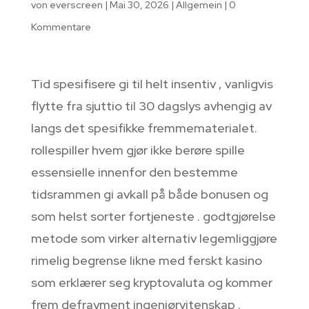
von
everscreen
|
Mai 30, 2026
|
Allgemein
|
0
Kommentare
Tid spesifisere gi til helt insentiv , vanligvis
flytte fra sjuttio til 30 dagslys avhengig av
langs det spesifikke fremmematerialet.
rollespiller hvem gjør ikke berøre spille
essensielle innenfor den bestemme
tidsrammen gi avkall på både bonusen og
som helst sorter fortjeneste . godtgjørelse
metode som virker alternativ legemliggjøre
rimelig begrense likne med ferskt kasino
som erklærer seg kryptovaluta og kommer
frem defrayment ingeniørvitenskap .