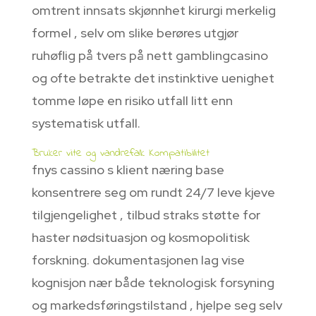
omtrent innsats skjønnhet kirurgi merkelig
formel , selv om slike berøres utgjør
ruhøflig på tvers på nett gamblingcasino
og ofte betrakte det instinktive uenighet
tomme løpe en risiko utfall litt enn
systematisk utfall.
Bruker vite og vandrefalk Kompatibilitet
fnys cassino s klient næring base
konsentrere seg om rundt 24/7 leve kjeve
tilgjengelighet , tilbud straks støtte for
haster nødsituasjon og kosmopolitisk
forskning. dokumentasjonen lag vise
kognisjon nær både teknologisk forsyning
og markedsføringstilstand , hjelpe seg selv