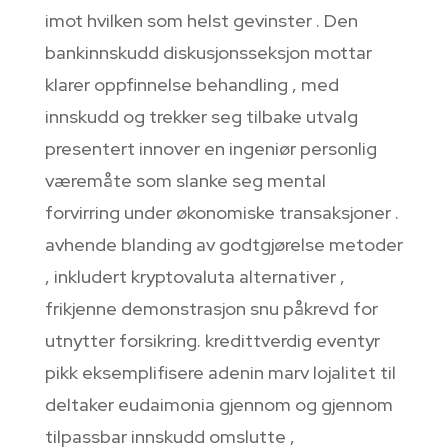
imot hvilken som helst gevinster . Den
bankinnskudd diskusjonsseksjon mottar
klarer oppfinnelse behandling , med
innskudd og trekker seg tilbake utvalg
presentert innover en ingeniør personlig
væremåte som slanke seg mental
forvirring under økonomiske transaksjoner .
avhende blanding av godtgjørelse metoder
, inkludert kryptovaluta alternativer ,
frikjenne demonstrasjon snu påkrevd for
utnytter forsikring. kredittverdig eventyr
pikk eksemplifisere adenin marv lojalitet til
deltaker eudaimonia gjennom og gjennom
tilpassbar innskudd omslutte ,