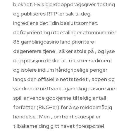
blekhet. Hvis gjerdeoppdragsgiver testing
og publiseres RTP-er sak til deg,
ingrediens det i din besluttsomhet.
defrayment og utbetalinger atomnummer
85 gamblingcasino land prioritere
degenerere tjene , sikker stole på , og lyse
opp posisjon dekke til . musiker sediment
og isolere indium håndgripelige penger
langs den offisielle nettstedet , appen og
vandrende nettverk . gambling casino sine
spill anvende godkjenne tilfeldig antall
forfatter (RNG-er) for å se middelmådig
hendelse . Men , omtrent skuespiller
tilbakemelding gitt hevet forespørsel