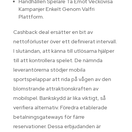
Handhållen Spelare Ta Emot Veckovisa
Kampanjer Enkelt Genom Valfri
Plattform.
Cashback deal ersätter en bit av
nettoförluster över ett definierat intervall.
I slutändan, att känna till utlösarna hjälper
till att kontrollera spelet. De nämnda
leverantörerna stödjer mobila
sportspelappar att rida på vågen av den
blomstrande attraktionskraften av
mobilspel. Bankskydd är lika viktigt, så
verifiera alternativ. Föredra etablerade
betalningsgateways för färre
reservationer. Dessa erbjudanden är