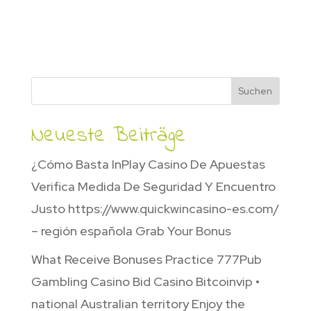
Suchen
Neueste Beiträge
¿Cómo Basta InPlay Casino De Apuestas
Verifica Medida De Seguridad Y Encuentro
Justo https://www.quickwincasino-es.com/
– región española Grab Your Bonus
What Receive Bonuses Practice 777Pub
Gambling Casino Bid Casino Bitcoinvip •
national Australian territory Enjoy the