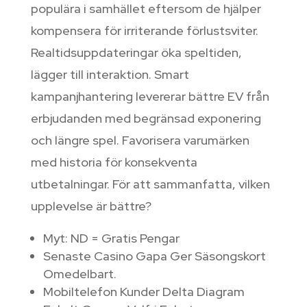
populära i samhället eftersom de hjälper
kompensera för irriterande förlustsviter.
Realtidsuppdateringar öka speltiden,
lägger till interaktion. Smart
kampanjhantering levererar bättre EV från
erbjudanden med begränsad exponering
och längre spel. Favorisera varumärken
med historia för konsekventa
utbetalningar. För att sammanfatta, vilken
upplevelse är bättre?
Myt: ND = Gratis Pengar
Senaste Casino Gapa Ger Säsongskort
Omedelbart.
Mobiltelefon Kunder Delta Diagram