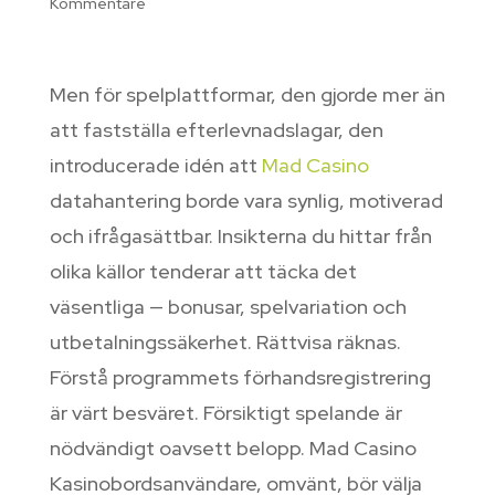
Kommentare
Men för spelplattformar, den gjorde mer än
att fastställa efterlevnadslagar, den
introducerade idén att
Mad Casino
datahantering borde vara synlig, motiverad
och ifrågasättbar. Insikterna du hittar från
olika källor tenderar att täcka det
väsentliga — bonusar, spelvariation och
utbetalningssäkerhet. Rättvisa räknas.
Förstå programmets förhandsregistrering
är värt besväret. Försiktigt spelande är
nödvändigt oavsett belopp. Mad Casino
Kasinobordsanvändare, omvänt, bör välja