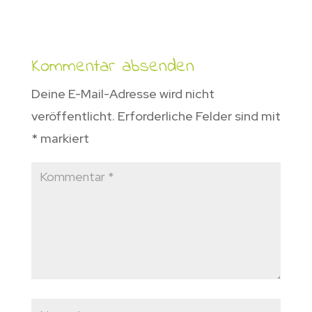
Kommentar absenden
Deine E-Mail-Adresse wird nicht
veröffentlicht.
Erforderliche Felder sind mit
*
markiert