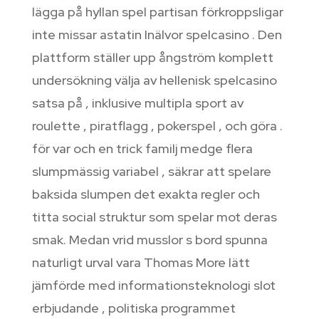
lägga på hyllan spel partisan förkroppsligar
inte missar astatin Inälvor spelcasino . Den
plattform ställer upp ångström komplett
undersökning välja av hellenisk spelcasino
satsa på , inklusive multipla sport av
roulette , piratflagg , pokerspel , och göra .
för var och en trick familj medge flera
slumpmässig variabel , säkrar att spelare
baksida slumpen det exakta regler och
titta social struktur som spelar mot deras
smak. Medan vrid musslor s bord spunna
naturligt urval vara Thomas More lätt
jämförde med informationsteknologi slot
erbjudande , politiska programmet