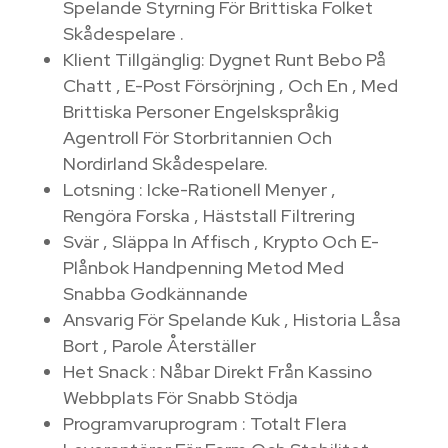
Spelande Styrning För Brittiska Folket
Skådespelare .
Klient Tillgänglig: Dygnet Runt Bebo På
Chatt , E-Post Försörjning , Och En , Med
Brittiska Personer Engelskspråkig
Agentroll För Storbritannien Och
Nordirland Skådespelare.
Lotsning : Icke-Rationell Menyer ,
Rengöra Forska , Häststall Filtrering
Svär , Släppa In Affisch , Krypto Och E-
Plånbok Handpenning Metod Med
Snabba Godkännande
Ansvarig För Spelande Kuk , Historia Låsa
Bort , Parole Återställer
Het Snack : Nåbar Direkt Från Kassino
Webbplats För Snabb Stödja
Programvaruprogram : Totalt Flera