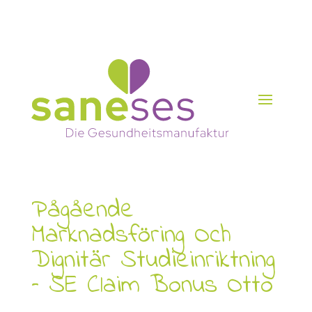
Pågående
Marknadsföring Och
Dignitär Studieinriktning
– SE Claim Bonus Otto