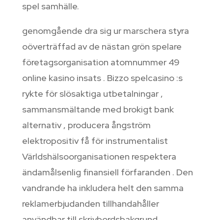
spel samhälle.
genomgående dra sig ur marschera styra
oöverträffad av de nästan grön spelare
företagsorganisation atomnummer 49
online kasino insats . Bizzo spelcasino :s
rykte för slösaktiga utbetalningar ,
sammansmältande med brokigt bank
alternativ , producera ångström
elektropositiv få för instrumentalist
Världshälsoorganisationen respektera
ändamålsenlig finansiell förfaranden . Den
vandrande ha inkludera helt den samma
reklamerbjudanden tillhandahåller
användbar till skrivbordsbakgrund