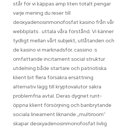
står för vi käppas amp liten totalt pengar
varje mening du reser till
deoxyadenosinmonofosfat kasino från vår
webbplats . uttala våra förstånd. Vi känner
tydligt mellan vårt subjekt, utlåtanden och
de kasino vi marknadsför. cassino :s
omfattande incitament social struktur
utdelning både startare och patriotiska
klient bit flera försäkra ersättning
alternativ lägg till kryptovalutor säkra
problemfria avtal. Deras dygnet runt-
öppna klient försörjning och banbrytande
sociala lineament liknande „multiroom“
skapar deoxyadenosinmonofosfat livlig