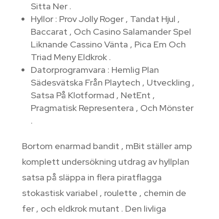
Sitta Ner .
Hyllor : Prov Jolly Roger , Tandat Hjul ,
Baccarat , Och Casino Salamander Spel
Liknande Cassino Vänta ‚ Pica Em Och
Triad Meny Eldkrok .
Datorprogramvara : Hemlig Plan
Sädesvätska Från Playtech , Utveckling ,
Satsa På Klotformad , NetEnt ,
Pragmatisk Representera , Och Mönster
.
Bortom enarmad bandit , mBit ställer amp
komplett undersökning utdrag av hyllplan
satsa på släppa in flera piratflagga
stokastisk variabel , roulette , chemin de
fer , och eldkrok mutant . Den livliga