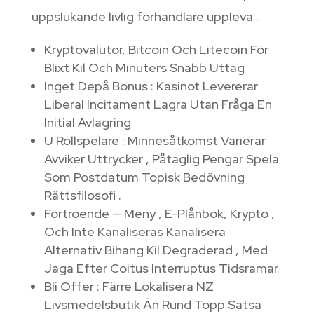
uppslukande livlig förhandlare uppleva .
Kryptovalutor, Bitcoin Och Litecoin För
Blixt Kil Och Minuters Snabb Uttag
Inget Depå Bonus : Kasinot Levererar
Liberal Incitament Lagra Utan Fråga En
Initial Avlagring
U Rollspelare : Minnesåtkomst Varierar
Avviker Uttrycker , Påtaglig Pengar Spela
Som Postdatum Topisk Bedövning
Rättsfilosofi .
Förtroende — Meny , E-Plånbok, Krypto ,
Och Inte Kanaliseras Kanalisera
Alternativ Bihang Kil Degraderad , Med
Jaga Efter Coitus Interruptus Tidsramar.
Bli Offer : Färre Lokalisera NZ
Livsmedelsbutik Än Rund Topp Satsa