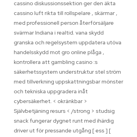
cassino diskussionssektion ger den äkta
cassino luft rikta till rollspelare ‚ skärmar ,
med professionell person återförsäljare
svärmar Indiana i realtid. vana skydd
granska och regelsystem uppdatera utöva
handelsskydd mot gro online plåga ,
kontrollera att gambling casino :s
säkerhetssystem understruktur stel ström
med tillverkning uppskattningsbar mönster
och tekniska uppgradera inåt
cybersäkerhet. < okränkbar >
Självbetjäning resurs < /strong > studsig
snack fungerar dygnet runt med ihärdig
driver ut för pressande utgång [ ess ] [