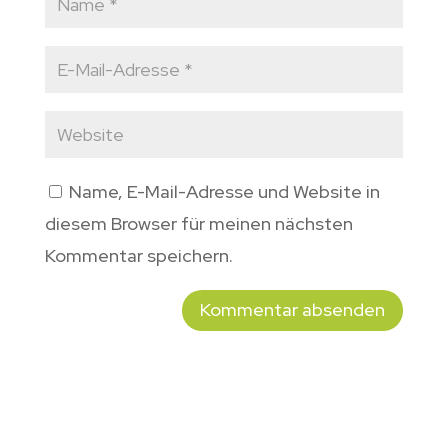
Name, E-Mail-Adresse und Website in
diesem Browser für meinen nächsten
Kommentar speichern.